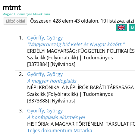
mtmt
Magyar Tudományos Művek Tára
Összesen 428 elem 43 oldalon, 10 listázva, a(z) 
Előző oldal
Me
1.
Győrffy, György
"Magyarország híd Kelet és Nyugat között."
ERDÉLYI MAGYARSÁG: FÜGGETLEN POLITIKAI É
Szakcikk (Folyóiratcikk) | Tudományos
[3373884]
[Nyilvános]
2.
Győrffy, György
A magyar honfoglalás
NÉPI KRÓNIKA: A NÉPI ÍRÓK BARÁTI TÁRSASÁGA
Szakcikk (Folyóiratcikk) | Tudományos
[3373888]
[Nyilvános]
3.
Györffy, György
A honfoglalás előzményei
HISTÓRIA: A MAGYAR TÖRTÉNELMI TÁRSULAT F
Teljes dokumentum
Matarka