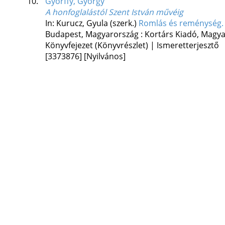
10.
Győrffy, György
A honfoglalástól Szent István művéig
In: Kurucz, Gyula (szerk.)
Romlás és reménység.
Budapest, Magyarország :
Kortárs Kiadó
,
Magya
Könyvfejezet (Könyvrészlet) | Ismeretterjesztő
[3373876]
[Nyilvános]