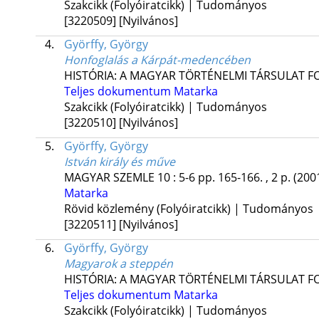
Szakcikk (Folyóiratcikk) | Tudományos
[3220509]
[Nyilvános]
4.
Györffy, György
Honfoglalás a Kárpát-medencében
HISTÓRIA: A MAGYAR TÖRTÉNELMI TÁRSULAT F
Teljes dokumentum
Matarka
Szakcikk (Folyóiratcikk) | Tudományos
[3220510]
[Nyilvános]
5.
Györffy, György
István király és műve
MAGYAR SZEMLE
10
:
5-6
pp. 165-166. , 2 p.
(200
Matarka
Rövid közlemény (Folyóiratcikk) | Tudományos
[3220511]
[Nyilvános]
6.
Györffy, György
Magyarok a steppén
HISTÓRIA: A MAGYAR TÖRTÉNELMI TÁRSULAT F
Teljes dokumentum
Matarka
Szakcikk (Folyóiratcikk) | Tudományos