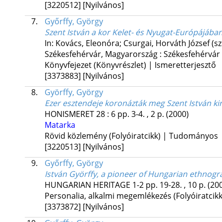
[3220512]
[Nyilvános]
7.
Győrffy, György
Szent István a kor Kelet- és Nyugat-Európájába
In: Kovács, Eleonóra; Csurgai, Horváth József (sz
Székesfehérvár, Magyarország :
Székesfehérvár 
Könyvfejezet (Könyvrészlet) | Ismeretterjesztő
[3373883]
[Nyilvános]
8.
Györffy, György
Ezer esztendeje koronázták meg Szent István ki
HONISMERET
28
:
6
pp. 3-4. , 2 p.
(2000)
Matarka
Rövid közlemény (Folyóiratcikk) | Tudományos
[3220513]
[Nyilvános]
9.
Győrffy, György
István Györffy, a pioneer of Hungarian ethnog
HUNGARIAN HERITAGE
1-2
pp. 19-28. , 10 p.
(20
Personalia, alkalmi megemlékezés (Folyóiratci
[3373872]
[Nyilvános]