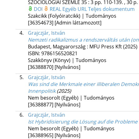
SZOCIOLÓGIAI SZEMLE
35
:
3
pp. 110-139. , 30 p.
DOI
REAL
Egyéb URL
Teljes dokumentum
Szakcikk (Folyóiratcikk) | Tudományos
[36354673]
[Admin láttamozott]
4.
Grajczjár, István
Nemzeti radikalizmus a rendszerváltás után (o
Budapest, Magyarország :
MFU Press Kft
(2025)
ISBN:
9786156520821
Szakkönyv (Könyv) | Tudományos
[36388870]
[Nyilvános]
5.
Grajczjár, István
Was sind die Merkmale einer illiberalen Demokr
Innenpolitik
(2025)
Nem besorolt (Egyéb) | Tudományos
[36388877]
[Nyilvános]
6.
Grajczjár, István
Ist Hybridisierung die Lösung auf die Probleme 
Nem besorolt (Egyéb) | Tudományos
[36388965]
[Nyilvános]