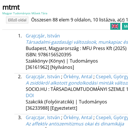
mtmt
Magyar Tudományos Művek Tára
Összesen 88 elem 9 oldalon, 10 listázva, a(z) 1
Előző oldal
Me
1.
Grajczjár, István
Társadalmi-gazdasági változások, munkapiac és
Budapest, Magyarország :
MFU Press Kft
(2025)
ISBN:
9786156520395
Szakkönyv (Könyv) | Tudományos
[36161962]
[Nyilvános]
2.
Grajczjár, István
;
Örkény, Antal
;
Csepeli, Györg
A zsidókról alkotott gondolkodási minták vált
SOCIO.HU : TÁRSADALOMTUDOMÁNYI SZEMLE
DOI
Szakcikk (Folyóiratcikk) | Tudományos
[36233988]
[Egyeztetett]
3.
Grajczjar, István
;
Örkény, Antal
;
Csepeli, Györg
Az affektív antiszemitizmus okai és dinamikája