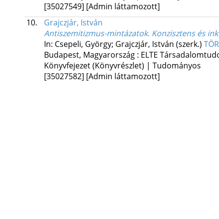
[35027549]
[Admin láttamozott]
10.
Grajczjár, István
Antiszemitizmus-mintázatok. Konzisztens és i
In: Csepeli, György; Grajczjár, István (szerk.)
TÖR
Budapest, Magyarország :
ELTE Társadalomtud
Könyvfejezet (Könyvrészlet) | Tudományos
[35027582]
[Admin láttamozott]