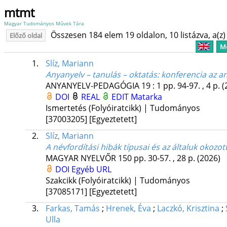
mtmt
Magyar Tudományos Művek Tára
Összesen 184 elem 19 oldalon, 10 listázva, a(z) 
Előző oldal
Me
1.
Slíz, Mariann
Anyanyelv – tanulás – oktatás: konferencia az a
ANYANYELV-PEDAGÓGIA
19
:
1
pp. 94-97. , 4 p.
(
DOI
REAL
EDIT
Matarka
Ismertetés (Folyóiratcikk) | Tudományos
[37003205]
[Egyeztetett]
2.
Slíz, Mariann
A névfordítási hibák típusai és az általuk okozo
MAGYAR NYELVŐR
150
pp. 30-57. , 28 p.
(2026)
DOI
Egyéb URL
Szakcikk (Folyóiratcikk) | Tudományos
[37085171]
[Egyeztetett]
3.
Farkas, Tamás
;
Hrenek, Éva
;
Laczkó, Krisztina
;
Ulla