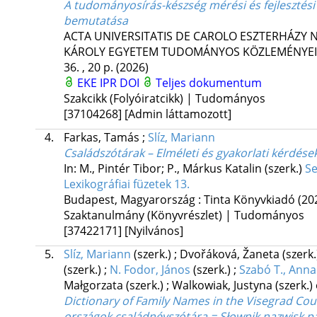
A tudományosírás-készség mérési és fejlesztési
bemutatása
ACTA UNIVERSITATIS DE CAROLO ESZTERHÁZY N
KÁROLY EGYETEM TUDOMÁNYOS KÖZLEMÉNYE
36. , 20 p.
(2026)
EKE IPR
DOI
Teljes dokumentum
Szakcikk (Folyóiratcikk) | Tudományos
[37104268]
[Admin láttamozott]
4.
Farkas, Tamás
;
Slíz, Mariann
Családszótárak – Elméleti és gyakorlati kérdése
In: M., Pintér Tibor; P., Márkus Katalin (szerk.)
Se
Lexikográfiai füzetek 13.
Budapest, Magyarország :
Tinta Könyvkiadó
(20
Szaktanulmány (Könyvrészlet) | Tudományos
[37422171]
[Nyilvános]
5.
Slíz, Mariann
(szerk.)
;
Dvořáková, Žaneta
(szerk
(szerk.)
;
N. Fodor, János
(szerk.)
;
Szabó T., Anna
Małgorzata
(szerk.)
;
Walkowiak, Justyna
(szerk.)
Dictionary of Family Names in the Visegrad Coun
országok családnévszótára = Słownik nazwisk pa