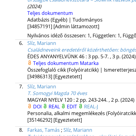
(2024)
Teljes dokumentum
Adatbázis (Egyéb) | Tudományos
[34857191]
[Admin láttamozott]
Nyilvános idéző összesen: 1, Független: 1, Függő:
6.
Slíz, Mariann
Családneveink eredetéről közérthetően: böngés
ÉDES ANYANYELVÜNK
46
:
3
pp. 5-7. , 3 p.
(2024)
Teljes dokumentum
Matarka
Összefoglaló cikk (Folyóiratcikk) | Ismeretterjes
[34986313]
[Egyeztetett]
7.
Slíz, Mariann
T. Somogyi Magda 70 éves
MAGYAR NYELV
120
:
2
pp. 243-244. , 2 p.
(2024)
DOI
REAL
EDIT
REAL-J
Personalia, alkalmi megemlékezés (Folyóiratcik
[35146292]
[Egyeztetett]
8.
Farkas, Tamás
;
Slíz, Mariann