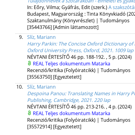
Tulajdonnevek a szótárakban - elméleti és gyako
In: Eőry, Vilma; Gyáfrás, Edit (szerk.)
A szakszótá
Budapest, Magyarország :
Tinta Könyvkiadó
(20
Szaktanulmány (Könyvrészlet) | Tudományos
[35443766]
[Admin láttamozott]
9.
Slíz, Mariann
Harry Parkin: The Concise Oxford Dictionary of 
Oxford University Press, Oxford, 2021. 1009 lap
NÉVTANI ÉRTESÍTŐ
46
pp. 188-192. , 5 p.
(2024)
REAL
Teljes dokumentum
Matarka
Recenzió/kritika (Folyóiratcikk) | Tudományos
[35563750]
[Egyeztetett]
10.
Slíz, Mariann
Despoina Panou: Translating Names in Harry Po
Publishing, Cambridge, 2021. 220 lap
NÉVTANI ÉRTESÍTŐ
46
pp. 213-216. , 4 p.
(2024)
REAL
Teljes dokumentum
Matarka
Recenzió/kritika (Folyóiratcikk) | Tudományos
[35572914]
[Egyeztetett]