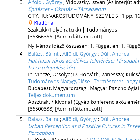
3.
Alföldi, György
;
Vidovszky, István
(Az interjút a
Építészet – Oktatás – Társadalom
CITY.HU: VÁROSTUDOMÁNYI SZEMLE
5
:
1
pp. 16
Kiadónál
Szakcikk (Folyóiratcikk) | Tudományos
[36366366]
[Admin láttamozott]
Nyilvános idéző összesen: 1, Független: 1, Függő:
4.
Balázs, Bálint
;
Alföldi, György
;
Dúll, Andrea
Hat hazai város kérdőíves felmérése: Társadalmi
hazai településekért
In: Vincze, Orsolya; D. Horváth, Vanessza; Kulcsá
Tudományos Nagygyűlése : Természetes, hogy m
Budapest, Magyarország :
Magyar Pszichológiai
Teljes dokumentum
Absztrakt / Kivonat (Egyéb konferenciaközlem
[36500388]
[Admin láttamozott]
5.
Balázs, Bálint
;
Alföldi, György
;
Dúll, Andrea
Urban Perception and Positive Futures in Three
Perception
In: Benkő, Melinda (szerk.)
DOCONF2025 : Facing 