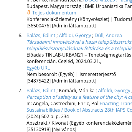
Budapest, Magyarország :
BME Urbanisztika Ta
Teljes dokumentum
Konferenciaközlemény (Könyvrészlet) | Tudom
[36500476]
[Admin láttamozott]
6.
Balázs, Bálint
;
Alföldi, György
;
Dúll, Andrea
Társadalmi innovációval a hazai településstru
településviszonyulásának feltárása és a települé
Előadás TINLAB-URBAN21 – Tehetségmegtartás és
konferencián, Cegléd, 2024.03.21.
,
Egyéb URL
Nem besorolt (Egyéb) | Ismeretterjesztő
[34875422]
[Admin láttamozott]
7.
Balázs, Bálint
;
Komádi, Mónika
;
Alföldi, György
Perception of safety as a feature of the city: A
In: Angela, Castrechini; Enric, Pol
Enacting Tran
Sustainabilities / Book of Abstracts 28th IAPS 
(2024)
502 p.
p. 234
Absztrakt / Kivonat (Egyéb konferenciaközlem
[35130918]
[Nyilvános]