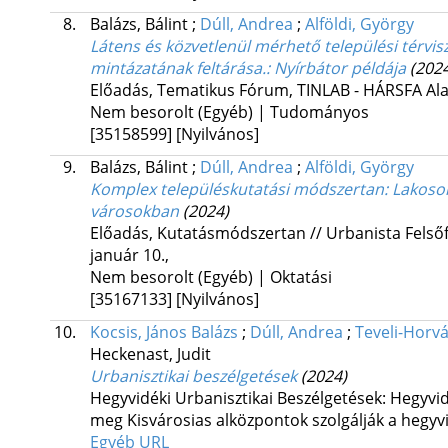
8.
Balázs, Bálint
;
Dúll, Andrea
;
Alföldi, György
Látens és közvetlenül mérhető települési térvi
mintázatának feltárása.
: Nyírbátor példája
(202
Előadás
,
Tematikus Fórum, TINLAB - HÁRSFA Alapí
Nem besorolt (Egyéb) | Tudományos
[35158599]
[Nyilvános]
9.
Balázs, Bálint
;
Dúll, Andrea
;
Alföldi, György
Komplex településkutatási módszertan
: Lakoso
városokban
(2024)
Előadás
,
Kutatásmódszertan // Urbanista Felső
január 10.
,
Nem besorolt (Egyéb) | Oktatási
[35167133]
[Nyilvános]
10.
Kocsis, János Balázs
;
Dúll, Andrea
;
Teveli-Horvá
Heckenast, Judit
Urbanisztikai beszélgetések
(2024)
Hegyvidéki Urbanisztikai Beszélgetések: Hegyvid
meg Kisvárosias alközpontok szolgálják a hegyv
Egyéb URL