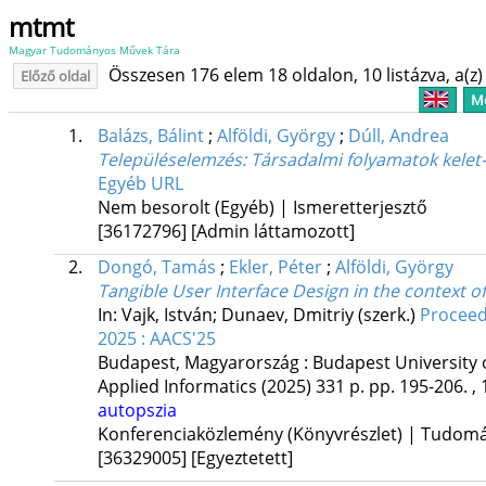
mtmt
Magyar Tudományos Művek Tára
Összesen 176 elem 18 oldalon, 10 listázva, a(z) 
Előző oldal
Me
1.
Balázs, Bálint
;
Alföldi, György
;
Dúll, Andrea
Településelemzés: Társadalmi folyamatok kele
Egyéb URL
Nem besorolt (Egyéb) | Ismeretterjesztő
[36172796]
[Admin láttamozott]
2.
Dongó, Tamás
;
Ekler, Péter
;
Alföldi, György
Tangible User Interface Design in the context o
In: Vajk, István; Dunaev, Dmitriy (szerk.)
Proceed
2025 : AACS'25
Budapest, Magyarország :
Budapest University
Applied Informatics
(2025)
331 p.
pp. 195-206. , 
autopszia
Konferenciaközlemény (Könyvrészlet) | Tudom
[36329005]
[Egyeztetett]