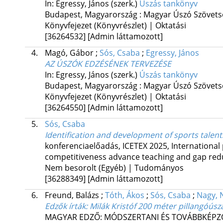
In: Egressy, János (szerk.)
Úszás tankönyv
Budapest, Magyarország :
Magyar Úszó Szövets
Könyvfejezet (Könyvrészlet) | Oktatási
[36264532]
[Admin láttamozott]
4.
Magó, Gábor
;
Sós, Csaba
;
Egressy, János
AZ ÚSZÓK EDZÉSÉNEK TERVEZÉSE
In: Egressy, János (szerk.)
Úszás tankönyv
Budapest, Magyarország :
Magyar Úszó Szövets
Könyvfejezet (Könyvrészlet) | Oktatási
[36264550]
[Admin láttamozott]
5.
Sós, Csaba
Identification and development of sports talen
konferenciaelőadás
,
ICETEX 2025
,
International
competitiveness advance teaching and gap red
Nem besorolt (Egyéb) | Tudományos
[36288349]
[Admin láttamozott]
6.
Freund, Balázs
;
Tóth, Ákos
;
Sós, Csaba
;
Nagy, 
Edzők írták: Milák Kristóf 200 méter pillangóús
MAGYAR EDZŐ: MÓDSZERTANI ÉS TOVÁBBKÉPZ