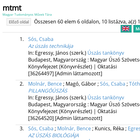
mtmt
Magyar Tudományos Művek Tára
Összesen 60 elem 6 oldalon, 10 listázva, a(z) 1
Előző oldal
Me
1.
Sós, Csaba
Az úszás technikája
In: Egressy, János (szerk.)
Úszás tankönyv
Budapest, Magyarország :
Magyar Úszó Szövets
Könyvfejezet (Könyvrészlet) | Oktatási
[36264497]
[Admin láttamozott]
2.
Molnár, Bence
;
Magó, Gábor
;
Sós, Csaba
;
Tóth
PILLANGÓÚSZÁS
In: Egressy, János (szerk.)
Úszás tankönyv
Budapest, Magyarország :
Magyar Úszó Szövets
Könyvfejezet (Könyvrészlet) | Oktatási
[36264520]
[Admin láttamozott]
3.
Sós, Csaba
;
Molnár, Bence
;
Kunics, Réka
;
Egres
AZ ÚSZÁS BIOLÓGIÁJA