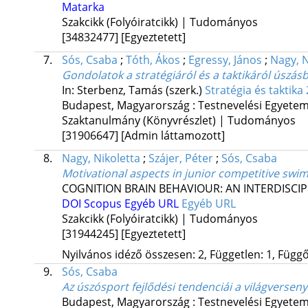
Matarka
Szakcikk (Folyóiratcikk) | Tudományos
[34832477]
[Egyeztetett]
7.
Sós, Csaba
;
Tóth, Ákos
;
Egressy, János
;
Nagy, N
Gondolatok a stratégiáról és a taktikáról úszás
In: Sterbenz, Tamás (szerk.)
Stratégia és taktika 
Budapest, Magyarország :
Testnevelési Egyete
Szaktanulmány (Könyvrészlet) | Tudományos
[31906647]
[Admin láttamozott]
8.
Nagy, Nikoletta
;
Szájer, Péter
;
Sós, Csaba
Motivational aspects in junior competitive swim
COGNITION BRAIN BEHAVIOUR: AN INTERDISCI
DOI
Scopus
Egyéb URL
Egyéb URL
Szakcikk (Folyóiratcikk) | Tudományos
[31944245]
[Egyeztetett]
Nyilvános idéző összesen: 2, Független: 1, Függő:
9.
Sós, Csaba
Az úszósport fejlődési tendenciái a világversen
Budapest, Magyarország :
Testnevelési Egyete