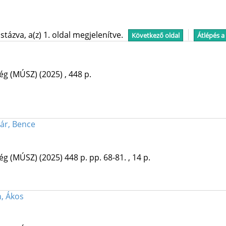
tázva, a(z) 1. oldal megjelenítve.
Következő oldal
Átlépés a
ég (MÚSZ)
(2025)
,
448 p.
ár, Bence
ég (MÚSZ)
(2025)
448 p.
pp. 68-81. , 14 p.
, Ákos