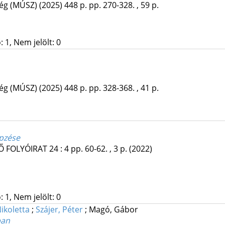
ég (MÚSZ)
(2025)
448 p.
pp. 270-328. , 59 p.
 1, Nem jelölt: 0
ég (MÚSZ)
(2025)
448 p.
pp. 328-368. , 41 p.
épzése
Ő FOLYÓIRAT
24
:
4
pp. 60-62. , 3 p.
(2022)
 1, Nem jelölt: 0
ikoletta
;
Szájer, Péter
;
Magó, Gábor
ban