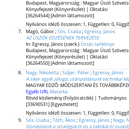
Budapest, Magyarország :
Magyar Úszó Szövets
Könyvfejezet (Könyvrészlet) | Oktatási
[36264544]
[Admin láttamozott]
Nyilvános idéző összesen: 1, Független: 0, Függő:
7.
Magó, Gábor
;
Sós, Csaba
;
Egressy, János
AZ ÚSZÓK EDZÉSÉNEK TERVEZÉSE
In: Egressy, János (szerk.)
Úszás tankönyv
Budapest, Magyarország :
Magyar Úszó Szövets
Könyvfejezet (Könyvrészlet) | Oktatási
[36264550]
[Admin láttamozott]
8.
Nagy, Nikoletta
;
Szájer, Péter
;
Egressy, János
A siker egyik záloga: utánpótlásunk technikai k
MAGYAR EDZŐ: MÓDSZERTANI ÉS TOVÁBBKÉPZ
Egyéb URL
Matarka
Rövid közlemény (Folyóiratcikk) | Tudományos
[33690531]
[Egyeztetett]
Nyilvános idéző összesen: 1, Független: 0, Függő:
9.
Sós, Csaba
;
Tóth, Ákos
;
Egressy, János
;
Nagy, N
Gondolatok a stratégiáról és a taktikáról úszás