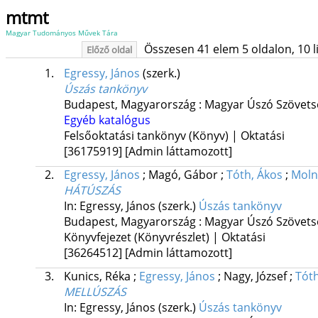
mtmt
Magyar Tudományos Művek Tára
Összesen 41 elem 5 oldalon, 10 lis
Előző oldal
1.
Egressy, János
(szerk.)
Úszás tankönyv
Budapest, Magyarország :
Magyar Úszó Szövets
Egyéb katalógus
Felsőoktatási tankönyv (Könyv) | Oktatási
[36175919]
[Admin láttamozott]
2.
Egressy, János
;
Magó, Gábor
;
Tóth, Ákos
;
Moln
HÁTÚSZÁS
In: Egressy, János (szerk.)
Úszás tankönyv
Budapest, Magyarország :
Magyar Úszó Szövets
Könyvfejezet (Könyvrészlet) | Oktatási
[36264512]
[Admin láttamozott]
3.
Kunics, Réka
;
Egressy, János
;
Nagy, József
;
Tóth
MELLÚSZÁS
In: Egressy, János (szerk.)
Úszás tankönyv