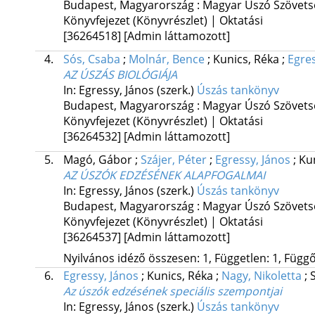
Budapest, Magyarország :
Magyar Úszó Szövets
Könyvfejezet (Könyvrészlet) | Oktatási
[36264518]
[Admin láttamozott]
4.
Sós, Csaba
;
Molnár, Bence
;
Kunics, Réka
;
Egres
AZ ÚSZÁS BIOLÓGIÁJA
In: Egressy, János (szerk.)
Úszás tankönyv
Budapest, Magyarország :
Magyar Úszó Szövets
Könyvfejezet (Könyvrészlet) | Oktatási
[36264532]
[Admin láttamozott]
5.
Magó, Gábor
;
Szájer, Péter
;
Egressy, János
;
Ku
AZ ÚSZÓK EDZÉSÉNEK ALAPFOGALMAI
In: Egressy, János (szerk.)
Úszás tankönyv
Budapest, Magyarország :
Magyar Úszó Szövets
Könyvfejezet (Könyvrészlet) | Oktatási
[36264537]
[Admin láttamozott]
Nyilvános idéző összesen: 1, Független: 1, Függő:
6.
Egressy, János
;
Kunics, Réka
;
Nagy, Nikoletta
;
Az úszók edzésének speciális szempontjai
In: Egressy, János (szerk.)
Úszás tankönyv