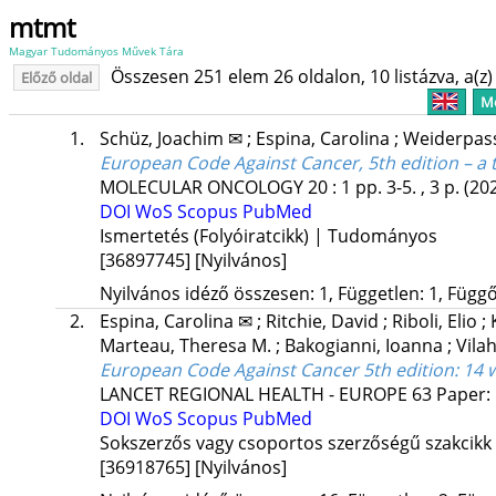
mtmt
Magyar Tudományos Művek Tára
Összesen 251 elem 26 oldalon, 10 listázva, a(z) 
Előző oldal
Me
1.
Schüz, Joachim ✉
;
Espina, Carolina
;
Weiderpass
European Code Against Cancer, 5th edition – a 
MOLECULAR ONCOLOGY
20
:
1
pp. 3-5. , 3 p.
(20
DOI
WoS
Scopus
PubMed
Ismertetés (Folyóiratcikk) | Tudományos
[36897745]
[Nyilvános]
Nyilvános idéző összesen: 1, Független: 1, Függő:
2.
Espina, Carolina ✉
;
Ritchie, David
;
Riboli, Elio
;
Marteau, Theresa M.
;
Bakogianni, Ioanna
;
Vila
European Code Against Cancer 5th edition: 14 
LANCET REGIONAL HEALTH - EUROPE
63
Paper: 
DOI
WoS
Scopus
PubMed
Sokszerzős vagy csoportos szerzőségű szakcikk
[36918765]
[Nyilvános]