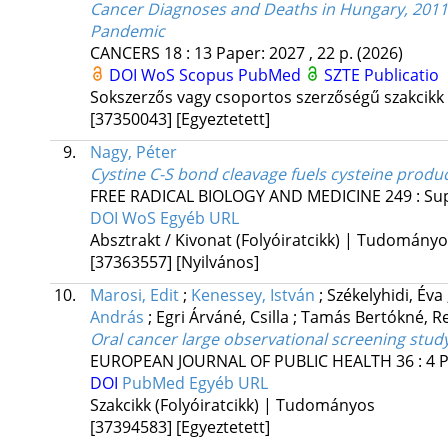
Cancer Diagnoses and Deaths in Hungary, 2011–
Pandemic
CANCERS
18
:
13
Paper: 2027 , 22 p.
(2026)
DOI
WoS
Scopus
PubMed
SZTE Publicatio
Sokszerzős vagy csoportos szerzőségű szakcikk
[37350043]
[Egyeztetett]
9.
Nagy, Péter
Cystine C-S bond cleavage fuels cysteine produc
FREE RADICAL BIOLOGY AND MEDICINE
249
:
Sup
DOI
WoS
Egyéb URL
Absztrakt / Kivonat (Folyóiratcikk) | Tudomány
[37363557]
[Nyilvános]
10.
Marosi, Edit
;
Kenessey, István
;
Székelyhidi, Éva
András
;
Egri Árváné, Csilla
;
Tamás Bertókné, R
Oral cancer large observational screening stud
EUROPEAN JOURNAL OF PUBLIC HEALTH
36
:
4
P
DOI
PubMed
Egyéb URL
Szakcikk (Folyóiratcikk) | Tudományos
[37394583]
[Egyeztetett]