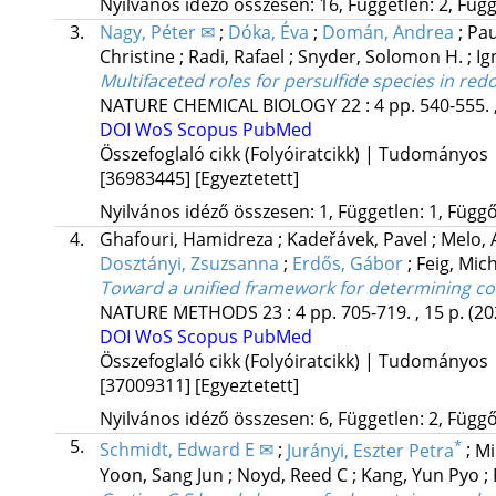
Nyilvános idéző összesen: 16, Független: 2, Függ
3.
Nagy, Péter ✉
;
Dóka, Éva
;
Domán, Andrea
;
Pau
Christine
;
Radi, Rafael
;
Snyder, Solomon H.
;
Ig
Multifaceted roles for persulfide species in red
NATURE CHEMICAL BIOLOGY
22
:
4
pp. 540-555. 
DOI
WoS
Scopus
PubMed
Összefoglaló cikk (Folyóiratcikk) | Tudományos
[36983445]
[Egyeztetett]
Nyilvános idéző összesen: 1, Független: 1, Függő:
4.
Ghafouri, Hamidreza
;
Kadeřávek, Pavel
;
Melo, 
Dosztányi, Zsuzsanna
;
Erdős, Gábor
;
Feig, Mic
Toward a unified framework for determining c
NATURE METHODS
23
:
4
pp. 705-719. , 15 p.
(20
DOI
WoS
Scopus
PubMed
Összefoglaló cikk (Folyóiratcikk) | Tudományos
[37009311]
[Egyeztetett]
Nyilvános idéző összesen: 6, Független: 2, Függő:
5.
*
Schmidt, Edward E ✉
;
Jurányi, Eszter Petra
;
Mi
Yoon, Sang Jun
;
Noyd, Reed C
;
Kang, Yun Pyo
;