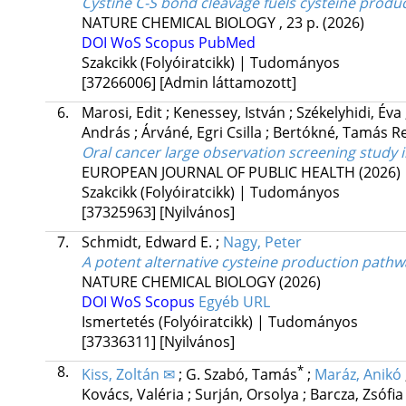
Cystine C-S bond cleavage fuels cysteine produc
NATURE CHEMICAL BIOLOGY
, 23 p.
(2026)
DOI
WoS
Scopus
PubMed
Szakcikk (Folyóiratcikk) | Tudományos
[37266006]
[Admin láttamozott]
6.
Marosi, Edit
;
Kenessey, István
;
Székelyhidi, Éva
András
;
Árváné, Egri Csilla
;
Bertókné, Tamás R
Oral cancer large observation screening study 
EUROPEAN JOURNAL OF PUBLIC HEALTH
(2026)
Szakcikk (Folyóiratcikk) | Tudományos
[37325963]
[Nyilvános]
7.
Schmidt, Edward E.
;
Nagy, Peter
A potent alternative cysteine production path
NATURE CHEMICAL BIOLOGY
(2026)
DOI
WoS
Scopus
Egyéb URL
Ismertetés (Folyóiratcikk) | Tudományos
[37336311]
[Nyilvános]
8.
*
Kiss, Zoltán ✉
;
G. Szabó, Tamás
;
Maráz, Anikó
Kovács, Valéria
;
Surján, Orsolya
;
Barcza, Zsófi