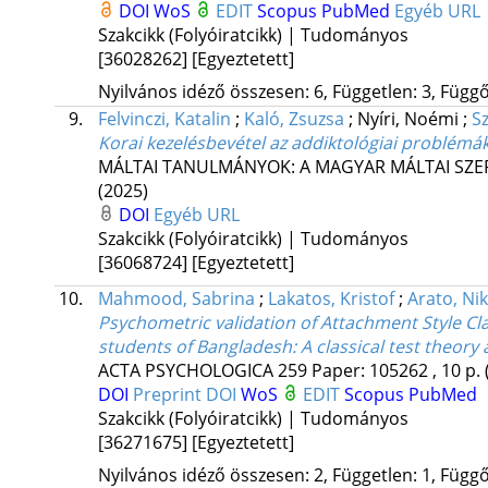
DOI
WoS
EDIT
Scopus
PubMed
Egyéb URL
Szakcikk (Folyóiratcikk) | Tudományos
[36028262]
[Egyeztetett]
Nyilvános idéző összesen: 6, Független: 3, Függő:
9.
Felvinczi, Katalin
;
Kaló, Zsuzsa
;
Nyíri, Noémi
;
Sz
Korai kezelésbevétel az addiktológiai problémá
MÁLTAI TANULMÁNYOK: A MAGYAR MÁLTAI SZ
(2025)
DOI
Egyéb URL
Szakcikk (Folyóiratcikk) | Tudományos
[36068724]
[Egyeztetett]
10.
Mahmood, Sabrina
;
Lakatos, Kristof
;
Arato, Nik
Psychometric validation of Attachment Style C
students of Bangladesh: A classical test theory
ACTA PSYCHOLOGICA
259
Paper: 105262 , 10 p.
DOI
Preprint DOI
WoS
EDIT
Scopus
PubMed
Szakcikk (Folyóiratcikk) | Tudományos
[36271675]
[Egyeztetett]
Nyilvános idéző összesen: 2, Független: 1, Függő: