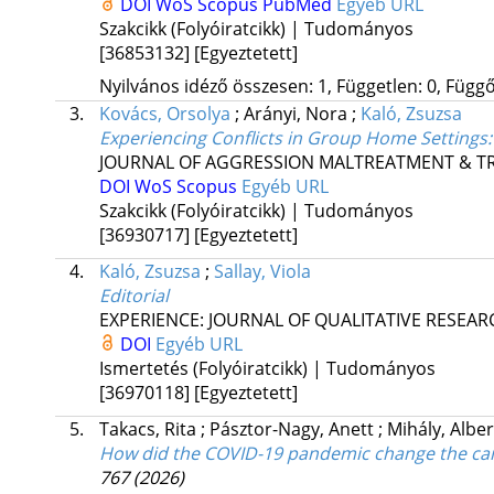
DOI
WoS
Scopus
PubMed
Egyéb URL
Szakcikk (Folyóiratcikk) | Tudományos
[36853132]
[Egyeztetett]
Nyilvános idéző összesen: 1, Független: 0, Függő:
3.
Kovács, Orsolya
;
Arányi, Nora
;
Kaló, Zsuzsa
Experiencing Conflicts in Group Home Settings:
JOURNAL OF AGGRESSION MALTREATMENT & 
DOI
WoS
Scopus
Egyéb URL
Szakcikk (Folyóiratcikk) | Tudományos
[36930717]
[Egyeztetett]
4.
Kaló, Zsuzsa
;
Sallay, Viola
Editorial
EXPERIENCE: JOURNAL OF QUALITATIVE RESEA
DOI
Egyéb URL
Ismertetés (Folyóiratcikk) | Tudományos
[36970118]
[Egyeztetett]
5.
Takacs, Rita
;
Pásztor-Nagy, Anett
;
Mihály, Albe
How did the COVID-19 pandemic change the car
767
(2026)