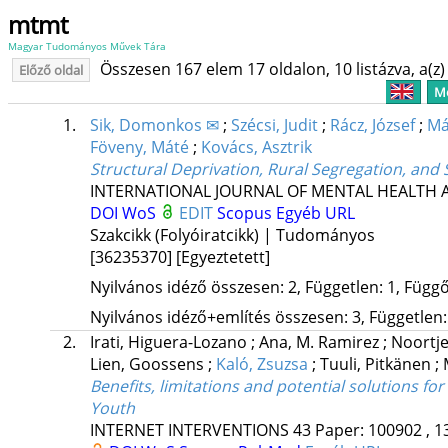
mtmt
Magyar Tudományos Művek Tára
Összesen 167 elem 17 oldalon, 10 listázva, a(z) 
Előző oldal
Me
1.
Sik, Domonkos ✉
;
Szécsi, Judit
;
Rácz, József
;
Má
Föveny, Máté
;
Kovács, Asztrik
Structural Deprivation, Rural Segregation, a
INTERNATIONAL JOURNAL OF MENTAL HEALTH 
DOI
WoS
EDIT
Scopus
Egyéb URL
Szakcikk (Folyóiratcikk) | Tudományos
[36235370]
[Egyeztetett]
Nyilvános idéző összesen: 2, Független: 1, Függő:
Nyilvános idéző+említés összesen: 3, Független: 
2.
Irati, Higuera-Lozano
;
Ana, M. Ramirez
;
Noortj
Lien, Goossens
;
Kaló, Zsuzsa
;
Tuuli, Pitkänen
;
Benefits, limitations and potential solutions fo
Youth
INTERNET INTERVENTIONS
43
Paper: 100902 , 1