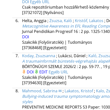
DOI
Egyéb URL
Csak repozitóriumban hozzáférhető közlemény
[37321072]
[Nyilvános]
6.
Helta, Anggia
;
Zsuzsa, Kaló
;
Kristóf, Lakatos
;
De
Metacognitive Awareness in EFL Reading Compre
Jurnal Pendidikan Progresif
16
:
2
pp. 1325-1340.
DOI
Szakcikk (Folyóiratcikk) | Tudományos
[37368468]
[Egyeztetett]
7.
Koday, Zsuzsanna
;
Lukácsi, Dániel
;
Kaló, Zsuzs
A traumainformált büntetés-végrehajtás alapel
BÖRTÖNÜGYI SZEMLE
2026/2
:
2
pp. 59-77. , 19 
DOI
EDIT
Egyéb URL
Szakcikk (Folyóiratcikk) | Tudományos
[37394630]
[Egyeztetett]
8.
Mahmood, Sabrina ✉
;
Lakatos, Kristof
;
Kalo, Z
Bullying-induced trauma symptomatology among
styles
PREVENTIVE MEDICINE REPORTS
53
Paper: 1030