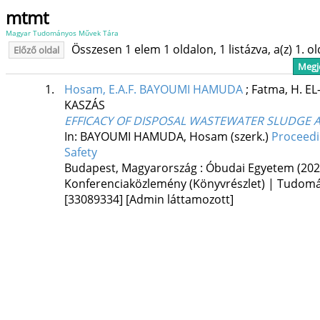
mtmt
Magyar Tudományos Művek Tára
Összesen 1 elem 1 oldalon, 1 listázva, a(z) 1. o
Előző oldal
Megje
1.
Hosam, E.A.F. BAYOUMI HAMUDA
;
Fatma, H. E
KASZÁS
EFFICACY OF DISPOSAL WASTEWATER SLUDGE AS
In: BAYOUMI HAMUDA, Hosam (szerk.)
Proceedi
Safety
Budapest, Magyarország :
Óbudai Egyetem
(202
Konferenciaközlemény (Könyvrészlet) | Tudom
[33089334]
[Admin láttamozott]