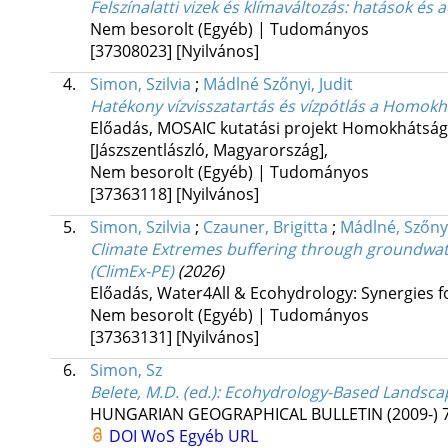
Felszínalatti vizek és klímaváltozás: hatások és 
Nem besorolt (Egyéb) | Tudományos
[37308023]
[Nyilvános]
4.
Simon, Szilvia
;
Mádlné Szőnyi, Judit
Hatékony vízvisszatartás és vízpótlás a Homok
Előadás, MOSAIC kutatási projekt Homokhátsági 
[Jászszentlászló, Magyarország]
,
Nem besorolt (Egyéb) | Tudományos
[37363118]
[Nyilvános]
5.
Simon, Szilvia
;
Czauner, Brigitta
;
Mádlné, Szőnyi
Climate Extremes buffering through groundwa
(ClimEx-PE)
(2026)
Előadás, Water4All & Ecohydrology: Synergies 
Nem besorolt (Egyéb) | Tudományos
[37363131]
[Nyilvános]
6.
Simon, Sz
Belete, M.D. (ed.): Ecohydrology-Based Landsca
HUNGARIAN GEOGRAPHICAL BULLETIN (2009-)
DOI
WoS
Egyéb URL