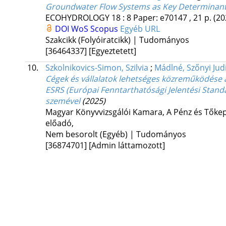
Groundwater Flow Systems as Key Determinant
ECOHYDROLOGY
18
:
8
Paper: e70147 , 21 p.
(20
DOI
WoS
Scopus
Egyéb URL
Szakcikk (Folyóiratcikk) | Tudományos
[36464337]
[Egyeztetett]
10.
Szkolnikovics-Simon, Szilvia
;
Mádlné, Szőnyi Jud
Cégek és vállalatok lehetséges közreműködése 
ESRS (Európai Fenntarthatósági Jelentési Stand
szemével
(2025)
Magyar Könyvvizsgálói Kamara, A Pénz és Tőkep
előadó
,
Nem besorolt (Egyéb) | Tudományos
[36874701]
[Admin láttamozott]