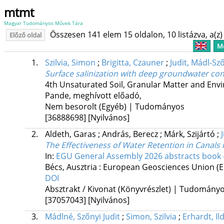
mtmt
Magyar Tudományos Művek Tára
Összesen 141 elem 15 oldalon, 10 listázva, a(z) 
Előző oldal
Me
1.
Szilvia, Simon
;
Brigitta, Czauner
;
Judit, Mádl-Sz
Surface salinization with deep groundwater con
4th Unsaturated Soil, Granular Matter and En
Pande, meghívott előadó
,
Nem besorolt (Egyéb) | Tudományos
[36888698]
[Nyilvános]
2.
Aldeth, Garas
;
András, Berecz
;
Márk, Szijártó
;
The Effectiveness of Water Retention in Canals 
In:
EGU General Assembly 2026 abstracts book - 
Bécs, Ausztria :
European Geosciences Union (
DOI
Absztrakt / Kivonat (Könyvrészlet) | Tudomány
[37057043]
[Nyilvános]
3.
Mádlné, Szőnyi Judit
;
Simon, Szilvia
;
Erhardt, Il