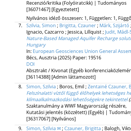
Recenzió/kritika (Folyóiratcikk) | Tudományos
[36071467]
[Egyeztetett]
Nyilvános idéző összesen: 1, Független: 1, Függő:
7.
Szilvia, Simon
;
Brigitta, Czauner
;
Márk, Szijártó
Ignacio, Cazcarro
;
Jessica, Lillquist
;
Judit, Mádl-
Nature-Based Managed Aquifer Recharge solution
Hungary
In:
European Geosciences Union General Assem
Bécs, Ausztria
(2025)
Paper: 19516
DOI
Absztrakt / Kivonat (Egyéb konferenciaközlem
[36114388]
[Admin láttamozott]
8.
Simon, Szilvia
;
Boros, Emil
;
Zentainé Czauner, B
Felszínalatti víztől függő élőhelyek lehetséges hel
klímaalkalmazkodási lehetőségekre tekintettel
(
Szaktanulmány a WWF Magyarország részére
,
Kutatási jelentés (közzétett) (Egyéb) | Tudomá
[36317067]
[Nyilvános]
9.
Simon, Szilvia ✉
;
Czauner, Brigitta
;
Balogh, Vik