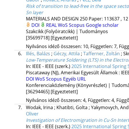
Risk of transition to lead-free in the space s
Sn layer
MATERIALS AND DESIGN
250
Paper: 113637 , 12
DOI
REAL
WoS
Scopus
Google scholar
Szakcikk (Folyóiratcikk) | Tudományos
[35699718]
[Egyeztetett]
Nyilvános idéző összesen: 10, Független: 7, Függő
6.
Illés, Balázs
;
Géczy, Attila
;
Tafferner, Zoltán
;
Sk
Low-Temperature Soldering (LTS) in the Electron
In: IEEE - IEEE (szerk.)
2025 International Spring 
Piscataway (NJ), Amerikai Egyesült Államok :
IEE
DOI
WoS
Scopus
Egyéb URL
Konferenciaközlemény (Könyvrészlet) | Tudom
[36294465]
[Egyeztetett]
Nyilvános idéző összesen: 4, Független: 4, Függő:
7.
Wodak, Irina
;
Khatibti, Golta
;
Yakymovych, And
Oliver
Investigation of Electromigration in Cu-Sn Inte
In: IEEE - IEEE (szerk.)
2025 International Spring 