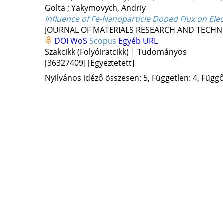
Golta
;
Yakymovych, Andriy
Influence of Fe-Nanoparticle Doped Flux on Elec
JOURNAL OF MATERIALS RESEARCH AND TECH
DOI
WoS
Scopus
Egyéb URL
Szakcikk (Folyóiratcikk) | Tudományos
[36327409]
[Egyeztetett]
Nyilvános idéző összesen: 5, Független: 4, Függő: