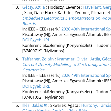
3.
Géczy, Attila
;
Hodászy, Levente
;
Havellant, Ger
;
Xiao, Dan
;
Harre, Kathrin
;
Zeumer, Richard
et 
Embedded Electronics Demonstrators on Wool-R
Boards
In: IEEE - IEEE (szerk.)
2026 49th International Sp
Piscataway (NJ), Amerikai Egyesült Államok :
IEE
DOI
Egyéb URL
Konferenciaközlemény (Könyvrészlet) | Tudom
[37400719]
[Nyilvános]
4.
Tafferner, Zoltán
;
Krammer, Olivér
;
Attila, Géc
Current Density Modelling of Electromigration T
Geometries
In: IEEE - IEEE (szerk.)
2026 49th International Sp
Piscataway (NJ), Amerikai Egyesült Államok :
IEE
DOI
Egyéb URL
Konferenciaközlemény (Könyvrészlet) | Tudom
[37401092]
[Nyilvános]
5.
Illés, Balázs ✉
;
Skwarek, Agata
;
Hurtony, Tamá
Gábor
;
Kovács, András
;
Pécz, Béla