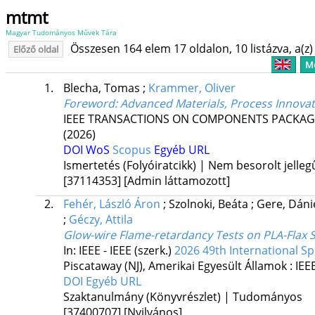
mtmt
Magyar Tudományos Művek Tára
Összesen 164 elem 17 oldalon, 10 listázva, a(z) 
Előző oldal
Me
1.
Blecha, Tomas
;
Krammer, Oliver
Foreword: Advanced Materials, Process Innovati
IEEE TRANSACTIONS ON COMPONENTS PACKA
(2026)
DOI
WoS
Scopus
Egyéb URL
Ismertetés (Folyóiratcikk) | Nem besorolt jelleg
[37114353]
[Admin láttamozott]
2.
Fehér, László Áron
;
Szolnoki, Beáta
;
Gere, Dáni
;
Géczy, Attila
Glow-wire Flame-retardancy Tests on PLA-Flax 
In: IEEE - IEEE (szerk.)
2026 49th International Sp
Piscataway (NJ), Amerikai Egyesült Államok :
IEE
DOI
Egyéb URL
Szaktanulmány (Könyvrészlet) | Tudományos
[37400707]
[Nyilvános]