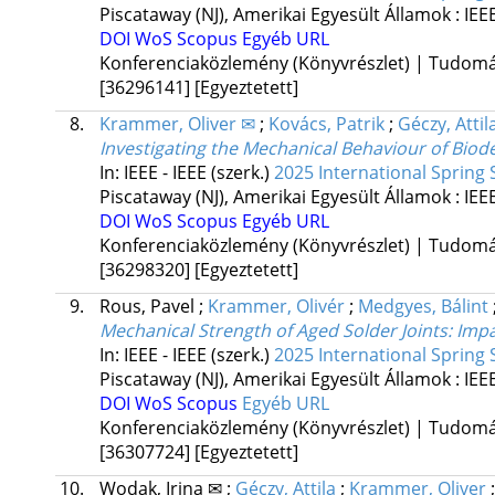
Piscataway (NJ), Amerikai Egyesült Államok :
IEE
DOI
WoS
Scopus
Egyéb URL
Konferenciaközlemény (Könyvrészlet) | Tudom
[36296141]
[Egyeztetett]
8.
Krammer, Oliver ✉
;
Kovács, Patrik
;
Géczy, Attil
Investigating the Mechanical Behaviour of Bio
In: IEEE - IEEE (szerk.)
2025 International Spring 
Piscataway (NJ), Amerikai Egyesült Államok :
IEE
DOI
WoS
Scopus
Egyéb URL
Konferenciaközlemény (Könyvrészlet) | Tudom
[36298320]
[Egyeztetett]
9.
Rous, Pavel
;
Krammer, Olivér
;
Medgyes, Bálint
Mechanical Strength of Aged Solder Joints: Imp
In: IEEE - IEEE (szerk.)
2025 International Spring 
Piscataway (NJ), Amerikai Egyesült Államok :
IEE
DOI
WoS
Scopus
Egyéb URL
Konferenciaközlemény (Könyvrészlet) | Tudom
[36307724]
[Egyeztetett]
10.
Wodak, Irina ✉
;
Géczy, Attila
;
Krammer, Oliver