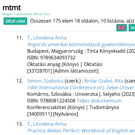
mtmt
Magyar Tudományos Művek Tára
Összesen 175 elem 18 oldalon, 10 listázva, a(z) 
Előző oldal
Me
11.
T., Litovkina Anna
Angol és amerikai közmondások gyakorlókönyv
Budapest, Magyarország :
Tinta Könyvkiadó
(20
ISBN:
9789634093732
Oktatási anyag (Könyv) | Oktatási
[33728701]
[Admin láttamozott]
12.
Simon, Szabolcs
(szerk.)
;
Brdar-Szabó, Rita
(sze
14th International Conference of J. Selye Unive
Komárno, Szlovákia :
Univerzita J. Selyeho
(2023
ISBN:
9788081224508
Teljes dokumentum
Konferenciakötet (Könyv) | Tudományos
[34009511]
[Nyilvános]
13.
T., Litovkina Anna
Practice Makes Perfect: Workbook of English a