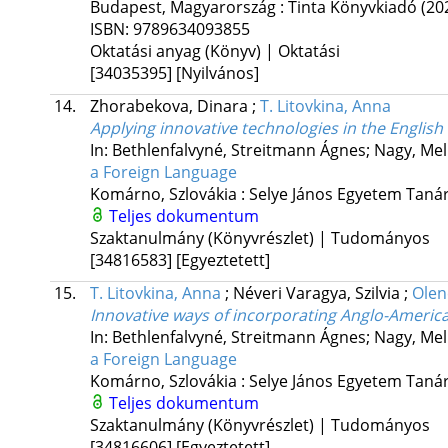
Budapest, Magyarország :
Tinta Könyvkiadó
(20
ISBN:
9789634093855
Oktatási anyag (Könyv) | Oktatási
[34035395]
[Nyilvános]
14.
Zhorabekova, Dinara
;
T. Litovkina, Anna
Applying innovative technologies in the English
In: Bethlenfalvyné, Streitmann Ágnes; Nagy, Mel
a Foreign Language
Komárno, Szlovákia :
Selye János Egyetem Taná
Teljes dokumentum
Szaktanulmány (Könyvrészlet) | Tudományos
[34816583]
[Egyeztetett]
15.
T. Litovkina, Anna
;
Néveri Varagya, Szilvia
;
Olen
Innovative ways of incorporating Anglo-America
In: Bethlenfalvyné, Streitmann Ágnes; Nagy, Mel
a Foreign Language
Komárno, Szlovákia :
Selye János Egyetem Taná
Teljes dokumentum
Szaktanulmány (Könyvrészlet) | Tudományos
[34816606]
[Egyeztetett]