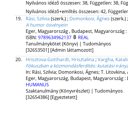
Nyilvános idéző összesen: 38, Független: 38, Füg
Nyilvános idéző+említés összesen: 42, Független:
19.
Rási, Szilvia
(szerk.)
;
Domonkosi, Ágnes
(szerk.)
A humor ösvényein
Eger, Magyarország ,
Budapest, Magyarország :
ISBN:
9789634962137
REAL
Tanulmánykötet (Könyv) | Tudományos
[32653501]
[Admin láttamozott]
20.
Hrisztova-Gotthardt, Hrisztalina
;
Vargha, Katal
Fókuszban a közmondásferdítés: kutatási irány
In: Rási, Szilvia; Domonkosi, Ágnes; T. Litovkina,
Eger, Magyarország,
Budapest, Magyarország :
HUMANUS
Szaktanulmány (Könyvrészlet) | Tudományos
[32654386]
[Egyeztetett]