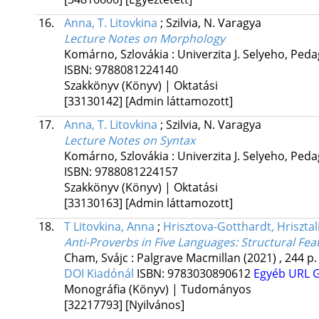
16.
Anna, T. Litovkina
;
Szilvia, N. Varagya
Lecture Notes on Morphology
Komárno, Szlovákia :
Univerzita J. Selyeho, Ped
ISBN:
9788081224140
Szakkönyv (Könyv) | Oktatási
[33130142]
[Admin láttamozott]
17.
Anna, T. Litovkina
;
Szilvia, N. Varagya
Lecture Notes on Syntax
Komárno, Szlovákia :
Univerzita J. Selyeho, Ped
ISBN:
9788081224157
Szakkönyv (Könyv) | Oktatási
[33130163]
[Admin láttamozott]
18.
T Litovkina, Anna
;
Hrisztova-Gotthardt, Hrisztal
Anti-Proverbs in Five Languages: Structural F
Cham, Svájc :
Palgrave Macmillan
(2021)
,
244 p.
DOI
Kiadónál
ISBN:
9783030890612
Egyéb URL
G
Monográfia (Könyv) | Tudományos
[32217793]
[Nyilvános]