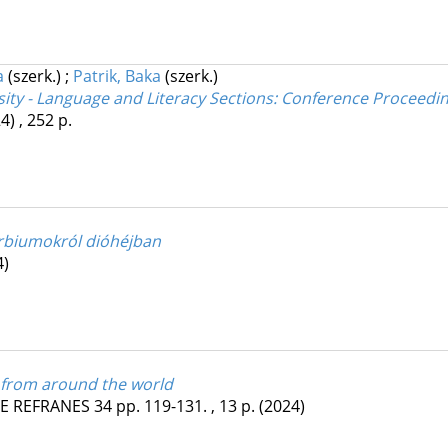
a
(szerk.)
;
Patrik, Baka
(szerk.)
sity - Language and Literacy Sections
: Conference Proceedi
4)
,
252 p.
erbiumokról dióhéjban
4)
s from around the world
RE REFRANES
34
pp. 119-131. , 13 p.
(2024)