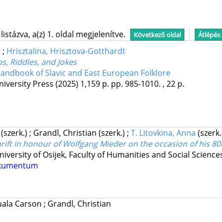
stázva, a(z) 1. oldal megjelenítve.
Következő oldal
Átlépés
n
;
Hrisztalina, Hrisztova-Gotthardt
, Riddles, and Jokes
andbook of Slavic and East European Folklore
iversity Press
(2025)
1,159 p.
pp. 985-1010. , 22 p.
a
(szerk.)
;
Grandl, Christian
(szerk.)
;
T. Litovkina, Anna
(szerk.
hrift in honour of Wolfgang Mieder on the occasion of his 80
niversity of Osijek, Faculty of Humanities and Social Science
okumentum
nuala Carson
;
Grandl, Christian