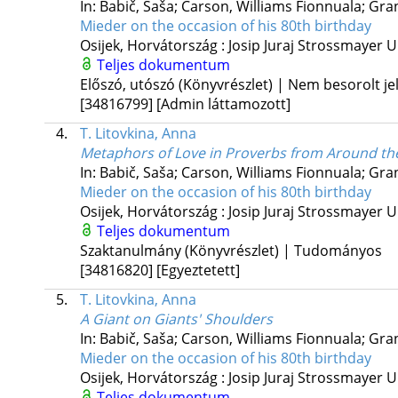
In: Babič, Saša; Carson, Williams Fionnuala; Gran
Mieder on the occasion of his 80th birthday
Osijek, Horvátország :
Josip Juraj Strossmayer U
Teljes dokumentum
Előszó, utószó (Könyvrészlet) | Nem besorolt je
[34816799]
[Admin láttamozott]
4.
T. Litovkina, Anna
Metaphors of Love in Proverbs from Around th
In: Babič, Saša; Carson, Williams Fionnuala; Gran
Mieder on the occasion of his 80th birthday
Osijek, Horvátország :
Josip Juraj Strossmayer U
Teljes dokumentum
Szaktanulmány (Könyvrészlet) | Tudományos
[34816820]
[Egyeztetett]
5.
T. Litovkina, Anna
A Giant on Giants' Shoulders
In: Babič, Saša; Carson, Williams Fionnuala; Gran
Mieder on the occasion of his 80th birthday
Osijek, Horvátország :
Josip Juraj Strossmayer U
Teljes dokumentum