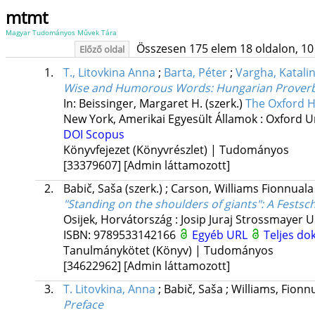
mtmt
Magyar Tudományos Művek Tára
Összesen 175 elem 18 oldalon, 10 li
Előző oldal
1.
T., Litovkina Anna
;
Barta, Péter
;
Vargha, Katali
Wise and Humorous Words: Hungarian Proverbs
In: Beissinger, Margaret H. (szerk.)
The Oxford H
New York, Amerikai Egyesült Államok :
Oxford Un
DOI
Scopus
Könyvfejezet (Könyvrészlet) | Tudományos
[33379607]
[Admin láttamozott]
2.
Babič, Saša
(szerk.)
;
Carson, Williams Fionnual
"Standing on the shoulders of giants"
: A Festsc
Osijek, Horvátország :
Josip Juraj Strossmayer U
ISBN:
9789533142166
Egyéb URL
Teljes d
Tanulmánykötet (Könyv) | Tudományos
[34622962]
[Admin láttamozott]
3.
T. Litovkina, Anna
;
Babič, Saša
;
Williams, Fion
Preface