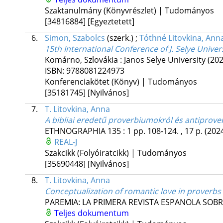
Szaktanulmány (Könyvrészlet) | Tudományos
[34816884]
[Egyeztetett]
6.
Simon, Szabolcs
(szerk.)
;
Tóthné Litovkina, Ann
15th International Conference of J. Selye Univer
Komárno, Szlovákia :
Janos Selye University
(202
ISBN:
9788081224973
Konferenciakötet (Könyv) | Tudományos
[35181745]
[Nyilvános]
7.
T. Litovkina, Anna
A bibliai eredetű proverbiumokról és antiprov
ETHNOGRAPHIA
135
:
1
pp. 108-124. , 17 p.
(202
REAL-J
Szakcikk (Folyóiratcikk) | Tudományos
[35690448]
[Nyilvános]
8.
T. Litovkina, Anna
Conceptualization of romantic love in proverb
PAREMIA: LA PRIMERA REVISTA ESPANOLA SOB
Teljes dokumentum