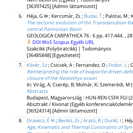
[36397425]
[Admin láttamozott]
6.
Héja, G ✉
;
Kercsmár, Zs
;
Budai, T
;
Palotai, M
;
The tectonic evolution of the Transdanubian Ran
central Pannonian Basin
GEOLOGICA CARPATHICA
76
:
6
pp. 417-444. , 28
DOI
WoS
Scopus
Egyéb URL
Szakcikk (Folyóiratcikk) | Tudományos
[36485848]
[Egyeztetett]
7.
Kövér, Sz
;
Csicsek, A
;
Fernandez, O
;
Fodor, L
;
Reinterpreting the role of evaporite-driven de
closure of the Neotethys ocean
In: Virág, A; Cserép, B; Molnár, K; Szemerédi, M (
Abstracts
Budapest, Magyarország :
HUN-REN CSFK FGI
(
Absztrakt / Kivonat (Egyéb konferenciaközlem
[36924314]
[Admin láttamozott]
8.
Oravecz, É ✉
;
Benkó, Zs
;
Arató, R
;
Dunkl, I
;
Héj
Age, Kinematic and Thermal Constraints of Sy