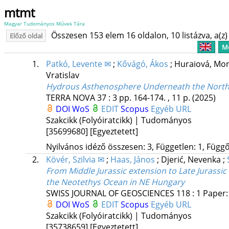
mtmt
Magyar Tudományos Művek Tára
Összesen 153 elem 16 oldalon, 10 listázva, a(z) 
Előző oldal
Me
1.
Patkó, Levente ✉
;
Kővágó, Ákos
;
Huraiová, Mo
Vratislav
Hydrous Asthenosphere Underneath the North
TERRA NOVA
37
:
3
pp. 164-174. , 11 p.
(2025)
DOI
WoS
EDIT
Scopus
Egyéb URL
Szakcikk (Folyóiratcikk) | Tudományos
[35699680]
[Egyeztetett]
Nyilvános idéző összesen: 3, Független: 1, Függő:
2.
Kövér, Szilvia ✉
;
Haas, János
;
Djerić, Nevenka
;
From Middle Jurassic extension to Late Jurassi
the Neotethys Ocean in NE Hungary
SWISS JOURNAL OF GEOSCIENCES
118
:
1
Paper: 
DOI
WoS
EDIT
Scopus
Egyéb URL
Szakcikk (Folyóiratcikk) | Tudományos
[35738659]
[Egyeztetett]