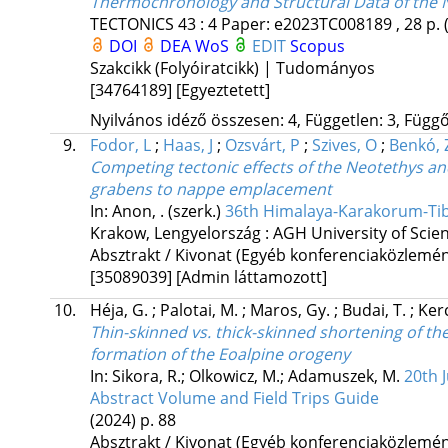
Thermochronology and Structural Data of the N
TECTONICS
43
:
4
Paper: e2023TC008189 , 28 p.
DOI
DEA
WoS
EDIT
Scopus
Szakcikk (Folyóiratcikk) | Tudományos
[34764189]
[Egyeztetett]
Nyilvános idéző összesen: 4, Független: 3, Függő:
9.
Fodor, L
;
Haas, J
;
Ozsvárt, P
;
Szives, O
;
Benkó, 
Competing tectonic effects of the Neotethys and
grabens to nappe emplacement
In: Anon, . (szerk.)
36th Himalaya-Karakorum-Tib
Krakow, Lengyelország :
AGH University of Scie
Absztrakt / Kivonat (Egyéb konferenciaközlem
[35089039]
[Admin láttamozott]
10.
Héja, G.
;
Palotai, M.
;
Maros, Gy.
;
Budai, T.
;
Ker
Thin-skinned vs. thick-skinned shortening of 
formation of the Eoalpine orogeny
In: Sikora, R.; Olkowicz, M.; Adamuszek, M.
20th 
Abstract Volume and Field Trips Guide
(2024)
p. 88
Absztrakt / Kivonat (Egyéb konferenciaközlem