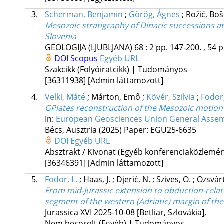
3.
Scherman, Benjamin
;
Görög, Ágnes
;
Rožič, Bo
Mesozoic stratigraphy of Dinaric successions a
Slovenia
GEOLOGIJA (LJUBLJANA)
68
:
2
pp. 147-200. , 54 p
DOI
Scopus
Egyéb URL
Szakcikk (Folyóiratcikk) | Tudományos
[36311938]
[Admin láttamozott]
4.
Velki, Máté
;
Márton, Emő
;
Kövér, Szilvia
;
Fodor,
GPlates reconstruction of the Mesozoic motio
In:
European Geosciences Union General Assem
Bécs, Ausztria
(2025)
Paper: EGU25-6635
DOI
Egyéb URL
Absztrakt / Kivonat (Egyéb konferenciaközlem
[36346391]
[Admin láttamozott]
5.
Fodor, L.
;
Haas, J.
;
Djerić, N.
;
Szives, O.
;
Ozsvárt
From mid-Jurassic extension to obduction-rela
segment of the western (Adriatic) margin of th
Jurassica XVI 2025-10-08 [Betliar, Szlovákia]
,
Nem besorolt (Egyéb) | Tudományos