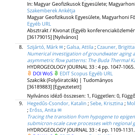
In: Magyar Geofizikusok Egyesülete; Magyarhoni 
Szakemberek Ankétja
Magyar Geofizikusok Egyesülete
,
Magyarhoni Fö
Egyéb URL
Absztrakt / Kivonat (Egyéb konferenciaközlem
[36179015]
[Nyilvános]
8.
Szijártó, Márk ✉
;
Galsa, Attila
;
Czauner, Brigitta
Numerical investigation of groundwater aging 
asymmetric flow patterns: The Buda Thermal K
HYDROGEOLOGY JOURNAL
33
:
4
pp. 1047-1065. 
DOI
WoS
EDIT
Scopus
Egyéb URL
Szakcikk (Folyóiratcikk) | Tudományos
[36189883]
[Egyeztetett]
Nyilvános idéző összesen: 1, Független: 0, Függő:
9.
Hegedűs-Csondor, Katalin
;
Sebe, Krisztina
;
Mol
;
Erőss, Anita ✉
Tracing the transition from hypogene to epigene
submicron-scale cave processes with regional
HYDROGEOLOGY JOURNAL
33
:
4
pp. 1109-1131. 