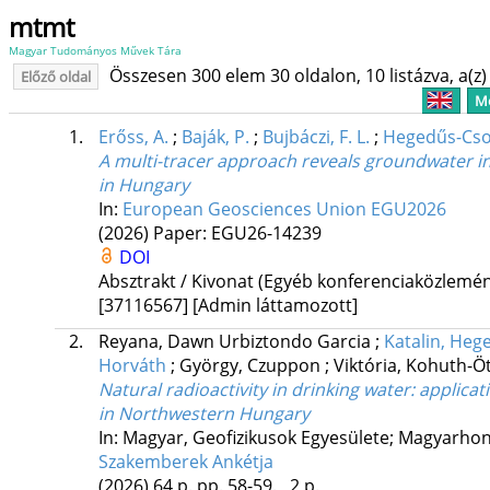
mtmt
Magyar Tudományos Művek Tára
Összesen 300 elem 30 oldalon, 10 listázva, a(z) 
Előző oldal
Me
1.
Erőss, A.
;
Baják, P.
;
Bujbáczi, F. L.
;
Hegedűs-Cso
A multi-tracer approach reveals groundwater in
in Hungary
In:
European Geosciences Union EGU2026
(2026)
Paper: EGU26-14239
DOI
Absztrakt / Kivonat (Egyéb konferenciaközlem
[37116567]
[Admin láttamozott]
2.
Reyana, Dawn Urbiztondo Garcia
;
Katalin, He
Horváth
;
György, Czuppon
;
Viktória, Kohuth-
Natural radioactivity in drinking water: applic
in Northwestern Hungary
In: Magyar, Geofizikusok Egyesülete; Magyarhoni
Szakemberek Ankétja
(2026)
64 p.
pp. 58-59. , 2 p.