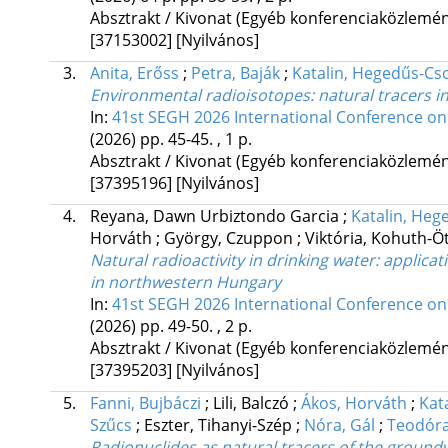
Absztrakt / Kivonat (Egyéb konferenciaközlem
[37153002]
[Nyilvános]
3.
Anita, Erőss
;
Petra, Baják
;
Katalin, Hegedűs-Cs
Environmental radioisotopes: natural tracers i
In:
41st SEGH 2026 International Conference on
(2026)
pp. 45-45. , 1 p.
Absztrakt / Kivonat (Egyéb konferenciaközlem
[37395196]
[Nyilvános]
4.
Reyana, Dawn Urbiztondo Garcia
;
Katalin, He
Horváth
;
György, Czuppon
;
Viktória, Kohuth-
Natural radioactivity in drinking water: applic
in northwestern Hungary
In:
41st SEGH 2026 International Conference on
(2026)
pp. 49-50. , 2 p.
Absztrakt / Kivonat (Egyéb konferenciaközlem
[37395203]
[Nyilvános]
5.
Fanni, Bujbáczi
;
Lili, Balczó
;
Ákos, Horváth
;
Kat
Szűcs
;
Eszter, Tihanyi-Szép
;
Nóra, Gál
;
Teodóra
Radionuclides as natural tracers of the ground