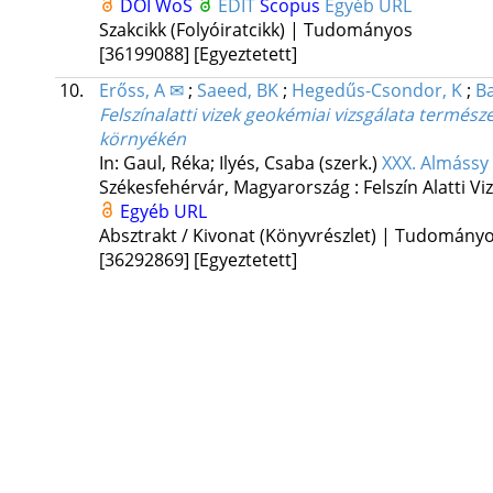
DOI
WoS
EDIT
Scopus
Egyéb URL
Szakcikk (Folyóiratcikk) | Tudományos
[36199088]
[Egyeztetett]
10.
Erőss, A ✉
;
Saeed, BK
;
Hegedűs-Csondor, K
;
Ba
Felszínalatti vizek geokémiai vizsgálata természe
környékén
In: Gaul, Réka; Ilyés, Csaba (szerk.)
XXX. Almássy 
Székesfehérvár, Magyarország :
Felszín Alatti V
Egyéb URL
Absztrakt / Kivonat (Könyvrészlet) | Tudomány
[36292869]
[Egyeztetett]