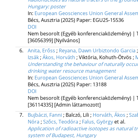
Hungary
: poster
In:
European Geosciences Union General Assem
Bécs, Ausztria
(2025)
Paper: EGU25-15536
DOI
Nem besorolt (Egyéb konferenciaközlemény) 
[36056399]
[Nyilvános]
6.
Anita, Erőss
;
Reyana, Dawn Urbiztondo Garcia
Izsák
;
Ákos, Horváth
;
Viktória, Kohuth-Ötvös
;
M
Understanding the behaviour of naturally occu
drinking water resource management
In:
European Geosciences Union General Assem
Bécs, Ausztria
(2025)
Paper: 13188
DOI
Nem besorolt (Egyéb konferenciaközlemény) 
[36114335]
[Admin láttamozott]
7.
Bujbáczi, Fanni
;
Balczó, Lili
;
Horváth, Ákos
;
Sza
Nóra
;
Szőcs, Teodóra
;
Falus, György
et al.
Application of radioactive isotopes as natural 
system of Budapest, Hungary