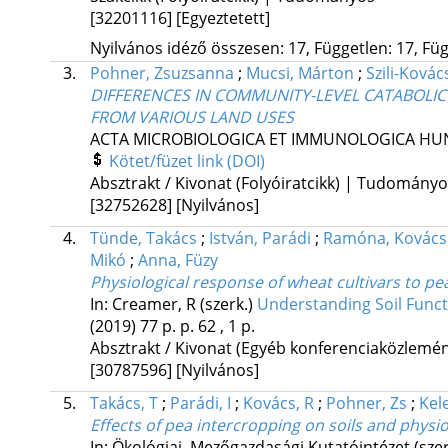
[32201116]
[Egyeztetett]
Nyilvános idéző összesen: 17, Független: 17, Füg
3.
Pohner, Zsuzsanna
;
Mucsi, Márton
;
Szili-Kovác
DIFFERENCES IN COMMUNITY-LEVEL CATABOLIC 
FROM VARIOUS LAND USES
ACTA MICROBIOLOGICA ET IMMUNOLOGICA HU
Kötet/füzet link (DOI)
Absztrakt / Kivonat (Folyóiratcikk) | Tudomány
[32752628]
[Nyilvános]
4.
Tünde, Takács
;
István, Parádi
;
Ramóna, Kovács
Mikó
;
Anna, Füzy
Physiological response of wheat cultivars to pe
In: Creamer, R (szerk.)
Understanding Soil Funct
(2019)
77 p.
p. 62 , 1 p.
Absztrakt / Kivonat (Egyéb konferenciaközlem
[30787596]
[Nyilvános]
5.
Takács, T
;
Parádi, I
;
Kovács, R
;
Pohner, Zs
;
Kel
Effects of pea intercropping on soils and physio
In: Ökológiai, Mezőgazdasági Kutatóintézet (sze