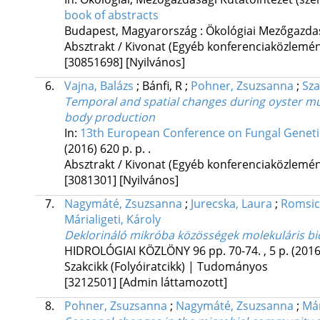
book of abstracts
Budapest, Magyarország :
Ökológiai Mezőgazdas
Absztrakt / Kivonat (Egyéb konferenciaközlem
[30851698]
[Nyilvános]
6.
Vajna, Balázs
;
Bánfi, R
;
Pohner, Zsuzsanna
;
Sza
Temporal and spatial changes during oyster mu
body production
In:
13th European Conference on Fungal Genetics
(2016)
620 p.
p. .
Absztrakt / Kivonat (Egyéb konferenciaközlem
[3081301]
[Nyilvános]
7.
Nagymáté, Zsuzsanna
;
Jurecska, Laura
;
Romsic
Márialigeti, Károly
Deklorináló mikróba közösségek molekuláris bio
HIDROLÓGIAI KÖZLÖNY
96
pp. 70-74. , 5 p.
(2016
Szakcikk (Folyóiratcikk) | Tudományos
[3212501]
[Admin láttamozott]
8.
Pohner, Zsuzsanna
;
Nagymáté, Zsuzsanna
;
Már