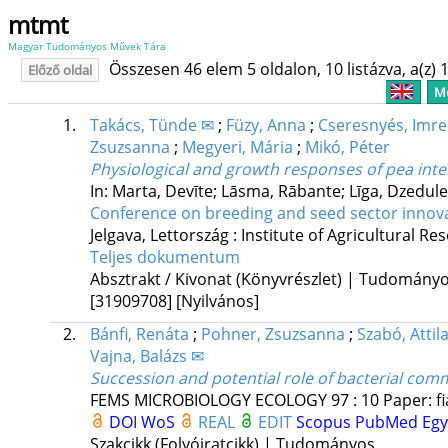
mtmt
Magyar Tudományos Művek Tára
Összesen 46 elem 5 oldalon, 10 listázva, a(z) 1
Előző oldal
Me
1.
Takács, Tünde ✉
;
Füzy, Anna
;
Cseresnyés, Imre
Zsuzsanna
;
Megyeri, Mária
;
Mikó, Péter
Physiological and growth responses of pea int
In: Marta, Devīte; Lāsma, Rābante; Līga, Dzedule;
Conference on breeding and seed sector innova
Jelgava, Lettország :
Institute of Agricultural 
Teljes dokumentum
Absztrakt / Kivonat (Könyvrészlet) | Tudomány
[31909708]
[Nyilvános]
2.
Bánfi, Renáta
;
Pohner, Zsuzsanna
;
Szabó, Attil
Vajna, Balázs ✉
Succession and potential role of bacterial com
FEMS MICROBIOLOGY ECOLOGY
97
:
10
Paper: f
DOI
WoS
REAL
EDIT
Scopus
PubMed
Eg
Szakcikk (Folyóiratcikk) | Tudományos