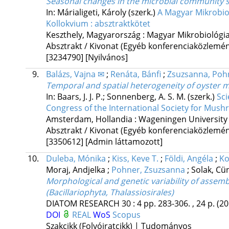
Seasonal changes in the microbial community s
In: Márialigeti, Károly (szerk.)
A Magyar Mikrobiol
Kollokvium : absztraktkötet
Keszthely, Magyarország :
Magyar Mikrobiológi
Absztrakt / Kivonat (Egyéb konferenciaközlem
[3234790]
[Nyilvános]
9.
Balázs, Vajna ✉
;
Renáta, Bánfi
;
Zsuzsanna, Poh
Temporal and spatial heterogeneity of oyster m
In: Baars, J. J. P.; Sonnenberg, A. S. M. (szerk.)
Sci
Congress of the International Society for Mus
Amsterdam, Hollandia :
Wageningen University
Absztrakt / Kivonat (Egyéb konferenciaközlem
[3350612]
[Admin láttamozott]
10.
Duleba, Mónika
;
Kiss, Keve T.
;
Földi, Angéla
;
Ko
Moraj, Andjelka
;
Pohner, Zsuzsanna
;
Solak, Cü
Morphological and genetic variability of assem
(Bacillariophyta, Thalassiosirales)
DIATOM RESEARCH
30
:
4
pp. 283-306. , 24 p.
(20
DOI
REAL
WoS
Scopus
Szakcikk (Folyóiratcikk) | Tudományos