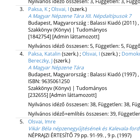
Nyilvános idéző összesen: 3, Független: 3, Függő:
3.
Paksa, K
;
Olsvai, I
(szerk.)
A Magyar Népzene Tára XII. Népdaltípusok 7
Budapest, Magyarország :
Balassi Kiadó
(2011)
Szakkönyv (Könyv) | Tudományos
[1842754]
[Admin láttamozott]
Nyilvános idéző összesen: 5, Független: 5, Függő:
4.
Paksa, Katalin
(szerk.)
;
Olsvai, I
(szerk.)
;
Domoko
Bereczky, J
(szerk.)
A Magyar Népzene Tára
Budapest, Magyarország :
Balassi Kiadó
(1997)
ISBN:
9635061250
Szakkönyv (Könyv) | Tudományos
[232655]
[Admin láttamozott]
Nyilvános idéző összesen: 38, Független: 38, Füg
Nyilvános idéző+említés összesen: 39, Független:
5.
Olsvai, Imre
Vikár Béla népzenegyűjtésének és Kalevala-ford
NÉPRAJZI ÉRTESÍTŐ
79
pp. 91-99. , 9 p.
(1997)