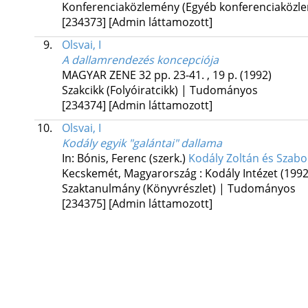
Konferenciaközlemény (Egyéb konferenciaköz
[234373]
[Admin láttamozott]
9.
Olsvai, I
A dallamrendezés koncepciója
MAGYAR ZENE
32
pp. 23-41. , 19 p.
(1992)
Szakcikk (Folyóiratcikk) | Tudományos
[234374]
[Admin láttamozott]
10.
Olsvai, I
Kodály egyik "galántai" dallama
In: Bónis, Ferenc (szerk.)
Kodály Zoltán és Szabo
Kecskemét, Magyarország :
Kodály Intézet
(1992
Szaktanulmány (Könyvrészlet) | Tudományos
[234375]
[Admin láttamozott]