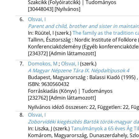
Szakcikk (Folyóiratcikk) | Tudományos
[30448043]
[Nyilvános]
6.
Olsvai, I
Parent and child, brother and sister in maintai
In: Rüütel, I (szerk.)
The family as the tradition c
Tallinn, Észtország :
Nordic Institute of Folklore
Konferenciaközlemény (Egyéb konferenciaköz
[234372]
[Admin láttamozott]
7.
Domokos, M
;
Olsvai, I
(szerk.)
A Magyar Népzene Tára IX. Népdaltípusok 4
Budapest, Magyarország :
Balassi Kiadó
(1995)
ISBN:
9630560432
Forráskiadás (Könyv) | Tudományos
[232762]
[Admin láttamozott]
Nyilvános idéző összesen: 22, Független: 22, Füg
8.
Olsvai, I
Zoborvidéki kiegészítés Bartók török-magyar 
In: Liszka, J (szerk.)
Tanulmányok a 65 éves Ág Ti
Komárom, Magyarország,
Dunaszerdahely, Szl