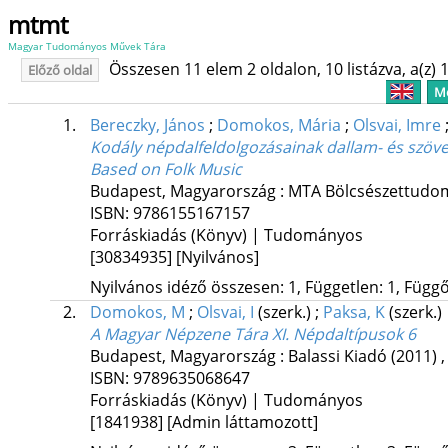
mtmt
Magyar Tudományos Művek Tára
Összesen 11 elem 2 oldalon, 10 listázva, a(z) 1
Előző oldal
Me
1.
Bereczky, János
;
Domokos, Mária
;
Olsvai, Imre
Kodály népdalfeldolgozásainak dallam- és szöve
Based on Folk Music
Budapest, Magyarország :
MTA Bölcsészettudom
ISBN:
9786155167157
Forráskiadás (Könyv) | Tudományos
[30834935]
[Nyilvános]
Nyilvános idéző összesen: 1, Független: 1, Függő:
2.
Domokos, M
;
Olsvai, I
(szerk.)
;
Paksa, K
(szerk.)
A Magyar Népzene Tára XI. Népdaltípusok 6
Budapest, Magyarország :
Balassi Kiadó
(2011)
ISBN:
9789635068647
Forráskiadás (Könyv) | Tudományos
[1841938]
[Admin láttamozott]