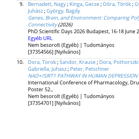
9.
Bernadett, Nagy
;
Kinga, Gecse
;
Dóra, Török
;
G
Juhász
;
György, Bagdy
Genes, Brain, and Environment: Comparing Poly
Connectivity
(2026)
PhD Scientific Days 2026 Budapest, 16-18 June 
Egyéb URL
Nem besorolt (Egyéb) | Tudományos
[37354566]
[Nyilvános]
10.
Dora, Torok
;
Sandor, Krause
;
Dora, Pothorszki
Gabriella, Juhasz
;
Peter, Petschner
NAD+/SIRT1 PATHWAY IN HUMAN DEPRESSION
International Conference of Pharmacology, D
Poster 52.
,
Nem besorolt (Egyéb) | Tudományos
[37354701]
[Nyilvános]