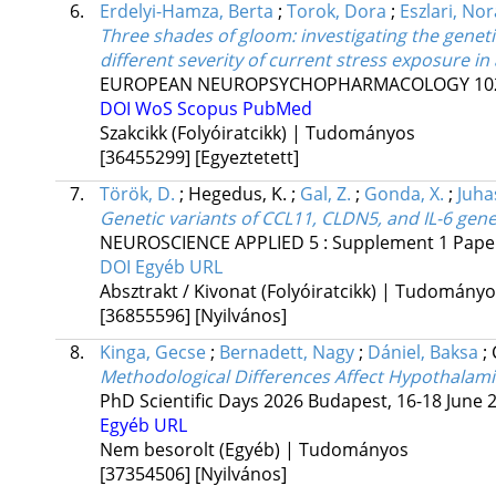
6.
Erdelyi-Hamza, Berta
;
Torok, Dora
;
Eszlari, Nor
Three shades of gloom: investigating the gene
different severity of current stress exposure in
EUROPEAN NEUROPSYCHOPHARMACOLOGY
10
DOI
WoS
Scopus
PubMed
Szakcikk (Folyóiratcikk) | Tudományos
[36455299]
[Egyeztetett]
7.
Török, D.
;
Hegedus, K.
;
Gal, Z.
;
Gonda, X.
;
Juha
Genetic variants of CCL11, CLDN5, and IL-6 gen
NEUROSCIENCE APPLIED
5
:
Supplement 1
Pape
DOI
Egyéb URL
Absztrakt / Kivonat (Folyóiratcikk) | Tudomány
[36855596]
[Nyilvános]
8.
Kinga, Gecse
;
Bernadett, Nagy
;
Dániel, Baksa
;
Methodological Differences Affect Hypothalamic
PhD Scientific Days 2026 Budapest, 16-18 June 
Egyéb URL
Nem besorolt (Egyéb) | Tudományos
[37354506]
[Nyilvános]