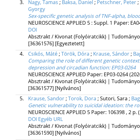
3.
Nagy, Tamas
;
Baksa, Daniel
;
Petschner, Peter
;
Gyorgy
Sex-specific genetic analysis of TNF-alpha, bloo
NEUROSCIENCE APPLIED
5
:
Suppl. 1
Paper: EA0
DOI
Absztrakt / Kivonat (Folyóiratcikk) | Tudomány
[36361576]
[Egyeztetett]
4.
Csikós, Máté
;
Török, Dóra
;
Krause, Sándor
;
Ba
Comparing the role of different genetic context
depression and circadian function
: EP03-0264
NEUROSCIENCE APPLIED
Paper: EP03-0264
(202
Absztrakt / Kivonat (Folyóiratcikk) | Tudomány
[36361577]
[Nyilvános]
5.
Krause, Sandor
;
Torok, Dora
;
Sutori, Sara
;
Bag
Genetic vulnerability to suicidal ideation: the r
NEUROSCIENCE APPLIED
5
Paper: 106398 , 2 p.
DOI
Egyéb URL
Absztrakt / Kivonat (Folyóiratcikk) | Tudomány
[36361590]
[Nyilvános]