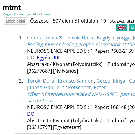
mtmt
Magyar Tudományos Művek Tára
Összesen 507 elem 51 oldalon, 10 listázva, a(z) 
Előző oldal
Me
1.
Gonda, Xénia ✉
;
Török, Dóra
;
Bagdy, György
;
Feeling blue or feeling grey? A closer look at
NEUROSCIENCE APPLIED
5
:
1
Paper: PS03-2139
DOI
Egyéb URL
Absztrakt / Kivonat (Folyóiratcikk) | Tudomány
[36277687]
[Nyilvános]
2.
Torok, Dora
;
Krause, Sandor
;
Gecse, Kinga
;
Ga
Juhasz, Gabriella
;
Petschner, Peter
Effect of depression-related NAD+/SIRT1 pathway
accumbens
NEUROSCIENCE APPLIED
5
:
1
Paper: 106148
(20
DOI
Absztrakt / Kivonat (Folyóiratcikk) | Tudomány
[36316797]
[Egyeztetett]