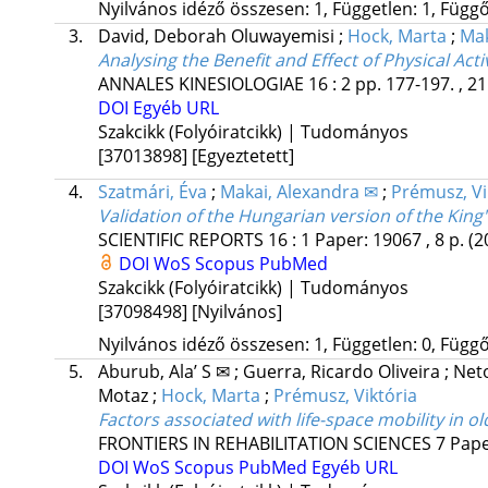
Nyilvános idéző összesen: 1, Független: 1, Függő:
3.
David, Deborah Oluwayemisi
;
Hock, Marta
;
Mak
Analysing the Benefit and Effect of Physical Ac
ANNALES KINESIOLOGIAE
16
:
2
pp. 177-197. , 21
DOI
Egyéb URL
Szakcikk (Folyóiratcikk) | Tudományos
[37013898]
[Egyeztetett]
4.
Szatmári, Éva
;
Makai, Alexandra ✉
;
Prémusz, Vi
Validation of the Hungarian version of the Kin
SCIENTIFIC REPORTS
16
:
1
Paper: 19067 , 8 p.
(2
DOI
WoS
Scopus
PubMed
Szakcikk (Folyóiratcikk) | Tudományos
[37098498]
[Nyilvános]
Nyilvános idéző összesen: 1, Független: 0, Függő:
5.
Aburub, Ala’ S ✉
;
Guerra, Ricardo Oliveira
;
Neto
Motaz
;
Hock, Marta
;
Prémusz, Viktória
Factors associated with life-space mobility in o
FRONTIERS IN REHABILITATION SCIENCES
7
Pape
DOI
WoS
Scopus
PubMed
Egyéb URL