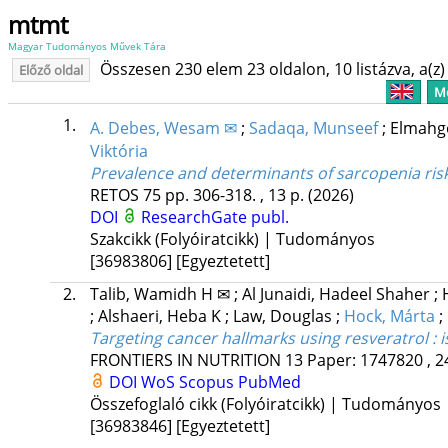
mtmt
Magyar Tudományos Művek Tára
Összesen 230 elem 23 oldalon, 10 listázva, a(z) 
Előző oldal
Me
1.
A. Debes, Wesam ✉
;
Sadaqa, Munseef
;
Elmahg
Viktória
Prevalence and determinants of sarcopenia ris
RETOS
75
pp. 306-318. , 13 p.
(2026)
DOI
ResearchGate publ.
Szakcikk (Folyóiratcikk) | Tudományos
[36983806]
[Egyeztetett]
2.
Talib, Wamidh H ✉
;
Al Junaidi, Hadeel Shaher
;
;
Alshaeri, Heba K
;
Law, Douglas
;
Hock, Márta
;
Targeting cancer hallmarks using resveratrol : 
FRONTIERS IN NUTRITION
13
Paper: 1747820 , 2
DOI
WoS
Scopus
PubMed
Összefoglaló cikk (Folyóiratcikk) | Tudományos
[36983846]
[Egyeztetett]