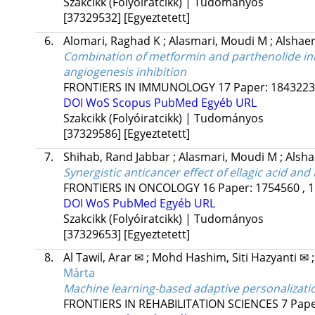
Szakcikk (Folyóiratcikk) | Tudományos
[37329532]
[Egyeztetett]
6.
Alomari, Raghad K
;
Alasmari, Moudi M
;
Alshaer
Combination of metformin and parthenolide inh
angiogenesis inhibition
FRONTIERS IN IMMUNOLOGY
17
Paper: 1843223 
DOI
WoS
Scopus
PubMed
Egyéb URL
Szakcikk (Folyóiratcikk) | Tudományos
[37329586]
[Egyeztetett]
7.
Shihab, Rand Jabbar
;
Alasmari, Moudi M
;
Alsha
Synergistic anticancer effect of ellagic acid 
FRONTIERS IN ONCOLOGY
16
Paper: 1754560 , 1
DOI
WoS
PubMed
Egyéb URL
Szakcikk (Folyóiratcikk) | Tudományos
[37329653]
[Egyeztetett]
8.
Al Tawil, Arar ✉
;
Mohd Hashim, Siti Hazyanti ✉
Márta
Machine learning-based adaptive personalization 
FRONTIERS IN REHABILITATION SCIENCES
7
Pape