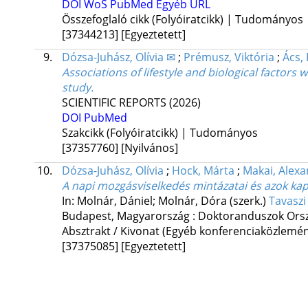
DOI
WoS
PubMed
Egyéb URL
Összefoglaló cikk (Folyóiratcikk) | Tudományos
[37344213]
[Egyeztetett]
9.
Dózsa-Juhász, Olívia ✉
;
Prémusz, Viktória
;
Ács,
Associations of lifestyle and biological facto
study.
SCIENTIFIC REPORTS
(2026)
DOI
PubMed
Szakcikk (Folyóiratcikk) | Tudományos
[37357760]
[Nyilvános]
10.
Dózsa-Juhász, Olívia
;
Hock, Márta
;
Makai, Alex
A napi mozgásviselkedés mintázatai és azok kapc
In: Molnár, Dániel; Molnár, Dóra (szerk.)
Tavaszi
Budapest, Magyarország :
Doktoranduszok Ors
Absztrakt / Kivonat (Egyéb konferenciaközlem
[37375085]
[Egyeztetett]