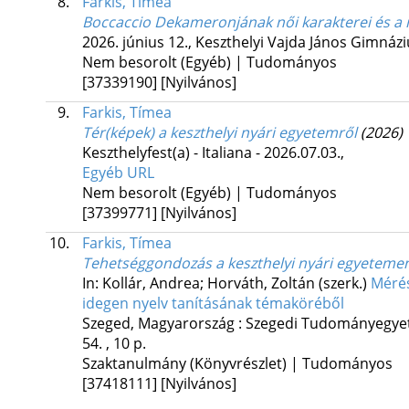
8.
Farkis, Tímea
Boccaccio Dekameronjának női karakterei és a 
2026. június 12.
,
Keszthelyi Vajda János Gimnáz
Nem besorolt (Egyéb) | Tudományos
[37339190]
[Nyilvános]
9.
Farkis, Tímea
Tér(képek) a keszthelyi nyári egyetemről
(2026)
Keszthelyfest(a) - Italiana - 2026.07.03.
,
Egyéb URL
Nem besorolt (Egyéb) | Tudományos
[37399771]
[Nyilvános]
10.
Farkis, Tímea
Tehetséggondozás a keszthelyi nyári egyeteme
In: Kollár, Andrea; Horváth, Zoltán (szerk.)
Mérés
idegen nyelv tanításának témaköréből
Szeged, Magyarország :
Szegedi Tudományegyet
54. , 10 p.
Szaktanulmány (Könyvrészlet) | Tudományos
[37418111]
[Nyilvános]