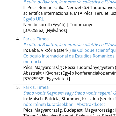
Il culto di Balaton, la memoria collettiva e l’Univ
II. Pécsi Romanisztikai Nemzetközi Tudományos
scientifica internazionale
,
MTA Pécsi Területi Bi
Egyéb URL
Nem besorolt (Egyéb) | Tudományos
[37025862]
[Nyilvános]
4.
Farkis, Tímea
Il culto di Balaton, la memoria collettiva e l’Univ
In: Bába, Viktória (szerk.)
IIe Colloque scientifiq
Coloquio Internacional de Estudios Románicos 
memoria
Pécs, Magyarország :
Pécsi Tudományegyetem
Absztrakt / Kivonat (Egyéb konferenciaközlem
[37025958]
[Egyeztetett]
5.
Farkis, Tímea
Dabo vobis Reginam vagy Dabo vobis regem? Gre
In: Maisch, Patrícia; Stummer, Krisztina (szerk.)
nőtörténeti kutatásokban : Absztraktkötet
Pécs, Magyarország,
Budapest, Magyarország :
Társaság Neveléstörténeti Szakosztálya
,
Pécsi 