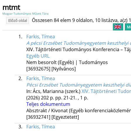
mtmt
Magyar Tudományos Művek Tára
Összesen 84 elem 9 oldalon, 10 listázva, a(z) 1
Előző oldal
Me
1.
Farkis, Tímea
A pécsi Erzsébet Tudományegyetem keszthelyi di
XIV. Tájtörténeti Tudományos Konferencia – Tá
Egyéb URL
Nem besorolt (Egyéb) | Tudományos
[36932675]
[Nyilvános]
2.
Farkis, Tímea
Pécsi Erzsébet Tudományegyetem keszthelyi diák
In: Ács, Marianna (szerk.)
XIV. Tájtörténeti Tud
(2026)
202 p.
pp. 21-21. , 1 p.
Teljes dokumentum
Absztrakt / Kivonat (Egyéb konferenciaközlem
[36932741]
[Egyeztetett]
3.
Farkis, Tímea