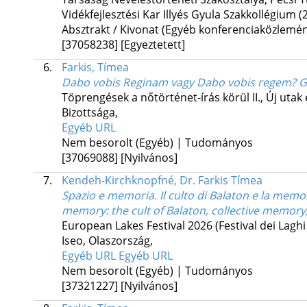
Vidékfejlesztési Kar Illyés Gyula Szakkollégium
(
Absztrakt / Kivonat (Egyéb konferenciaközlem
[37058238]
[Egyeztetett]
6.
Farkis, Tímea
Dabo vobis Reginam vagy Dabo vobis regem? Gre
Töprengések a nőtörténet-írás körül II.
,
Új utak
Bizottsága
,
Egyéb URL
Nem besorolt (Egyéb) | Tudományos
[37069088]
[Nyilvános]
7.
Kendeh-Kirchknopfné, Dr. Farkis Tímea
Spazio e memoria. Il culto di Balaton e la memori
memory: the cult of Balaton, collective memory
European Lakes Festival 2026 (Festival dei Lagh
Iseo, Olaszország
,
Egyéb URL
Egyéb URL
Nem besorolt (Egyéb) | Tudományos
[37321227]
[Nyilvános]