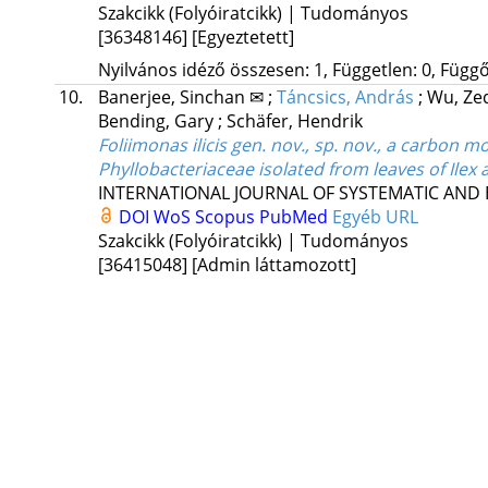
Szakcikk (Folyóiratcikk) | Tudományos
[36348146]
[Egyeztetett]
Nyilvános idéző összesen: 1, Független: 0, Függő:
10.
Banerjee, Sinchan ✉
;
Táncsics, András
;
Wu, Ze
Bending, Gary
;
Schäfer, Hendrik
Foliimonas ilicis gen. nov., sp. nov., a carbon 
Phyllobacteriaceae isolated from leaves of Ilex 
INTERNATIONAL JOURNAL OF SYSTEMATIC AND
DOI
WoS
Scopus
PubMed
Egyéb URL
Szakcikk (Folyóiratcikk) | Tudományos
[36415048]
[Admin láttamozott]