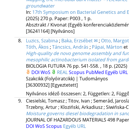
groundwater
In:
17th Symposium on Bacterial Genetics and Ec
(2025)
270 p.
Paper: P003 , 1 p.
Absztrakt / Kivonat (Egyéb konferenciaközlem
[36241164]
[Nyilvános]
8.
Luzics, Szabina
;
Baka, Erzsébet ✉
;
Otto, Margot
Tóth, Ákos
;
Táncsics, András
;
Pápai, Márton
et 
High-quality de novo genome assembly and fun
mesophilic actinobacterium isolated from garde
BIOLOGIA FUTURA
76
pp. 541-558. , 18 p.
(2025)
DOI
WoS
REAL
Scopus
PubMed
Egyéb URL
Szakcikk (Folyóiratcikk) | Tudományos
[36300932]
[Egyeztetett]
Nyilvános idéző összesen: 2, Független: 2, Függő:
9.
Ciesielski, Tomasz
;
Titov, Ivan
;
Semerád, Jarosl
Trzebny, Artur
;
Kloziński, Arkadiusz
;
Siwińska-C
Moisture governs diesel biodegradation in sand 
JOURNAL OF HAZARDOUS MATERIALS
498
Paper
DOI
WoS
Scopus
Egyéb URL