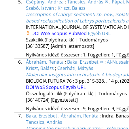
5.
Csépányi, Andrea
;
Táncsics, András ✉
;
Pápai, 
Szabó, István
;
Kriszt, Balázs
Description of Labrys sedimenti sp. nov., isol
based reclassification of Labrys portucalensis 
INTERNATIONAL JOURNAL OF SYSTEMATIC AND
DOI
WoS
Scopus
PubMed
Egyéb URL
Szakcikk (Folyóiratcikk) | Tudományos
[36133587]
[Admin láttamozott]
Nyilvános idéző összesen: 1, Független: 1, Függő:
6.
Ábrahám, Renáta
;
Baka, Erzsébet ✉
;
Al-Nussa
Kriszt, Balázs
;
Cserháti, Mátyás
Molecular insights into ochratoxin A biodegrad
BIOLOGIA FUTURA
76
:
3
pp. 315-328. , 14 p.
(202
DOI
WoS
Scopus
Egyéb URL
Összefoglaló cikk (Folyóiratcikk) | Tudományos
[36146724]
[Egyeztetett]
Nyilvános idéző összesen: 9, Független: 9, Függő:
7.
Baka, Erzsébet
;
Ábrahám, Renáta
;
Indra, Bana
Táncsics, András
Mapping the microbial dark matter – relevance