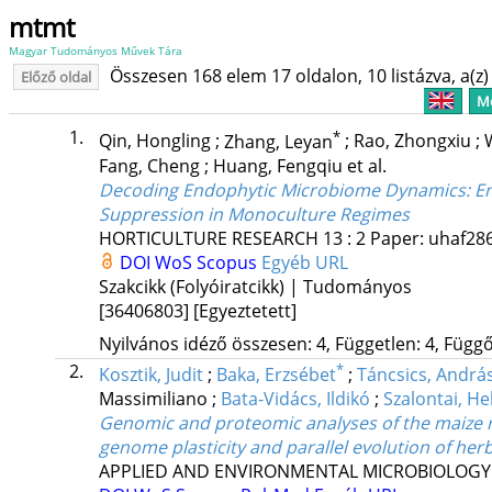
mtmt
Magyar Tudományos Művek Tára
Összesen 168 elem 17 oldalon, 10 listázva, a(z) 
Előző oldal
Me
1.
*
Qin, Hongling
;
Zhang, Leyan
;
Rao, Zhongxiu
;
Fang, Cheng
;
Huang, Fengqiu
et al.
Decoding Endophytic Microbiome Dynamics: Eng
Suppression in Monoculture Regimes
HORTICULTURE RESEARCH
13
:
2
Paper: uhaf286
DOI
WoS
Scopus
Egyéb URL
Szakcikk (Folyóiratcikk) | Tudományos
[36406803]
[Egyeztetett]
Nyilvános idéző összesen: 4, Független: 4, Függő:
2.
*
Kosztik, Judit
;
Baka, Erzsébet
;
Táncsics, Andrá
Massimiliano
;
Bata-Vidács, Ildikó
;
Szalontai, He
Genomic and proteomic analyses of the maize r
genome plasticity and parallel evolution of her
APPLIED AND ENVIRONMENTAL MICROBIOLOGY