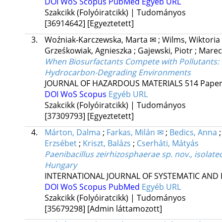
DOI
WoS
Scopus
PubMed
Egyéb URL
Szakcikk (Folyóiratcikk) | Tudományos
[36914642]
[Egyeztetett]
3.
Woźniak-Karczewska, Marta ✉
;
Wilms, Wiktoria
Grześkowiak, Agnieszka
;
Gajewski, Piotr
;
Marec
When Biosurfactants Compete with Pollutants
Hydrocarbon-Degrading Environments
JOURNAL OF HAZARDOUS MATERIALS
514
Paper
DOI
WoS
Scopus
Egyéb URL
Szakcikk (Folyóiratcikk) | Tudományos
[37309793]
[Egyeztetett]
4.
Márton, Dalma
;
Farkas, Milán ✉
;
Bedics, Anna
Erzsébet
;
Kriszt, Balázs
;
Cserháti, Mátyás
Paenibacillus zeirhizosphaerae sp. nov., isolate
Hungary
INTERNATIONAL JOURNAL OF SYSTEMATIC AND
DOI
WoS
Scopus
PubMed
Egyéb URL
Szakcikk (Folyóiratcikk) | Tudományos
[35679298]
[Admin láttamozott]