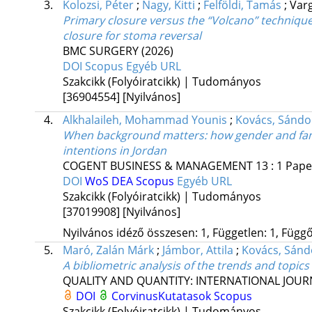
3.
Kolozsi, Péter
;
Nagy, Kitti
;
Felföldi, Tamás
;
Varg
Primary closure versus the “Volcano” technique
closure for stoma reversal
BMC SURGERY
(2026)
DOI
Scopus
Egyéb URL
Szakcikk (Folyóiratcikk) | Tudományos
[36904554]
[Nyilvános]
4.
Alkhalaileh, Mohammad Younis
;
Kovács, Sándo
When background matters: how gender and fami
intentions in Jordan
COGENT BUSINESS & MANAGEMENT
13
:
1
Pape
DOI
WoS
DEA
Scopus
Egyéb URL
Szakcikk (Folyóiratcikk) | Tudományos
[37019908]
[Nyilvános]
Nyilvános idéző összesen: 1, Független: 1, Függő:
5.
Maró, Zalán Márk
;
Jámbor, Attila
;
Kovács, Sánd
A bibliometric analysis of the trends and topic
QUALITY AND QUANTITY: INTERNATIONAL JO
DOI
CorvinusKutatasok
Scopus
Szakcikk (Folyóiratcikk) | Tudományos