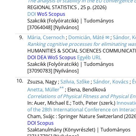
The analysis of stability in the EU convergence 
REGIONAL STATISTICS
, 25 p.
(2026)
DOI
WoS
Scopus
Szakcikk (Folyóiratcikk) | Tudományos
[37064048]
[Nyilvános]
9.
Mária, Csernoch
;
Domicián, Máté ✉
;
Sándor, K
Ranking cognitive processes for eliminating wa
HUMANITIES & SOCIAL SCIENCES COMMUNICAT
DOI
DEA
WoS
Scopus
Egyéb URL
Szakcikk (Folyóiratcikk) | Tudományos
[37090783]
[Nyilvános]
10.
Zsuzsa, Nagy
;
Szilvia, Szőke
;
Sándor, Kovács
;
É
**
Anetta, Müller
;
Elena, Bendíková
Correlations of Physical Fitness and Physical
In: Auer, Michael E.; Toth, Peter (szerk.)
Innovati
of the 28th International Conference on Interac
Cham, Svájc :
Springer Nature Switzerland
(2026
DOI
Scopus
Szaktanulmány (Könyvrészlet) | Tudományos