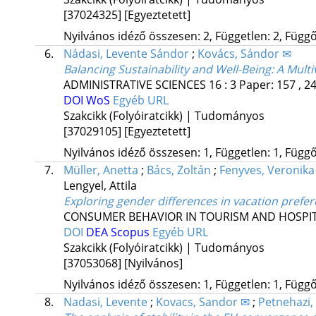
[37024325]
[Egyeztetett]
Nyilvános idéző összesen: 2, Független: 2, Függő:
6.
Nádasi, Levente Sándor
;
Kovács, Sándor ✉
Balancing Sustainability and Well-Being: A Mul
ADMINISTRATIVE SCIENCES
16
:
3
Paper: 157 , 2
DOI
WoS
Egyéb URL
Szakcikk (Folyóiratcikk) | Tudományos
[37029105]
[Egyeztetett]
Nyilvános idéző összesen: 1, Független: 1, Függő:
7.
Müller, Anetta
;
Bács, Zoltán
;
Fenyves, Veronika
Lengyel, Attila
Exploring gender differences in vacation prefe
CONSUMER BEHAVIOR IN TOURISM AND HOSPIT
DOI
DEA
Scopus
Egyéb URL
Szakcikk (Folyóiratcikk) | Tudományos
[37053068]
[Nyilvános]
Nyilvános idéző összesen: 1, Független: 1, Függő:
8.
Nadasi, Levente
;
Kovacs, Sandor ✉
;
Petnehazi,