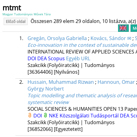
mtmt
Magyar Tudományos Művek Tára
Összesen 289 elem 29 oldalon, 10 listázva, a(z) 
Előző oldal
Me
1.
Gregán, Orsolya Gabriella
;
Kovács, Sándor ✉
;
S
Eco-innovation in the context of sustainable 
INTERNATIONAL REVIEW OF APPLIED SCIENCES
DOI
DEA
Scopus
Egyéb URL
Szakcikk (Folyóiratcikk) | Tudományos
[36364406]
[Nyilvános]
2.
Hussain, Muhammad Rizwan
;
Hannoun, Omar
György Norbert
Topic modelling and thematic analysis of resea
systematic review
SOCIAL SCIENCES & HUMANITIES OPEN
13
Paper
DOI
NKE Közszolgálati Tudásportál
DEA
Sc
Szakcikk (Folyóiratcikk) | Tudományos
[36852066]
[Egyeztetett]