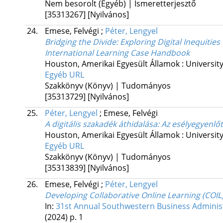
Nem besorolt (Egyéb) | Ismeretterjesztő
[35313267]
[Nyilvános]
24.
Emese, Felvégi
;
Péter, Lengyel
Bridging the Divide: Exploring Digital Inequities
International Learning Case Handbook
Houston, Amerikai Egyesült Államok :
Universit
Egyéb URL
Szakkönyv (Könyv) | Tudományos
[35313729]
[Nyilvános]
25.
Péter, Lengyel
;
Emese, Felvégi
A digitális szakadék áthidalása: Az esélyegyenl
Houston, Amerikai Egyesült Államok :
Universit
Egyéb URL
Szakkönyv (Könyv) | Tudományos
[35313839]
[Nyilvános]
26.
Emese, Felvégi
;
Péter, Lengyel
Developing Collaborative Online Learning (COI
In:
31st Annual Southwestern Business Adminis
(2024)
p. 1