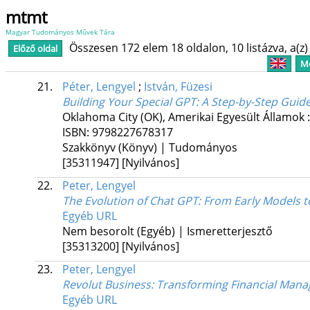
mtmt
Magyar Tudományos Művek Tára
Összesen 172 elem 18 oldalon, 10 listázva, a(z) 
Előző oldal
Me
21.
Péter, Lengyel
;
István, Füzesi
Building Your Special GPT: A Step-by-Step Guid
Oklahoma City (OK), Amerikai Egyesült Államok 
ISBN:
9798227678317
Szakkönyv (Könyv) | Tudományos
[35311947]
[Nyilvános]
22.
Peter, Lengyel
The Evolution of Chat GPT: From Early Models to
Egyéb URL
Nem besorolt (Egyéb) | Ismeretterjesztő
[35313200]
[Nyilvános]
23.
Peter, Lengyel
Revolut Business: Transforming Financial Man
Egyéb URL