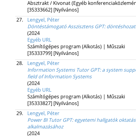
Absztrakt / Kivonat (Egyéb konferenciaközlem
[35333662]
[Nyilvános]
27.
Lengyel, Péter
Döntéstámogató Asszisztens GPT: döntéshozatal
(2024
Egyéb URL
Számítógépes program (Alkotás) | Műszaki
[35333799]
[Nyilvános]
28.
Lengyel, Péter
Information Systems Tutor GPT: a system suppo
field of Information Systems
(2024
Egyéb URL
Számítógépes program (Alkotás) | Műszaki
[35333827]
[Nyilvános]
29.
Lengyel, Péter
Power BI Tutor GPT: egyetemi hallgatók oktatás
alkalmazásához
(2024