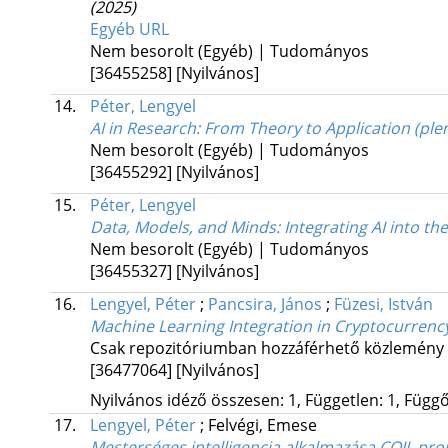
(2025)
Egyéb URL
Nem besorolt (Egyéb) | Tudományos
[36455258]
[Nyilvános]
14.
Péter, Lengyel
AI in Research: From Theory to Application (ple
Nem besorolt (Egyéb) | Tudományos
[36455292]
[Nyilvános]
15.
Péter, Lengyel
Data, Models, and Minds: Integrating AI into th
Nem besorolt (Egyéb) | Tudományos
[36455327]
[Nyilvános]
16.
Lengyel, Péter
;
Pancsira, János
;
Füzesi, István
Machine Learning Integration in Cryptocurrency
Csak repozitóriumban hozzáférhető közlemény
[36477064]
[Nyilvános]
Nyilvános idéző összesen: 1, Független: 1, Függő:
17.
Lengyel, Péter
;
Felvégi, Emese
Mesterséges intelligencia alkalmazása COIL pro