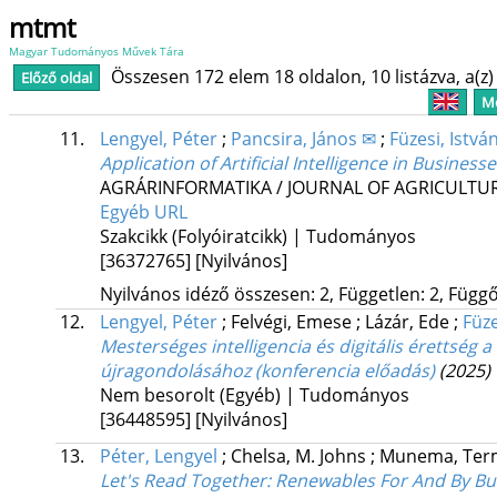
mtmt
Magyar Tudományos Művek Tára
Összesen 172 elem 18 oldalon, 10 listázva, a(z) 
Előző oldal
Me
11.
Lengyel, Péter
;
Pancsira, János ✉
;
Füzesi, Istvá
Application of Artificial Intelligence in Business
AGRÁRINFORMATIKA / JOURNAL OF AGRICULTU
Egyéb URL
Szakcikk (Folyóiratcikk) | Tudományos
[36372765]
[Nyilvános]
Nyilvános idéző összesen: 2, Független: 2, Függő:
12.
Lengyel, Péter
;
Felvégi, Emese
;
Lázár, Ede
;
Füze
Mesterséges intelligencia és digitális érettség
újragondolásához (konferencia előadás)
(2025)
Nem besorolt (Egyéb) | Tudományos
[36448595]
[Nyilvános]
13.
Péter, Lengyel
;
Chelsa, M. Johns
;
Munema, Ter
Let's Read Together: Renewables For And By B