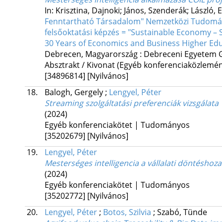
In: Krisztina, Dajnoki; János, Szenderák; László,
Fenntartható Társadalom" Nemzetközi Tudomány
felsőoktatási képzés = "Sustainable Economy – S
30 Years of Economics and Business Higher Educ
Debrecen, Magyarország :
Debreceni Egyetem 
Absztrakt / Kivonat (Egyéb konferenciaközlem
[34896814]
[Nyilvános]
18.
Balogh, Gergely
;
Lengyel, Péter
Streaming szolgáltatási preferenciák vizsgálata
(2024)
Egyéb konferenciakötet | Tudományos
[35202679]
[Nyilvános]
19.
Lengyel, Péter
Mesterséges intelligencia a vállalati döntéshoz
(2024)
Egyéb konferenciakötet | Tudományos
[35202772]
[Nyilvános]
20.
Lengyel, Péter
;
Botos, Szilvia
;
Szabó, Tünde