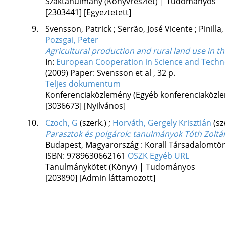
Szaktanulmány (Könyvrészlet) | Tudományos
[2303441]
[Egyeztetett]
9.
Svensson, Patrick
;
Serrão, José Vicente
;
Pinilla
Pozsgai, Peter
Agricultural production and rural land use in the
In:
European Cooperation in Science and Techn
(2009)
Paper: Svensson et al , 32 p.
Teljes dokumentum
Konferenciaközlemény (Egyéb konferenciaköz
[3036673]
[Nyilvános]
10.
Czoch, G
(szerk.)
;
Horváth, Gergely Krisztián
(sz
Parasztok és polgárok
: tanulmányok Tóth Zoltá
Budapest, Magyarország :
Korall Társadalomtör
ISBN:
9789630662161
OSZK
Egyéb URL
Tanulmánykötet (Könyv) | Tudományos
[203890]
[Admin láttamozott]