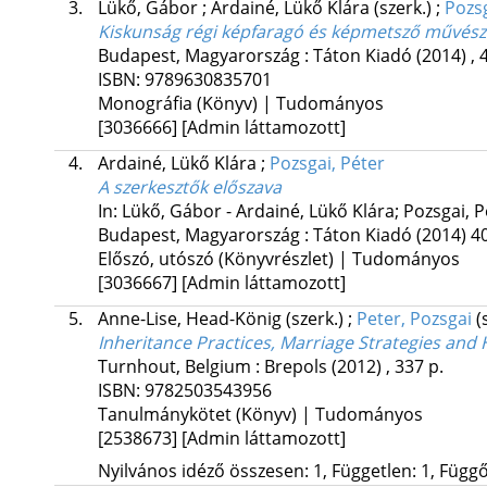
3.
Lükő, Gábor
;
Ardainé, Lükő Klára
(szerk.)
;
Pozsg
Kiskunság régi képfaragó és képmetsző művész
Budapest, Magyarország :
Táton Kiadó
(2014)
,
ISBN:
9789630835701
Monográfia (Könyv) | Tudományos
[3036666]
[Admin láttamozott]
4.
Ardainé, Lükő Klára
;
Pozsgai, Péter
A szerkesztők előszava
In: Lükő, Gábor - Ardainé, Lükő Klára; Pozsgai, P
Budapest, Magyarország :
Táton Kiadó
(2014)
40
Előszó, utószó (Könyvrészlet) | Tudományos
[3036667]
[Admin láttamozott]
5.
Anne-Lise, Head-König
(szerk.)
;
Peter, Pozsgai
(
Inheritance Practices, Marriage Strategies and
Turnhout, Belgium :
Brepols
(2012)
,
337 p.
ISBN:
9782503543956
Tanulmánykötet (Könyv) | Tudományos
[2538673]
[Admin láttamozott]
Nyilvános idéző összesen: 1, Független: 1, Függő: