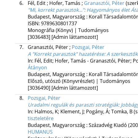
6.
Fél, Edit
;
Hofer, Tamás
;
Granasztói, Péter
(szer
"Mi, korrekt parasztok..."
: Hagyományos élet Át
Budapest, Magyarország :
Korall Társadalomtör
ISBN:
9789630801737
Monográfia (Könyv) | Tudományos
[3036483]
[Admin láttamozott]
7.
Granasztói, Péter
;
Pozsgai, Péter
A "Korrekt parasztok" hazatérése
: A szerkesztő
In: Fél, Edit; Hofer, Tamás - Granasztói, Péter; P
Átányon
Budapest, Magyarország :
Korall Társadalomtör
Előszó, utószó (Könyvrészlet) | Tudományos
[3036490]
[Admin láttamozott]
8.
Pozsgai, Péter
Uradalmi regulák és paraszti stratégiák
: Jobbág
In: Halmos, K; Klement, J; Pogány, Á; Tomka, B (s
tiszteletére
Budapest, Magyarország :
Századvég Kiadó
(200
HUMANUS