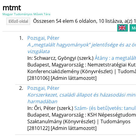
mtmt
Magyar Tudományos Művek Tára
Összesen 54 elem 6 oldalon, 10 listázva, a(z) 1
Előző oldal
Me
1.
Pozsgai, Péter
A „megtalált hagyományok” jelentősége és az ön
vizsgálata
In: Schwarcz, Gyöngyi (szerk.)
Átány : a megtalá
Budapest, Magyarország :
Nemzetstratégiai Kut
Konferenciaközlemény (Könyvrészlet) | Tudom
[2810106]
[Admin láttamozott]
2.
Pozsgai, Péter
Korszerkezet, családi állapot és házasodási mi
harmadában
In: Őri, Péter (szerk.)
Szám- (és betű)vetés: tanu
Budapest, Magyarország :
KSH Népességtudomán
Szaktanulmány (Könyvrészlet) | Tudományos
[2810122]
[Admin láttamozott]