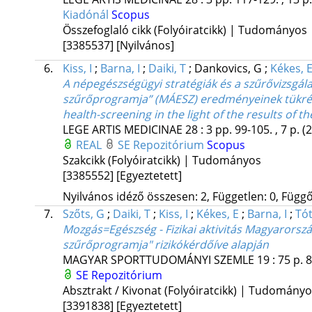
Kiadónál
Scopus
Összefoglaló cikk (Folyóiratcikk) | Tudományos
[3385537]
[Nyilvános]
6.
Kiss, I
;
Barna, I
;
Daiki, T
;
Dankovics, G
;
Kékes, 
A népegészségügyi stratégiák és a szűrővizsgá
szűrőprogramja” (MÁESZ) eredményeinek tükrében
health-screening in the light of the results o
LEGE ARTIS MEDICINAE
28
:
3
pp. 99-105. , 7 p.
(
REAL
SE Repozitórium
Scopus
Szakcikk (Folyóiratcikk) | Tudományos
[3385552]
[Egyeztetett]
Nyilvános idéző összesen: 2, Független: 0, Függő:
7.
Szőts, G
;
Daiki, T
;
Kiss, I
;
Kékes, E
;
Barna, I
;
Tó
Mozgás=Egészség - Fizikai aktivitás Magyarors
szűrőprogramja" rizikókérdőíve alapján
MAGYAR SPORTTUDOMÁNYI SZEMLE
19
:
75
p. 
SE Repozitórium
Absztrakt / Kivonat (Folyóiratcikk) | Tudomány
[3391838]
[Egyeztetett]