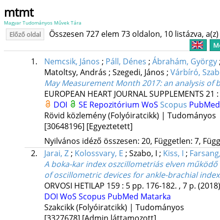
mtmt
Magyar Tudományos Művek Tára
Összesen 727 elem 73 oldalon, 10 listázva, a(z) 
Előző oldal
Me
1.
Nemcsik, János
;
Páll, Dénes
;
Ábrahám, György
Matoltsy, András
;
Szegedi, János
;
Várbíró, Szab
May Measurement Month 2017: an analysis of 
EUROPEAN HEART JOURNAL SUPPLEMENTS
21
DOI
SE Repozitórium
WoS
Scopus
PubMe
Rövid közlemény (Folyóiratcikk) | Tudományos
[30648196]
[Egyeztetett]
Nyilvános idéző összesen: 20, Független: 7, Függ
2.
Jarai, Z
;
Kolossvary, E
;
Szabo, I
;
Kiss, I
;
Farsang
A boka-kar index oszcillometriás elven működő 
of oscillometric devices for ankle-brachial inde
ORVOSI HETILAP
159
:
5
pp. 176-182. , 7 p.
(2018
DOI
WoS
Scopus
PubMed
Matarka
Szakcikk (Folyóiratcikk) | Tudományos
[3327678]
[Admin láttamozott]