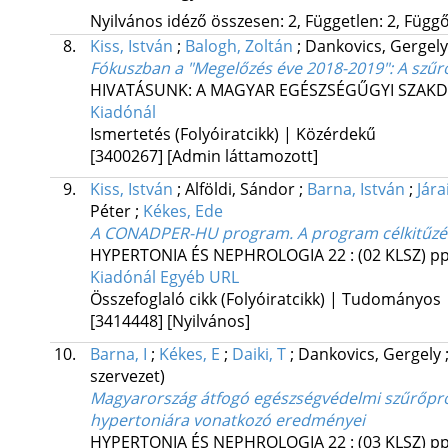
Nyilvános idéző összesen: 2, Független: 2, Függő:
8.
Kiss, István
;
Balogh, Zoltán
;
Dankovics, Gergely
Fókuszban a "Megelőzés éve 2018-2019"
: A szűr
HIVATÁSUNK: A MAGYAR EGÉSZSÉGŰGYI SZAKD
Kiadónál
Ismertetés (Folyóiratcikk) | Közérdekű
[3400267]
[Admin láttamozott]
9.
Kiss, István
;
Alföldi, Sándor
;
Barna, István
;
Jára
Péter
;
Kékes, Ede
A CONADPER-HU program. A program célkitűzés
HYPERTONIA ÉS NEPHROLOGIA
22
:
(02 KLSZ)
pp
Kiadónál
Egyéb URL
Összefoglaló cikk (Folyóiratcikk) | Tudományos
[3414448]
[Nyilvános]
10.
Barna, I
;
Kékes, E
;
Daiki, T
;
Dankovics, Gergely
szervezet)
Magyarország átfogó egészségvédelmi szűrőpro
hypertoniára vonatkozó eredményei
HYPERTONIA ÉS NEPHROLOGIA
22
:
(03 KLSZ)
pp