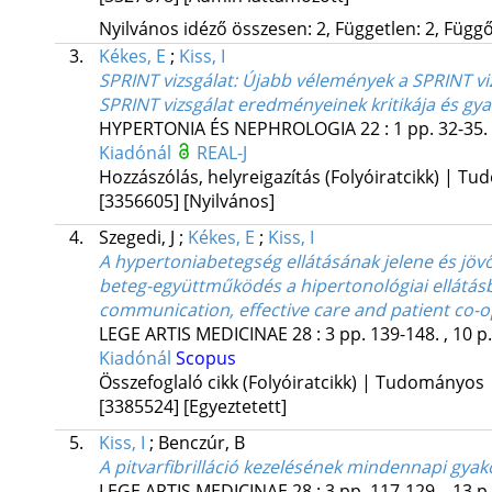
Nyilvános idéző összesen: 2, Független: 2, Függő:
3.
Kékes, E
;
Kiss, I
SPRINT vizsgálat
: Újabb vélemények a SPRINT viz
SPRINT vizsgálat eredményeinek kritikája és gya
HYPERTONIA ÉS NEPHROLOGIA
22
:
1
pp. 32-35. 
Kiadónál
REAL-J
Hozzászólás, helyreigazítás (Folyóiratcikk) | T
[3356605]
[Nyilvános]
4.
Szegedi, J
;
Kékes, E
;
Kiss, I
A hypertoniabetegség ellátásának jelene és jöv
beteg-együttműködés a hipertonológiai ellátásb
communication, effective care and patient co-o
LEGE ARTIS MEDICINAE
28
:
3
pp. 139-148. , 10 p
Kiadónál
Scopus
Összefoglaló cikk (Folyóiratcikk) | Tudományos
[3385524]
[Egyeztetett]
5.
Kiss, I
;
Benczúr, B
A pitvarfibrilláció kezelésének mindennapi gyakor
LEGE ARTIS MEDICINAE
28
:
3
pp. 117-129. , 13 p