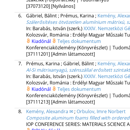
[37073120]
[Nyilvános]
6.
Gábriel, Bálint
;
Prémus, Karina
;
Kemény, Alexa
Szálerősítéses ötvözetlen alumínium mátrixú, s
In: Barabás, István (szerk.)
XXXIV. Nemzetközi Gé
Kolozsvár, Románia :
Erdélyi Magyar Műszaki T
Kiadónál
Teljes dokumentum
Konferenciaközlemény (Könyvrészlet) | Tudom
[37111201]
[Admin láttamozott]
7.
Prémus, Karina
;
Gábriel, Bálint
;
Kemény, Alexa
Al-Si mátrixanyagú, szénszállal erősített szinta
In: Barabás, István (szerk.)
XXXIV. Nemzetközi Gé
Kolozsvár, Románia :
Erdélyi Magyar Műszaki T
Kiadónál
Teljes dokumentum
Konferenciaközlemény (Könyvrészlet) | Tudom
[37111213]
[Admin láttamozott]
8.
Kemény, Alexandra ✉
;
Orbulov, Imre Norbert
Composite aluminum foams filled with ordered 
IOP CONFERENCE SERIES: MATERIALS SCIENCE