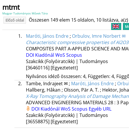
mtmt
Magyar Tudományos Művek Tára
Összesen 149 elem 15 oldalon, 10 listázva, a(z) 
Előző oldal
Me
1.
Maróti, János Endre
;
Orbulov, Imre Norbert ✉
Characteristic compressive properties of Al2O3
COMPOSITES PART A-APPLIED SCIENCE AND M
DOI
Kiadónál
WoS
Scopus
Szakcikk (Folyóiratcikk) | Tudományos
[36460116]
[Egyeztetett]
Nyilvános idéző összesen: 4, Független: 4, Függő:
2.
Tambe, Indrajeet ✉
;
Maróti, János Endre
;
Orbul
Hallberg, Håkan
;
Olsson, Pär A. T.
;
Hektor, Joh
X-Ray Tomography Analysis of Damage Mechani
ADVANCED ENGINEERING MATERIALS
28
:
3
Pap
DOI
Kiadónál
WoS
Scopus
Egyéb URL
Szakcikk (Folyóiratcikk) | Tudományos
[36558875]
[Egyeztetett]