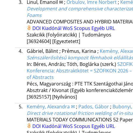
3.
Linul, Emanoil ✉
;
Orbulov, Imre Norbert
;
Kemén
Development and comprehensive characterizati
Foams
ADVANCED COMPOSITES AND HYBRID MATERIA
DOI
Kiadónál
WoS
Scopus
Egyéb URL
Szakcikk (Folyóiratcikk) | Tudományos
[36924604]
[Egyeztetett]
4.
Gábriel, Bálint
;
Prémus, Karina
;
Kemény, Alexa
Szénszálerősítésű kompozit fémhabok előállítás
In: Béres, András; Tóth, Boglárka (szerk.)
SZOFIKO
Konferencia: Absztraktkötet = SZOFIKON 2026 – 
of Abstracts
Pécs, Magyarország :
PTE TTK Szentágothai Ján
Absztrakt / Kivonat (Egyéb konferenciaközlem
[36925157]
[Nyilvános]
5.
Kemény, Alexandra ✉
;
Pados, Gábor
;
Bubonyi,
Direct drive rotational friction welding of in-s
MATERIALS TODAY COMMUNICATIONS
52
Paper
DOI
Kiadónál
WoS
Scopus
Egyéb URL
Szakcikk (Folyóiratcikk) | Tudományos