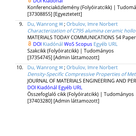
DOI
Kiadónál
Konferenciaközlemény (Folyóiratcikk) | Tudom
[37308855]
[Egyeztetett]
9.
Du, Wanrong ✉
;
Orbulov, Imre Norbert
Characterization of C795 alumina ceramic holl
MATERIALS TODAY COMMUNICATIONS
54
Paper
DOI
Kiadónál
WoS
Scopus
Egyéb URL
Szakcikk (Folyóiratcikk) | Tudományos
[37354745]
[Admin láttamozott]
10.
Du, Wanrong ✉
;
Orbulov, Imre Norbert
Density-Specific Compressive Properties of Met
JOURNAL OF MATERIALS ENGINEERING AND P
DOI
Kiadónál
Egyéb URL
Összefoglaló cikk (Folyóiratcikk) | Tudományos
[37403280]
[Admin láttamozott]