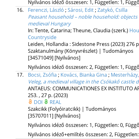
Nyilvános idéző összesen: 1, Független: 1, Függő:
16.
Ferenczi, László
;
Sárosi, Edit
;
Zatykó, Csilla
Peasant household – noble household: objects 
medieval Hungary
In: Tente, Catarina; Theune, Claudia (szerk.)
Hou
Countryside
Leiden, Hollandia :
Sidestone Press
(2023)
276 p
Szaktanulmány (Könyvrészlet) | Tudományos
[34571049]
[Nyilvános]
Nyilvános idéző összesen: 2, Független: 1, Függő:
17.
Bocsi, Zsófia
;
Kovács, Bianka Gina
;
Mesterházy
Veleg, a medieval village in the Csókakő castle
ANTAEUS: COMMUNICATIONES EX INSTITUTO 
253. , 27 p.
(2023)
DOI
REAL
Szakcikk (Folyóiratcikk) | Tudományos
[35707011]
[Nyilvános]
Nyilvános idéző összesen: 1, Független: 0, Függő:
Nyilvános idéző+említés összesen: 2, Független: 