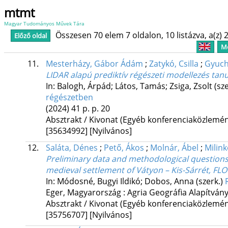
mtmt
Magyar Tudományos Művek Tára
Összesen 70 elem 7 oldalon, 10 listázva, a(z) 2
Előző oldal
Me
11.
Mesterházy, Gábor Ádám
;
Zatykó, Csilla
;
Gyucha
LIDAR alapú prediktív régészeti modellezés ta
In: Balogh, Árpád; Látos, Tamás; Zsiga, Zsolt (sz
régészetben
(2024)
41 p.
p. 20
Absztrakt / Kivonat (Egyéb konferenciaközlem
[35634992]
[Nyilvános]
12.
Saláta, Dénes
;
Pető, Ákos
;
Molnár, Ábel
;
Milink
Preliminary data and methodological questions 
medieval settlement of Vátyon – Kis-Sárrét, FLO
In: Módosné, Bugyi Ildikó; Dobos, Anna (szerk.)
Eger, Magyarország :
Agria Geográfia Alapítván
Absztrakt / Kivonat (Egyéb konferenciaközlem
[35756707]
[Nyilvános]