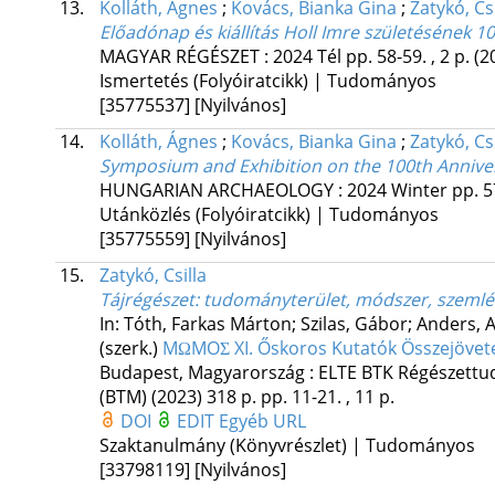
13.
Kolláth, Ágnes
;
Kovács, Bianka Gina
;
Zatykó, Csi
Előadónap és kiállítás Holl Imre születésének 1
MAGYAR RÉGÉSZET
:
2024 Tél
pp. 58-59. , 2 p.
(2
Ismertetés (Folyóiratcikk) | Tudományos
[35775537]
[Nyilvános]
14.
Kolláth, Ágnes
;
Kovács, Bianka Gina
;
Zatykó, Csi
Symposium and Exhibition on the 100th Annivers
HUNGARIAN ARCHAEOLOGY
:
2024 Winter
pp. 5
Utánközlés (Folyóiratcikk) | Tudományos
[35775559]
[Nyilvános]
15.
Zatykó, Csilla
Tájrégészet: tudományterület, módszer, szemlél
In: Tóth, Farkas Márton; Szilas, Gábor; Anders, A
(szerk.)
MΩMOΣ XI. Őskoros Kutatók Összejövete
Budapest, Magyarország :
ELTE BTK Régészettu
(BTM)
(2023)
318 p.
pp. 11-21. , 11 p.
DOI
EDIT
Egyéb URL
Szaktanulmány (Könyvrészlet) | Tudományos
[33798119]
[Nyilvános]