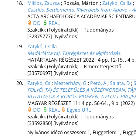
18.
Miklós, Zsuzsa
;
Rózsás, Márton
;
Zatykó, Csilla
;
Castles, Settlements, Riverbeds from Above – A
ACTA ARCHAEOLOGICA ACADEMIAE SCIENTIAR
DOI
REAL
Szakcikk (Folyóiratcikk) | Tudományos
[32875777]
[Nyilvános]
19.
Zatykó, Csilla
Madárlátta táj. Tájrégészet és légifotózás.
HATÁRTALAN RÉGÉSZET
2022
:
4
pp. 12-15. , 4 p
Szakcikk (Folyóiratcikk) | Ismeretterjesztő
[33570997]
[Nyilvános]
20.
Zatykó, Cs
;
Mesterházy, G
;
Pető, Á
;
Saláta, D
;
S
FOLYÓ, TÁJ ÉS TELEPÜLÉS A KÖZÉPKORBAN: TÁ
KUTATÁSOK A KÖRÖS-VIDÉKEN. A FLOTT-PROJE
MAGYAR RÉGÉSZET
11
:
4
pp. 56-64. , 9 p.
(2022)
DOI
REAL
Egyéb URL
Szakcikk (Folyóiratcikk) | Tudományos
[33592850]
[Nyilvános]
Nyilvános idéző összesen: 1, Független: 1, Függő: