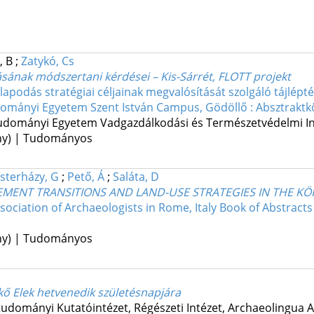
, B
;
Zatykó, Cs
ásának módszertani kérdései – Kis-Sárrét, FLOTT projekt
lapodás stratégiai céljainak megvalósítását szolgáló tájlépt
dományi Egyetem Szent István Campus, Gödöllő : Absztraktk
tudományi Egyetem Vadgazdálkodási és Természetvédelmi In
ény) | Tudományos
sterházy, G
;
Pető, Á
;
Saláta, D
LEMENT TRANSITIONS AND LAND-USE STRATEGIES IN THE K
ociation of Archaeologists in Rome, Italy Book of Abstracts
ény) | Tudományos
ő Elek hetvenedik születésnapjára
dományi Kutatóintézet, Régészeti Intézet
,
Archaeolingua A