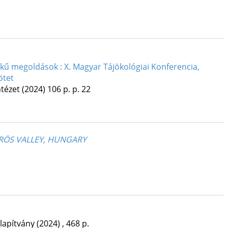
ékű megoldások : X. Magyar Tájökológiai Konferencia,
ötet
tézet
(2024)
106 p.
p. 22
ÖRÖS VALLEY, HUNGARY
lapítvány
(2024)
,
468 p.