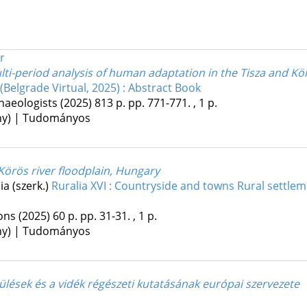
r
ulti-period analysis of human adaptation in the Tisza and Kö
Belgrade Virtual, 2025) : Abstract Book
haeologists
(2025)
813 p.
pp. 771-771. , 1 p.
ény) | Tudományos
e Körös river floodplain, Hungary
ia (szerk.)
Ruralia XVI : Countryside and towns Rural settlem
ions
(2025)
60 p.
pp. 31-31. , 1 p.
ény) | Tudományos
epülések és a vidék régészeti kutatásának európai szervezete