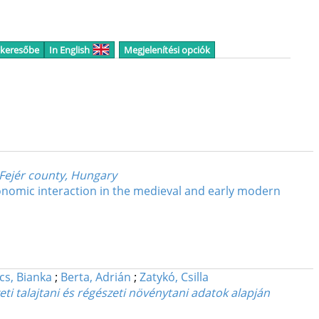
 keresőbe
In English
Megjelenítési opciók
 Fejér county, Hungary
onomic interaction in the medieval and early modern
cs, Bianka
;
Berta, Adrián
;
Zatykó, Csilla
i talajtani és régészeti növénytani adatok alapján