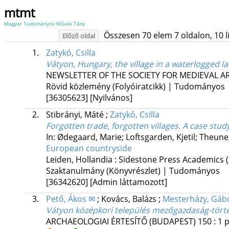
mtmt
Magyar Tudományos Művek Tára
Összesen 70 elem 7 oldalon, 10 lis
Előző oldal
1.
Zatykó, Csilla
Vátyon, Hungary, the village in a waterlogged 
NEWSLETTER OF THE SOCIETY FOR MEDIEVAL 
Rövid közlemény (Folyóiratcikk) | Tudományos
[36305623]
[Nyilvános]
2.
Stibrányi, Máté
;
Zatykó, Csilla
Forgotten trade, forgotten villages. A case st
In: Ødegaard, Marie; Loftsgarden, Kjetil; Theune,
European countryside
Leiden, Hollandia :
Sidestone Press Academics
Szaktanulmány (Könyvrészlet) | Tudományos
[36342620]
[Admin láttamozott]
3.
Pető, Ákos ✉
;
Kovács, Balázs
;
Mesterházy, Gáb
Vátyon középkori település mezőgazdaság-történ
ARCHAEOLOGIAI ÉRTESÍTŐ (BUDAPEST)
150
:
1
p