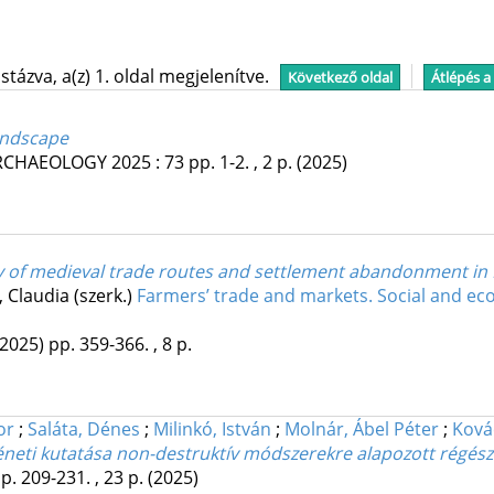
tázva, a(z) 1. oldal megjelenítve.
Következő oldal
Átlépés a
landscape
ARCHAEOLOGY
2025
:
73
pp. 1-2. , 2 p.
(2025)
udy of medieval trade routes and settlement abandonment in
 Claudia (szerk.)
Farmers’ trade and markets. Social and ec
(2025)
pp. 359-366. , 8 p.
or
;
Saláta, Dénes
;
Milinkó, István
;
Molnár, Ábel Péter
;
Ková
eti kutatása non-destruktív módszerekre alapozott régészet
p. 209-231. , 23 p.
(2025)