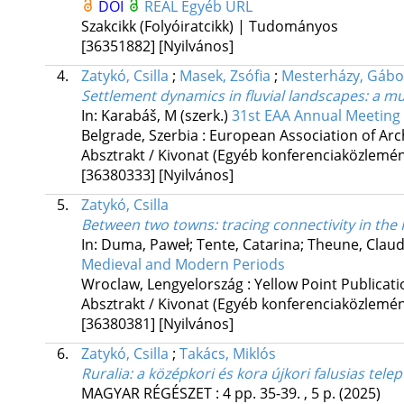
DOI
REAL
Egyéb URL
Szakcikk (Folyóiratcikk) | Tudományos
[36351882]
[Nyilvános]
4.
Zatykó, Csilla
;
Masek, Zsófia
;
Mesterházy, Gábo
Settlement dynamics in fluvial landscapes
: a m
In: Karabáš, M (szerk.)
31st EAA Annual Meeting (
Belgrade, Szerbia :
European Association of Arc
Absztrakt / Kivonat (Egyéb konferenciaközlem
[36380333]
[Nyilvános]
5.
Zatykó, Csilla
Between two towns
: tracing connectivity in th
In: Duma, Paweł; Tente, Catarina; Theune, Claud
Medieval and Modern Periods
Wroclaw, Lengyelország :
Yellow Point Publicat
Absztrakt / Kivonat (Egyéb konferenciaközlem
[36380381]
[Nyilvános]
6.
Zatykó, Csilla
;
Takács, Miklós
Ruralia: a középkori és kora újkori falusias tel
MAGYAR RÉGÉSZET
:
4
pp. 35-39. , 5 p.
(2025)