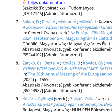
Teljes dokumentum
Szakcikk (Folyóiratcikk) | Tudományos
[37017146]
[Admin láttamozott]
7.
Saláta, D
;
Pető, Á
;
Molnár, Á
;
Milinkó, I
;
Kovács
A középkori Vátyon település tájrégészeti kutat
In: Centeri, Csaba (szerk.)
Az Európai Zöld Megál
2024. szeptember 5–6. Magyar Agrár- és Élettu
Gödöllő, Magyarország :
Magyar Agrár- és Élet
Absztrakt / Kivonat (Egyéb konferenciaközlem
[35244102]
[Admin láttamozott]
8.
Zatykó, Cs
;
Berta, A
;
Kovács, B
;
Kovács, Gy
;
Me
GOING WITH THE FLOW: SITE DYNAMICS, SETT
In:
The 30th Annual Meeting of the European Ass
(2024)
p. 1559
Absztrakt / Kivonat (Egyéb konferenciaközlem
[35244987]
[Admin láttamozott]
9.
Kovács, Gyöngyi
(szerk.)
;
Zatykó, Csilla
(szerk.)
A tudománynak gazdag ágai
: Tanulmányok Benk
Budapest, Magyarország :
HUN-REN Bölcsészettu