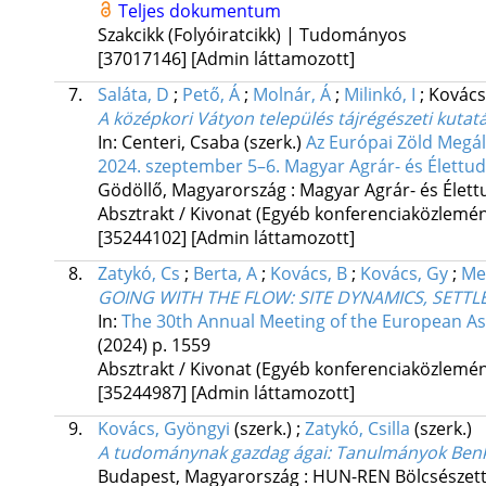
Teljes dokumentum
Szakcikk (Folyóiratcikk) | Tudományos
[37017146]
[Admin láttamozott]
7.
Saláta, D
;
Pető, Á
;
Molnár, Á
;
Milinkó, I
;
Kovács
A középkori Vátyon település tájrégészeti kutat
In: Centeri, Csaba (szerk.)
Az Európai Zöld Megál
2024. szeptember 5–6. Magyar Agrár- és Élettu
Gödöllő, Magyarország :
Magyar Agrár- és Élet
Absztrakt / Kivonat (Egyéb konferenciaközlem
[35244102]
[Admin láttamozott]
8.
Zatykó, Cs
;
Berta, A
;
Kovács, B
;
Kovács, Gy
;
Me
GOING WITH THE FLOW: SITE DYNAMICS, SETT
In:
The 30th Annual Meeting of the European Ass
(2024)
p. 1559
Absztrakt / Kivonat (Egyéb konferenciaközlem
[35244987]
[Admin láttamozott]
9.
Kovács, Gyöngyi
(szerk.)
;
Zatykó, Csilla
(szerk.)
A tudománynak gazdag ágai
: Tanulmányok Benk
Budapest, Magyarország :
HUN-REN Bölcsészettu