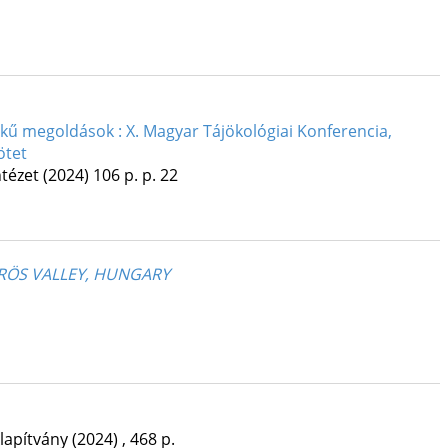
ékű megoldások : X. Magyar Tájökológiai Konferencia,
ötet
tézet
(2024)
106 p.
p. 22
ÖRÖS VALLEY, HUNGARY
lapítvány
(2024)
,
468 p.