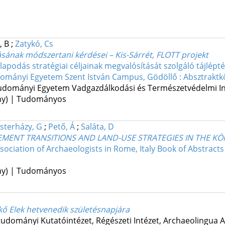
, B
;
Zatykó, Cs
ásának módszertani kérdései – Kis-Sárrét, FLOTT projekt
lapodás stratégiai céljainak megvalósítását szolgáló tájlépt
dományi Egyetem Szent István Campus, Gödöllő : Absztraktk
tudományi Egyetem Vadgazdálkodási és Természetvédelmi In
ény) | Tudományos
sterházy, G
;
Pető, Á
;
Saláta, D
LEMENT TRANSITIONS AND LAND-USE STRATEGIES IN THE K
ociation of Archaeologists in Rome, Italy Book of Abstracts
ény) | Tudományos
ő Elek hetvenedik születésnapjára
dományi Kutatóintézet, Régészeti Intézet
,
Archaeolingua A