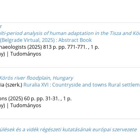
r
ulti-period analysis of human adaptation in the Tisza and Kö
Belgrade Virtual, 2025) : Abstract Book
haeologists
(2025)
813 p.
pp. 771-771. , 1 p.
ény) | Tudományos
e Körös river floodplain, Hungary
ia (szerk.)
Ruralia XVI : Countryside and towns Rural settlem
ions
(2025)
60 p.
pp. 31-31. , 1 p.
ény) | Tudományos
epülések és a vidék régészeti kutatásának európai szervezete