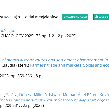
tázva, a(z) 1. oldal megjelenítve.
Következő oldal
Átlépés a
landscape
ARCHAEOLOGY
2025
:
73
pp. 1-2. , 2 p.
(2025)
udy of medieval trade routes and settlement abandonment in
 Claudia (szerk.)
Farmers’ trade and markets. Social and ec
(2025)
pp. 359-366. , 8 p.
or
;
Saláta, Dénes
;
Milinkó, István
;
Molnár, Ábel Péter
;
Ková
eti kutatása non-destruktív módszerekre alapozott régészet
p. 209-231. , 23 p.
(2025)