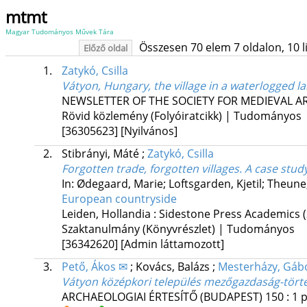
mtmt
Magyar Tudományos Művek Tára
Összesen 70 elem 7 oldalon, 10 lis
Előző oldal
1.
Zatykó, Csilla
Vátyon, Hungary, the village in a waterlogged 
NEWSLETTER OF THE SOCIETY FOR MEDIEVAL 
Rövid közlemény (Folyóiratcikk) | Tudományos
[36305623]
[Nyilvános]
2.
Stibrányi, Máté
;
Zatykó, Csilla
Forgotten trade, forgotten villages. A case st
In: Ødegaard, Marie; Loftsgarden, Kjetil; Theune,
European countryside
Leiden, Hollandia :
Sidestone Press Academics
Szaktanulmány (Könyvrészlet) | Tudományos
[36342620]
[Admin láttamozott]
3.
Pető, Ákos ✉
;
Kovács, Balázs
;
Mesterházy, Gáb
Vátyon középkori település mezőgazdaság-történ
ARCHAEOLOGIAI ÉRTESÍTŐ (BUDAPEST)
150
:
1
p