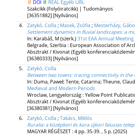
DOI
REAL
Egyéb URL
Szakcikk (Folyóiratcikk) | Tudományos
[36351882]
[Nyilvános]
4.
Zatykó, Csilla
;
Masek, Zsófia
;
Mesterházy, Gábo
Settlement dynamics in fluvial landscapes
: a m
In: Karabáš, M (szerk.)
31st EAA Annual Meeting (
Belgrade, Szerbia :
European Association of Arc
Absztrakt / Kivonat (Egyéb konferenciaközlem
[36380333]
[Nyilvános]
5.
Zatykó, Csilla
Between two towns
: tracing connectivity in th
In: Duma, Paweł; Tente, Catarina; Theune, Claud
Medieval and Modern Periods
Wroclaw, Lengyelország :
Yellow Point Publicat
Absztrakt / Kivonat (Egyéb konferenciaközlem
[36380381]
[Nyilvános]
6.
Zatykó, Csilla
;
Takács, Miklós
Ruralia: a középkori és kora újkori falusias tel
MAGYAR RÉGÉSZET
:
4
pp. 35-39. , 5 p.
(2025)