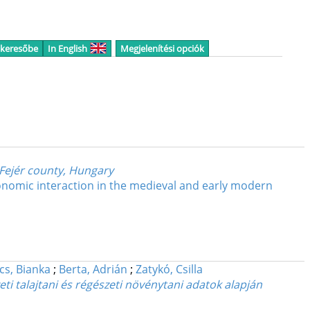
 keresőbe
In English
Megjelenítési opciók
 Fejér county, Hungary
onomic interaction in the medieval and early modern
cs, Bianka
;
Berta, Adrián
;
Zatykó, Csilla
i talajtani és régészeti növénytani adatok alapján