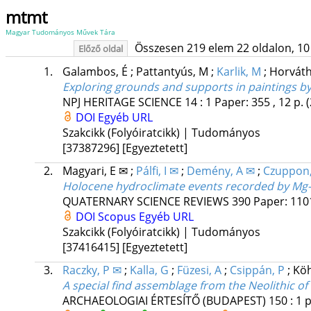
mtmt
Magyar Tudományos Művek Tára
Összesen 219 elem 22 oldalon, 10 li
Előző oldal
1.
Galambos, É
;
Pattantyús, M
;
Karlik, M
;
Horvát
Exploring grounds and supports in paintings by
NPJ HERITAGE SCIENCE
14
:
1
Paper: 355 , 12 p.
DOI
Egyéb URL
Szakcikk (Folyóiratcikk) | Tudományos
[37387296]
[Egyeztetett]
2.
Magyari, E ✉
;
Pálfi, I ✉
;
Demény, A ✉
;
Czuppon,
Holocene hydroclimate events recorded by Mg-c
QUATERNARY SCIENCE REVIEWS
390
Paper: 110
DOI
Scopus
Egyéb URL
Szakcikk (Folyóiratcikk) | Tudományos
[37416415]
[Egyeztetett]
3.
Raczky, P ✉
;
Kalla, G
;
Füzesi, A
;
Csippán, P
;
Köh
A special find assemblage from the Neolithic of
ARCHAEOLOGIAI ÉRTESÍTŐ (BUDAPEST)
150
:
1
p