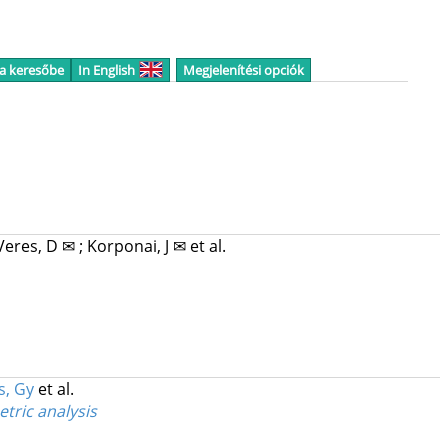
 a keresőbe
In English
Megjelenítési opciók
Veres, D ✉
;
Korponai, J ✉
et al.
s, Gy
et al.
tric analysis