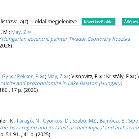
stázva, a(z) 1. oldal megjelenítve.
Következő oldal
Átlépés
h, M
;
May, Z ✉
 Hungarian eccentric painter Tivadar Csontváry Kosztka
(2026)
 Gy ✉
;
Pekker, P ✉
;
May, Z ✉
;
Visnovitz, F ✉
;
Kristály, F ✉
;
alcite and protodolomite in Lake Balaton (Hungary)
186 , 17 p.
(2026)
ler, K
;
Faragó, N
;
Györkös, D
;
Szabó, MZ
;
Bajnóczi, B
;
Sipo
 the Tisza region and its latest archaeological and archaeome
p. 51-91. , 41 p.
(2025)