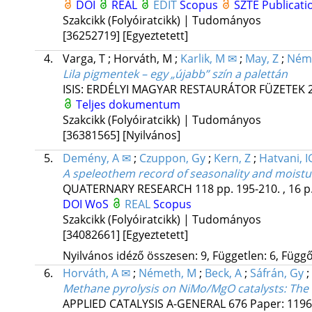
DOI
REAL
EDIT
Scopus
SZTE Publicati
Szakcikk (Folyóiratcikk) | Tudományos
[36252719]
[Egyeztetett]
4.
Varga, T
;
Horváth, M
;
Karlik, M ✉
;
May, Z
;
Néme
Lila pigmentek – egy „újabb” szín a palettán
ISIS: ERDÉLYI MAGYAR RESTAURÁTOR FÜZETEK
Teljes dokumentum
Szakcikk (Folyóiratcikk) | Tudományos
[36381565]
[Nyilvános]
5.
Demény, A ✉
;
Czuppon, Gy
;
Kern, Z
;
Hatvani, I
A speleothem record of seasonality and moistur
QUATERNARY RESEARCH
118
pp. 195-210. , 16 p
DOI
WoS
REAL
Scopus
Szakcikk (Folyóiratcikk) | Tudományos
[34082661]
[Egyeztetett]
Nyilvános idéző összesen: 9, Független: 6, Függő:
6.
Horváth, A ✉
;
Németh, M
;
Beck, A
;
Sáfrán, Gy
;
Methane pyrolysis on NiMo/MgO catalysts: The s
APPLIED CATALYSIS A-GENERAL
676
Paper: 1196