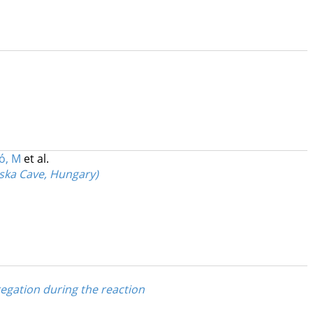
ó, M
et al.
cska Cave, Hungary)
egation during the reaction