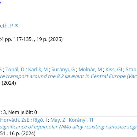
o
th, P ✉
24
pp. 117-135. , 19 p.
(2025)
G
;
Topál, D
;
Karlik, M
;
Surányi, G
;
Molnár, M
;
Kiss, GI
;
Szab
e transport around the 8.2 ka event in Central Europe (Va
.
(2024)
 3, Nem jelölt: 0
Horváth, ZsE
;
Rigó, I
;
May, Z
;
Korányi, TI
ignificance of equimolar NiMo alloy resisting nanosize segr
51 , 16 p.
(2024)