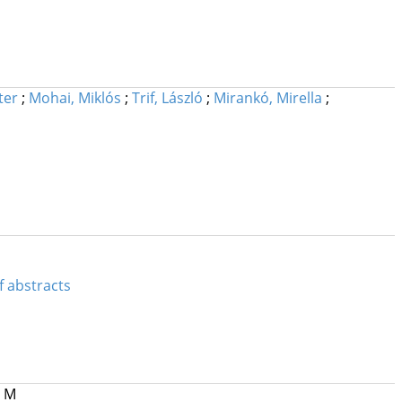
ter
;
Mohai, Miklós
;
Trif, László
;
Mirankó, Mirella
;
f abstracts
, M