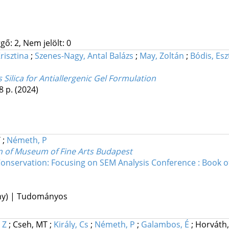
gő: 2, Nem jelölt: 0
risztina
;
Szenes-Nagy, Antal Balázs
;
May, Zoltán
;
Bódis, Esz
Silica for Antiallergenic Gel Formulation
8 p.
(2024)
T
;
Németh, P
on of Museum of Fine Arts Budapest
Conservation: Focusing on SEM Analysis Conference : Book o
ény) | Tudományos
 Z
;
Cseh, MT
;
Király, Cs
;
Németh, P
;
Galambos, É
;
Horváth