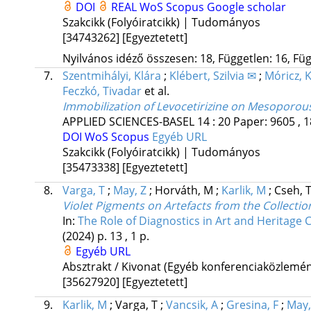
DOI
REAL
WoS
Scopus
Google scholar
Szakcikk (Folyóiratcikk) | Tudományos
[34743262]
[Egyeztetett]
Nyilvános idéző összesen: 18, Független: 16, Füg
7.
Szentmihályi, Klára
;
Klébert, Szilvia ✉
;
Móricz, K
Feczkó, Tivadar
et al.
Immobilization of Levocetirizine on Mesoporous 
APPLIED SCIENCES-BASEL
14
:
20
Paper: 9605 , 1
DOI
WoS
Scopus
Egyéb URL
Szakcikk (Folyóiratcikk) | Tudományos
[35473338]
[Egyeztetett]
8.
Varga, T
;
May, Z
;
Horváth, M
;
Karlik, M
;
Cseh, 
Violet Pigments on Artefacts from the Collecti
In:
The Role of Diagnostics in Art and Heritage 
(2024)
p. 13 , 1 p.
Egyéb URL
Absztrakt / Kivonat (Egyéb konferenciaközlem
[35627920]
[Egyeztetett]
9.
Karlik, M
;
Varga, T
;
Vancsik, A
;
Gresina, F
;
May,