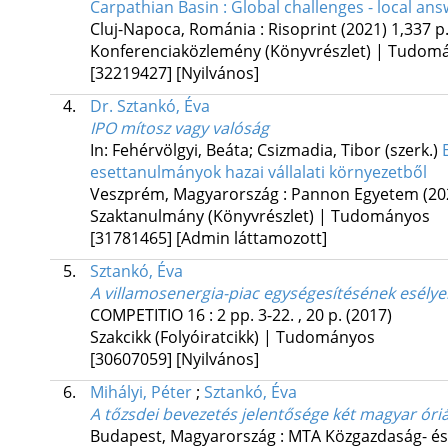
Carpathian Basin : Global challenges - local ans
Cluj-Napoca, Románia :
Risoprint
(2021)
1,337 p
Konferenciaközlemény (Könyvrészlet) | Tudom
[32219427]
[Nyilvános]
4.
Dr. Sztankó, Éva
IPO mítosz vagy valóság
In: Fehérvölgyi, Beáta; Csizmadia, Tibor (szerk.)
esettanulmányok hazai vállalati környezetből
Veszprém, Magyarország :
Pannon Egyetem
(20
Szaktanulmány (Könyvrészlet) | Tudományos
[31781465]
[Admin láttamozott]
5.
Sztankó, Éva
A villamosenergia-piac egységesítésének esélye
COMPETITIO
16
:
2
pp. 3-22. , 20 p.
(2017)
Szakcikk (Folyóiratcikk) | Tudományos
[30607059]
[Nyilvános]
6.
Mihályi, Péter
;
Sztankó, Éva
A tőzsdei bevezetés jelentősége két magyar óri
Budapest, Magyarország :
MTA Közgazdaság- és