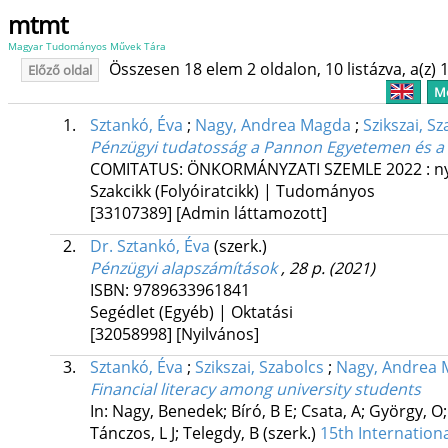
mtmt
Magyar Tudományos Művek Tára
Összesen 18 elem 2 oldalon, 10 listázva, a(z) 1
Előző oldal
Me
1.
Sztankó, Éva
;
Nagy, Andrea Magda
;
Szikszai, S
Pénzügyi tudatosság a Pannon Egyetemen és a 
COMITATUS: ÖNKORMÁNYZATI SZEMLE
2022
:
n
Szakcikk (Folyóiratcikk) | Tudományos
[33107389]
[Admin láttamozott]
2.
Dr. Sztankó, Éva
(szerk.)
Pénzügyi alapszámítások
, 28 p.
(2021)
ISBN:
9789633961841
Segédlet (Egyéb) | Oktatási
[32058998]
[Nyilvános]
3.
Sztankó, Éva
;
Szikszai, Szabolcs
;
Nagy, Andrea
Financial literacy among university students
In: Nagy, Benedek; Bíró, B E; Csata, A; György, O;
Tánczos, L J; Telegdy, B (szerk.)
15th Internation