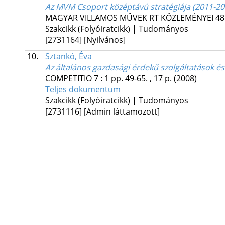
Az MVM Csoport középtávú stratégiája (2011-20
MAGYAR VILLAMOS MŰVEK RT KÖZLEMÉNYEI
48
Szakcikk (Folyóiratcikk) | Tudományos
[2731164]
[Nyilvános]
10.
Sztankó, Éva
Az általános gazdasági érdekű szolgáltatások é
COMPETITIO
7
:
1
pp. 49-65. , 17 p.
(2008)
Teljes dokumentum
Szakcikk (Folyóiratcikk) | Tudományos
[2731116]
[Admin láttamozott]