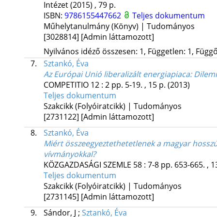
Intézet
(2015)
,
79 p.
ISBN:
9786155447662
Teljes dokumentum
Műhelytanulmány (Könyv) | Tudományos
[3028814]
[Admin láttamozott]
Nyilvános idéző összesen: 1, Független: 1, Függő:
7.
Sztankó, Éva
Az Európai Unió liberalizált energiapiaca
: Dile
COMPETITIO
12
:
2
pp. 5-19. , 15 p.
(2013)
Teljes dokumentum
Szakcikk (Folyóiratcikk) | Tudományos
[2731122]
[Admin láttamozott]
8.
Sztankó, Éva
Miért összeegyeztethetetlenek a magyar hosszú
vívmányokkal?
KÖZGAZDASÁGI SZEMLE
58
:
7-8
pp. 653-665. , 1
Teljes dokumentum
Szakcikk (Folyóiratcikk) | Tudományos
[2731145]
[Admin láttamozott]
9.
Sándor, J
;
Sztankó, Éva