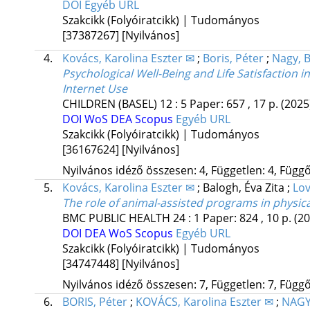
DOI
Egyéb URL
Szakcikk (Folyóiratcikk) | Tudományos
[37387267]
[Nyilvános]
4.
Kovács, Karolina Eszter ✉
;
Boris, Péter
;
Nagy, B
Psychological Well-Being and Life Satisfaction
Internet Use
CHILDREN (BASEL)
12
:
5
Paper: 657 , 17 p.
(2025
DOI
WoS
DEA
Scopus
Egyéb URL
Szakcikk (Folyóiratcikk) | Tudományos
[36167624]
[Nyilvános]
Nyilvános idéző összesen: 4, Független: 4, Függő:
5.
Kovács, Karolina Eszter ✉
;
Balogh, Éva Zita
;
Lov
The role of animal-assisted programs in physic
BMC PUBLIC HEALTH
24
:
1
Paper: 824 , 10 p.
(20
DOI
DEA
WoS
Scopus
Egyéb URL
Szakcikk (Folyóiratcikk) | Tudományos
[34747448]
[Nyilvános]
Nyilvános idéző összesen: 7, Független: 7, Függő:
6.
BORIS, Péter
;
KOVÁCS, Karolina Eszter ✉
;
NAGY,