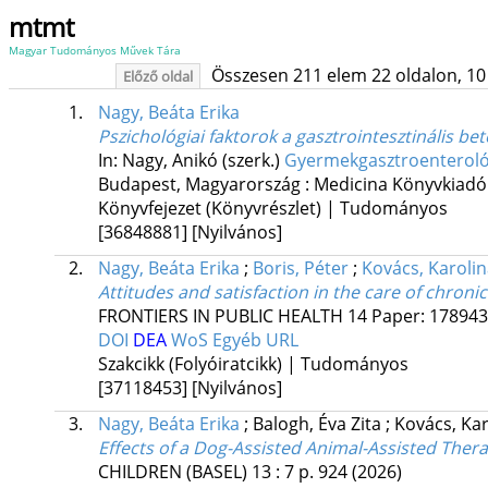
mtmt
Magyar Tudományos Művek Tára
Összesen 211 elem 22 oldalon, 10 li
Előző oldal
1.
Nagy, Beáta Erika
Pszichológiai faktorok a gasztrointesztinális be
In: Nagy, Anikó (szerk.)
Gyermekgasztroenteroló
Budapest, Magyarország :
Medicina Könyvkiadó 
Könyvfejezet (Könyvrészlet) | Tudományos
[36848881]
[Nyilvános]
2.
Nagy, Beáta Erika
;
Boris, Péter
;
Kovács, Karolin
Attitudes and satisfaction in the care of chroni
FRONTIERS IN PUBLIC HEALTH
14
Paper: 1789430
DOI
DEA
WoS
Egyéb URL
Szakcikk (Folyóiratcikk) | Tudományos
[37118453]
[Nyilvános]
3.
Nagy, Beáta Erika
;
Balogh, Éva Zita
;
Kovács, Kar
Effects of a Dog-Assisted Animal-Assisted The
CHILDREN (BASEL)
13
:
7
p. 924
(2026)