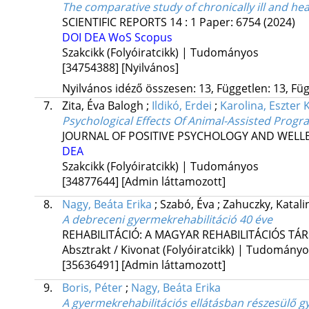
The comparative study of chronically ill and hea
SCIENTIFIC REPORTS
14
:
1
Paper: 6754
(2024)
DOI
DEA
WoS
Scopus
Szakcikk (Folyóiratcikk) | Tudományos
[34754388]
[Nyilvános]
Nyilvános idéző összesen: 13, Független: 13, Füg
7.
Zita, Éva Balogh
;
Ildikó, Erdei
;
Karolina, Eszter
Psychological Effects Of Animal-Assisted Prog
JOURNAL OF POSITIVE PSYCHOLOGY AND WELL
DEA
Szakcikk (Folyóiratcikk) | Tudományos
[34877644]
[Admin láttamozott]
8.
Nagy, Beáta Erika
;
Szabó, Éva
;
Zahuczky, Katali
A debreceni gyermekrehabilitáció 40 éve
REHABILITÁCIÓ: A MAGYAR REHABILITÁCIÓS TÁ
Absztrakt / Kivonat (Folyóiratcikk) | Tudomány
[35636491]
[Admin láttamozott]
9.
Boris, Péter
;
Nagy, Beáta Erika
A gyermekrehabilitációs ellátásban részesülő g