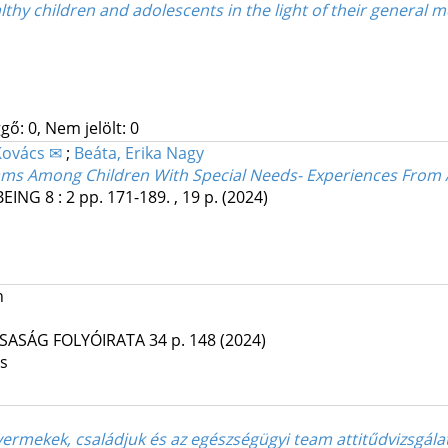
lthy children and adolescents in the light of their general m
gő: 0, Nem jelölt: 0
 Kovács ✉
;
Beáta, Erika Nagy
rams Among Children With Special Needs- Experiences From 
BEING
8
:
2
pp. 171-189. , 19 p.
(2024)
n
RSASÁG FOLYÓIRATA
34
p. 148
(2024)
os
yermekek, családjuk és az egészségügyi team attitűdvizsgál