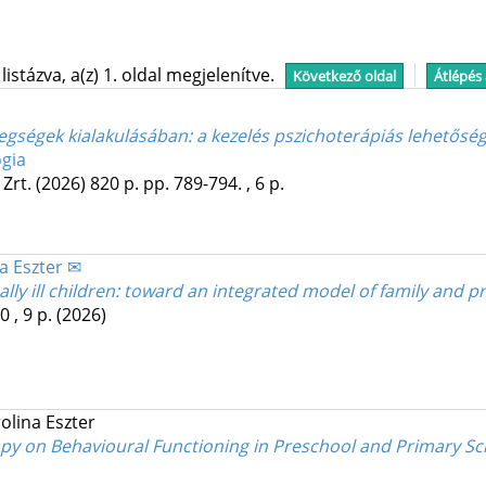
stázva, a(z) 1. oldal megjelenítve.
Következő oldal
Átlépés
tegségek kialakulásában: a kezelés pszichoterápiás lehetőség
gia
Zrt.
(2026)
820 p.
pp. 789-794. , 6 p.
a Eszter ✉
cally ill children: toward an integrated model of family and 
 , 9 p.
(2026)
olina Eszter
rapy on Behavioural Functioning in Preschool and Primary S