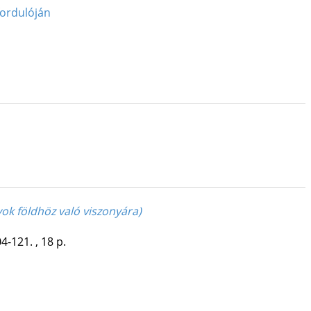
fordulóján
yok földhöz való viszonyára)
4-121. , 18 p.