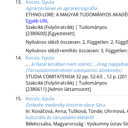
13.
Kocsis, Gyula
Agrártörténet és agráretnográfia
ETHNO-LORE: A MAGYAR TUDOMÁNYOS AKADÉM
Egyéb URL
Szakcikk (Folyóiratcikk) | Tudományos
[2380600]
[Egyeztetett]
Nyilvános idéző összesen: 2, Független: 2, Függő:
Nyilvános idéző+említés összesen: 3, Független: 
14.
Kocsis, Gyula
„…ki fiatal korában nem szerez, …öreg napjaiba
(Társadalomtörténeti szempontú áttekintés)
STUDIA COMITATENSIA
32
pp. 52-63. , 12 p.
(201
Szakcikk (Folyóiratcikk) | Tudományos
[2380611]
[Admin láttamozott]
15.
Kocsis, Gyula
Dolezíte medzniky historie obce Sára
In: Kováčová, Anna; Tušková, Tünde; Uhrinová, A
kulturális és társadalmi életéről
Békéscsaba, Magyarország :
Vyskumny ústav Sl