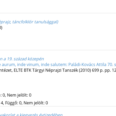
rajz, táncfolklór tanulsággal)
0)
n a 19. század közepén
e aurum, inde vinum, inde salutem: Paládi-Kovács Attila 70. 
ntézet
,
ELTE BTK Tárgyi Néprajzi Tanszék
(2010)
699 p.
pp. 12
 0, Nem jelölt: 0
4, Függő: 0, Nem jelölt: 0
akorlat a kiegyezés évtizedében.