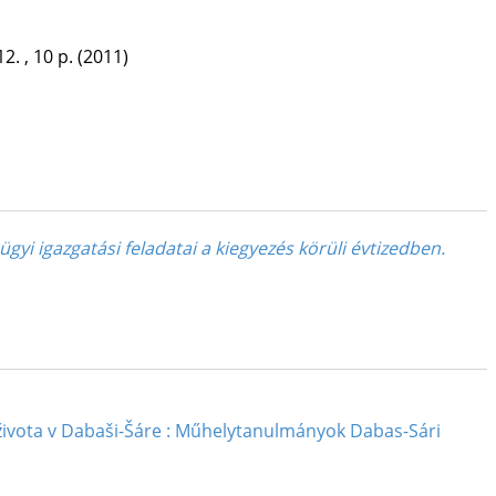
2. , 10 p.
(2011)
ügyi igazgatási feladatai a kiegyezés körüli évtizedben.
života v Dabaši-Šáre : Műhelytanulmányok Dabas-Sári