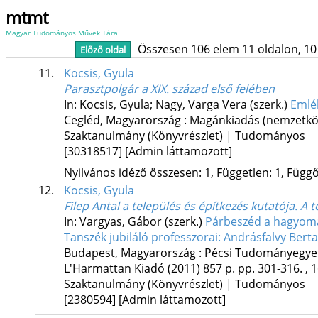
mtmt
Magyar Tudományos Művek Tára
Összesen 106 elem 11 oldalon, 10 li
Előző oldal
11.
Kocsis, Gyula
Parasztpolgár a XIX. század első felében
In: Kocsis, Gyula; Nagy, Varga Vera (szerk.)
Emlék
Cegléd, Magyarország :
Magánkiadás (nemzetkö
Szaktanulmány (Könyvrészlet) | Tudományos
[30318517]
[Admin láttamozott]
Nyilvános idéző összesen: 1, Független: 1, Függő:
12.
Kocsis, Gyula
Filep Antal a település és építkezés kutatója. A
In: Vargyas, Gábor (szerk.)
Párbeszéd a hagyomán
Tanszék jubiláló professzorai: Andrásfalvy Bertal
Budapest, Magyarország :
Pécsi Tudományegyet
L'Harmattan Kiadó
(2011)
857 p.
pp. 301-316. , 1
Szaktanulmány (Könyvrészlet) | Tudományos
[2380594]
[Admin láttamozott]