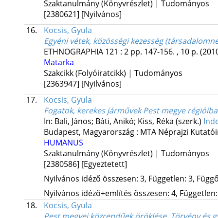
Szaktanulmány (Könyvrészlet) | Tudományos
[2380621]
[Nyilvános]
16.
Kocsis, Gyula
Egyéni vétek, közösségi kezesség (társadalomnép
ETHNOGRAPHIA
121
:
2
pp. 147-156. , 10 p.
(201
Matarka
Szakcikk (Folyóiratcikk) | Tudományos
[2363947]
[Nyilvános]
17.
Kocsis, Gyula
Fogatok, kerekes járművek Pest megye régióiba
In: Bali, János; Báti, Anikó; Kiss, Réka (szerk.)
Ind
Budapest, Magyarország :
MTA Néprajzi Kutatói
HUMANUS
Szaktanulmány (Könyvrészlet) | Tudományos
[2380586]
[Egyeztetett]
Nyilvános idéző összesen: 3, Független: 3, Függő:
Nyilvános idéző+említés összesen: 4, Független: 
18.
Kocsis, Gyula
Pest megyei közrendűek öröklése. Törvény és gy