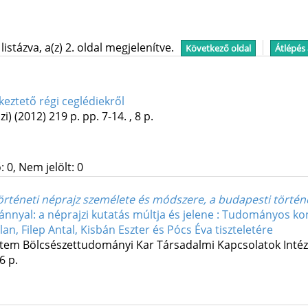
stázva, a(z) 2. oldal megjelenítve.
Következő oldal
Átlépés
eztető régi ceglédiekről
zi)
(2012)
219 p.
pp. 7-14. , 8 p.
 0, Nem jelölt: 0
 történeti néprajz személete és módszere, a budapesti történet
nyal: a néprajzi kutatás múltja és jelene : Tudományos kon
an, Filep Antal, Kisbán Eszter és Pócs Éva tiszteletére
em Bölcsészettudományi Kar Társadalmi Kapcsolatok Intéze
6 p.