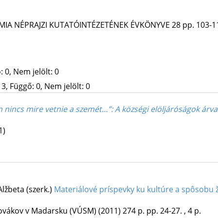
IA NÉPRAJZI KUTATÓINTÉZETÉNEK ÉVKÖNYVE
28
pp. 103-11
 0, Nem jelölt: 0
3, Függő: 0, Nem jelölt: 0
n nincs mire vetnie a szemét…”
: A községi elöljáróságok árva
1)
lžbeta (szerk.)
Materiálové príspevky ku kultúre a spôsobu 
ovákov v Madarsku (VÚSM)
(2011)
274 p.
pp. 24-27. , 4 p.