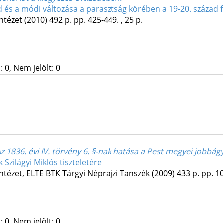
és a módi változása a parasztság körében a 19-20. század 
ntézet
(2010)
492 p.
pp. 425-449. , 25 p.
 0, Nem jelölt: 0
 1836. évi IV. törvény 6. §-nak hatása a Pest megyei jobbág
k Szilágyi Miklós tiszteletére
ntézet
,
ELTE BTK Tárgyi Néprajzi Tanszék
(2009)
433 p.
pp. 10
 0, Nem jelölt: 0