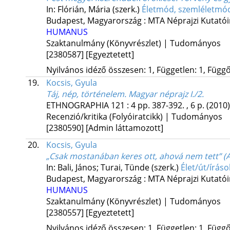
In: Flórián, Mária (szerk.)
Életmód, szemléletmód 
Budapest, Magyarország :
MTA Néprajzi Kutatói
HUMANUS
Szaktanulmány (Könyvrészlet) | Tudományos
[2380587]
[Egyeztetett]
Nyilvános idéző összesen: 1, Független: 1, Függő:
19.
Kocsis, Gyula
Táj, nép, történelem. Magyar néprajz I./2.
ETHNOGRAPHIA
121
:
4
pp. 387-392. , 6 p.
(2010)
Recenzió/kritika (Folyóiratcikk) | Tudományos
[2380590]
[Admin láttamozott]
20.
Kocsis, Gyula
„Csak mostanában keres ott, ahová nem tett” (Az
In: Bali, János; Turai, Tünde (szerk.)
Élet/út/íráso
Budapest, Magyarország :
MTA Néprajzi Kutatói
HUMANUS
Szaktanulmány (Könyvrészlet) | Tudományos
[2380557]
[Egyeztetett]
Nyilvános idéző összesen: 1, Független: 1, Függő: