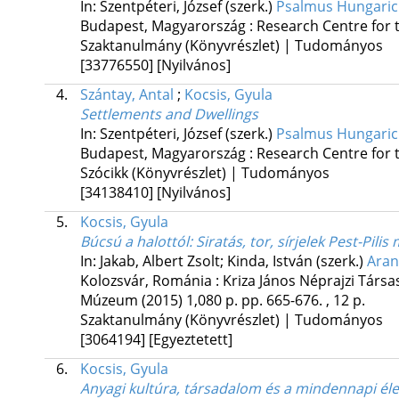
In: Szentpéteri, József (szerk.)
Psalmus Hungaricus
Budapest, Magyarország :
Research Centre for 
Szaktanulmány (Könyvrészlet) | Tudományos
[33776550]
[Nyilvános]
4.
Szántay, Antal
;
Kocsis, Gyula
Settlements and Dwellings
In: Szentpéteri, József (szerk.)
Psalmus Hungaricus
Budapest, Magyarország :
Research Centre for 
Szócikk (Könyvrészlet) | Tudományos
[34138410]
[Nyilvános]
5.
Kocsis, Gyula
Búcsú a halottól
: Siratás, tor, sírjelek Pest-Pi
In: Jakab, Albert Zsolt; Kinda, István (szerk.)
Aran
Kolozsvár, Románia :
Kriza János Néprajzi Társa
Múzeum
(2015)
1,080 p.
pp. 665-676. , 12 p.
Szaktanulmány (Könyvrészlet) | Tudományos
[3064194]
[Egyeztetett]
6.
Kocsis, Gyula
Anyagi kultúra, társadalom és a mindennapi élet