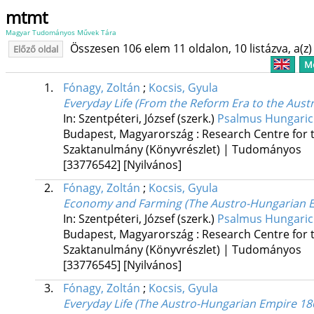
mtmt
Magyar Tudományos Művek Tára
Összesen 106 elem 11 oldalon, 10 listázva, a(z) 
Előző oldal
Me
1.
Fónagy, Zoltán
;
Kocsis, Gyula
Everyday Life (From the Reform Era to the Aus
In: Szentpéteri, József (szerk.)
Psalmus Hungaricus
Budapest, Magyarország :
Research Centre for 
Szaktanulmány (Könyvrészlet) | Tudományos
[33776542]
[Nyilvános]
2.
Fónagy, Zoltán
;
Kocsis, Gyula
Economy and Farming (The Austro-Hungarian E
In: Szentpéteri, József (szerk.)
Psalmus Hungaricus
Budapest, Magyarország :
Research Centre for 
Szaktanulmány (Könyvrészlet) | Tudományos
[33776545]
[Nyilvános]
3.
Fónagy, Zoltán
;
Kocsis, Gyula
Everyday Life (The Austro-Hungarian Empire 18