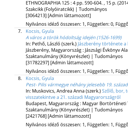
ETHNOGRAPHIA
125
:
4
pp. 590-604. , 15 p.
(201
Szakcikk (Folyóiratcikk) | Tudományos
[3064213]
[Admin láttamozott]
Nyilvános idéző összesen: 1, Független: 0, Függő:
7.
Kocsis, Gyula
A város a török hódoltság idején (1526-1699)
In: Pethő, László (szerk.)
Jászberény története a
Jászberény, Magyarország :
Jászsági Évkönyv Al
Szaktanulmány (Könyvrészlet) | Tudományos
[31782297]
[Admin láttamozott]
Nyilvános idéző összesen: 1, Független: 1, Függő:
8.
Kocsis, Gyula
Pest- Pilis vármegye néhány jelesebb 19. század
In: Muskovics, Andrea Anna (szerk.)
Szőlő, bor, 
visszatekintve a 21. századi Magyarországról
Budapest, Magyarország :
Magyar Bortörténeti
Szaktanulmány (Könyvrészlet) | Tudományos
[2421768]
[Admin láttamozott]
Nyilvános idéző összesen: 1, Független: 1, Függő: