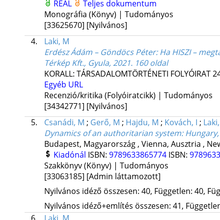
REAL
Teljes dokumentum
Monográfia (Könyv) | Tudományos
[33625670]
[Nyilvános]
4.
Laki, M
Erdész Ádám – Göndöcs Péter: Ha HISZI – megtal
Térkép Kft., Gyula, 2021. 160 oldal
KORALL: TÁRSADALOMTÖRTÉNETI FOLYÓIRAT
2
Egyéb URL
Recenzió/kritika (Folyóiratcikk) | Tudományos
[34342771]
[Nyilvános]
5.
Csanádi, M
;
Gerő, M
;
Hajdu, M
;
Kovách, I
;
Laki
Dynamics of an authoritarian system
: Hungary
Budapest, Magyarország ,
Vienna, Ausztria ,
New
Kiadónál
ISBN:
9789633865774
ISBN:
978963
Szakkönyv (Könyv) | Tudományos
[33063185]
[Admin láttamozott]
Nyilvános idéző összesen: 40, Független: 40, Füg
Nyilvános idéző+említés összesen: 41, Független:
6.
Laki, M