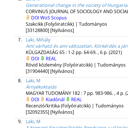
Generational change in the society of Hungari
CORVINUS JOURNAL OF SOCIOLOGY AND SOCIAL
DOI
WoS
Scopus
Szakcikk (Folyóiratcikk) | Tudományos
[33128800]
[Nyilvános]
7.
Laki, Mihály
Ami várható és ami változatlan. Körkérdés a já
KÜLGAZDASÁG
65
:
1-2
pp. 64-69. , 6 p.
(2021)
DOI
REAL
Rövid közlemény (Folyóiratcikk) | Tudományos
[31904440]
[Nyilvános]
8.
Laki, M
Árnyékoktatás
MAGYAR TUDOMÁNY
182
:
7
pp. 983-986. , 4 p.
(
DOI
Kiadónál
REAL
Recenzió/kritika (Folyóiratcikk) | Tudományos
[32092355]
[Nyilvános]
9.
Laki, M
A Nemzeti Együttműködés Rendszere a világjárv