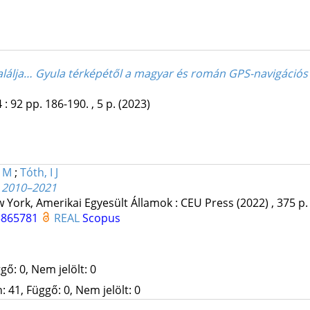
álja… Gyula térképétől a magyar és román GPS-navigációs a
4
:
92
pp. 186-190. , 5 p.
(2023)
, M
;
Tóth, I J
, 2010–2021
 York, Amerikai Egyesült Államok :
CEU Press
(2022)
,
375 p.
3865781
REAL
Scopus
gő: 0, Nem jelölt: 0
 41, Függő: 0, Nem jelölt: 0