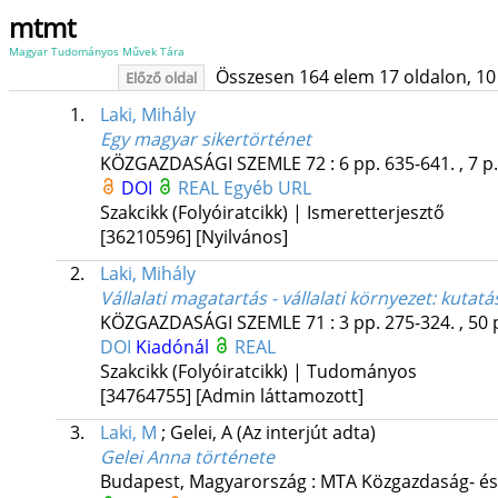
mtmt
Magyar Tudományos Művek Tára
Összesen 164 elem 17 oldalon, 10 li
Előző oldal
1.
Laki, Mihály
Egy magyar sikertörténet
KÖZGAZDASÁGI SZEMLE
72
:
6
pp. 635-641. , 7 p
DOI
REAL
Egyéb URL
Szakcikk (Folyóiratcikk) | Ismeretterjesztő
[36210596]
[Nyilvános]
2.
Laki, Mihály
Vállalati magatartás - vállalati környezet
: kutat
KÖZGAZDASÁGI SZEMLE
71
:
3
pp. 275-324. , 50 
DOI
Kiadónál
REAL
Szakcikk (Folyóiratcikk) | Tudományos
[34764755]
[Admin láttamozott]
3.
Laki, M
;
Gelei, A
(Az interjút adta)
Gelei Anna története
Budapest, Magyarország :
MTA Közgazdaság- és