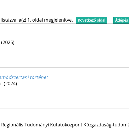
stázva, a(z) 1. oldal megjelenítve.
Következő oldal
Átlépés
.
(2025)
ásmódszertani történet
p.
(2024)
 Regionális Tudományi Kutatóközpont Közgazdaság-tudomán