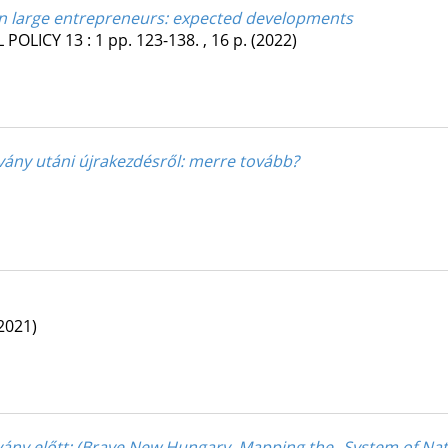
an large entrepreneurs: expected developments
 POLICY
13
:
1
pp. 123-138. , 16 p.
(2022)
rvány utáni újrakezdésről: merre tovább?
2021)
ány előtt
: (Brave New Hungary. Mapping the „System of Nat