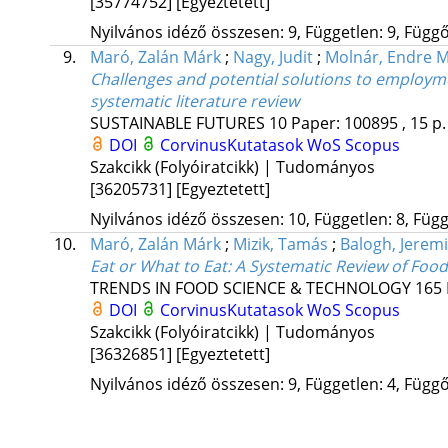
[35774752]
[Egyeztetett]
Nyilvános idéző összesen: 9, Független: 9, Függő:
9.
Maró, Zalán Márk
;
Nagy, Judit
;
Molnár, Endre M
Challenges and potential solutions to employme
systematic literature review
SUSTAINABLE FUTURES
10
Paper: 100895 , 15 p
DOI
CorvinusKutatasok
WoS
Scopus
Szakcikk (Folyóiratcikk) | Tudományos
[36205731]
[Egyeztetett]
Nyilvános idéző összesen: 10, Független: 8, Függő
10.
Maró, Zalán Márk
;
Mizik, Tamás
;
Balogh, Jerem
Eat or What to Eat
: A Systematic Review of Fo
TRENDS IN FOOD SCIENCE & TECHNOLOGY
165
DOI
CorvinusKutatasok
WoS
Scopus
Szakcikk (Folyóiratcikk) | Tudományos
[36326851]
[Egyeztetett]
Nyilvános idéző összesen: 9, Független: 4, Függő: