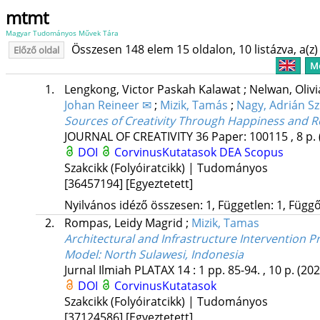
mtmt
Magyar Tudományos Művek Tára
Összesen 148 elem 15 oldalon, 10 listázva, a(z) 
Előző oldal
Me
1.
Lengkong, Victor Paskah Kalawat
;
Nelwan, Oliv
Johan Reineer ✉
;
Mizik, Tamás
;
Nagy, Adrián Sz
Sources of Creativity Through Happiness and Ro
JOURNAL OF CREATIVITY
36
Paper: 100115 , 8 p.
DOI
CorvinusKutatasok
DEA
Scopus
Szakcikk (Folyóiratcikk) | Tudományos
[36457194]
[Egyeztetett]
Nyilvános idéző összesen: 1, Független: 1, Függő:
2.
Rompas, Leidy Magrid
;
Mizik, Tamas
Architectural and Infrastructure Intervention 
Model
: North Sulawesi, Indonesia
Jurnal Ilmiah PLATAX
14
:
1
pp. 85-94. , 10 p.
(202
DOI
CorvinusKutatasok
Szakcikk (Folyóiratcikk) | Tudományos
[37124586]
[Egyeztetett]