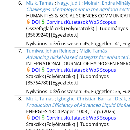
6.
Mizik, Tamás
;
Nagy, Judit
;
Molnár, Endre Mihál
Challenges of employment in the agrifood secto
HUMANITIES & SOCIAL SCIENCES COMMUNICAT
DOI
CorvinusKutatasok
WoS
Scopus
Összefoglaló cikk (Folyóiratcikk) | Tudományos
[35699240]
[Egyeztetett]
Nyilvános idéző összesen: 45, Független: 41, Füg
7.
Tumiwa, Johan Reineer
;
Mizik, Tamás
Advancing nickel-based catalysts for enhanced
INTERNATIONAL JOURNAL OF HYDROGEN ENER
DOI
CorvinusKutatasok
WoS
Scopus
Szakcikk (Folyóiratcikk) | Tudományos
[35764780]
[Egyeztetett]
Nyilvános idéző összesen: 35, Független: 35, Füg
8.
Mizik, Tamás
;
Igbeghe, Christian Barika
;
Deák, 
Production Efficiency of Advanced Liquid Biofue
ENERGIES
18
:
4
Paper: 1008 , 17 p.
(2025)
DOI
CorvinusKutatasok
WoS
Scopus
Szakcikk (Folyóiratcikk) | Tudományos