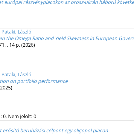
elet európai részvénypiacokon az orosz-ukrán háború követ
;
Pataki, László
tween the Omega Ratio and Yield Skewness in European Gov
1. , 14 p.
(2026)
;
Pataki, László
ation on portfolio performance
(2025)
 0, Nem jelölt: 0
 erősítő beruházási célpont egy oligopol piacon