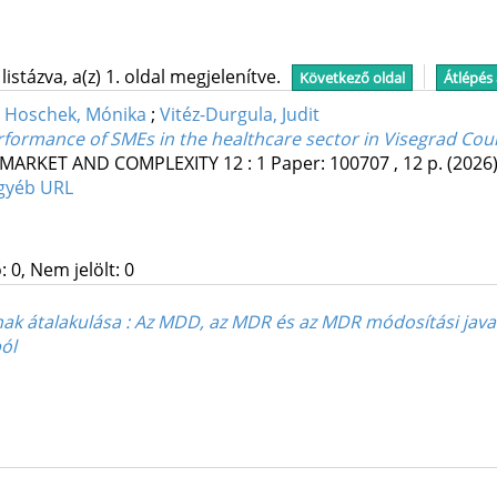
stázva, a(z) 1. oldal megjelenítve.
Következő oldal
Átlépés
;
Hoschek, Mónika
;
Vitéz-Durgula, Judit
performance of SMEs in the healthcare sector in Visegrad Cou
 MARKET AND COMPLEXITY
12
:
1
Paper: 100707 , 12 p.
(2026
gyéb URL
 0, Nem jelölt: 0
nak átalakulása : Az MDD, az MDR és az MDR módosítási java
ól