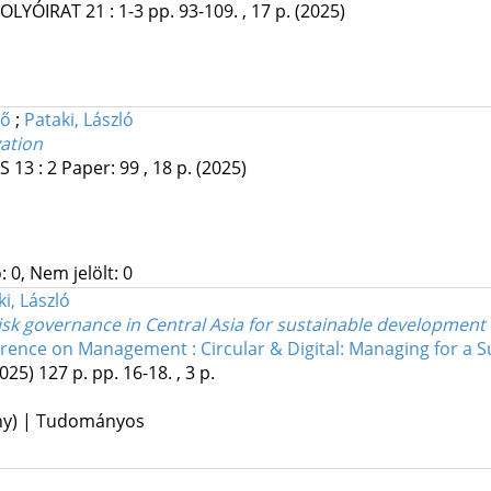
FOLYÓIRAT
21
:
1-3
pp. 93-109. , 17 p.
(2025)
gő
;
Pataki, László
ation
ES
13
:
2
Paper: 99 , 18 p.
(2025)
 0, Nem jelölt: 0
i, László
 risk governance in Central Asia for sustainable development
erence on Management : Circular & Digital: Managing for a S
2025)
127 p.
pp. 16-18. , 3 p.
ény) | Tudományos