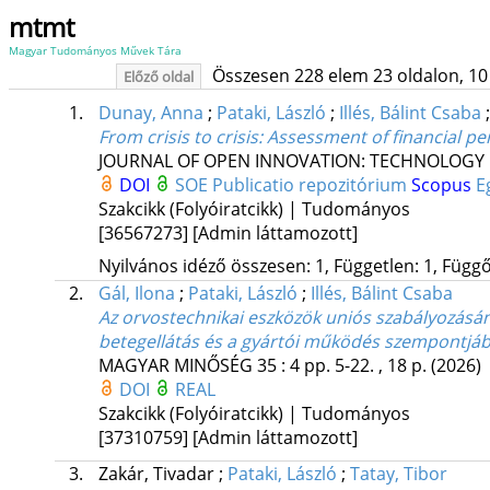
mtmt
Magyar Tudományos Művek Tára
Összesen 228 elem 23 oldalon, 10 li
Előző oldal
1.
Dunay, Anna
;
Pataki, László
;
Illés, Bálint Csaba
From crisis to crisis: Assessment of financial 
JOURNAL OF OPEN INNOVATION: TECHNOLOGY
DOI
SOE Publicatio repozitórium
Scopus
E
Szakcikk (Folyóiratcikk) | Tudományos
[36567273]
[Admin láttamozott]
Nyilvános idéző összesen: 1, Független: 1, Függő:
2.
Gál, Ilona
;
Pataki, László
;
Illés, Bálint Csaba
Az orvostechnikai eszközök uniós szabályozásá
betegellátás és a gyártói működés szempontjáb
MAGYAR MINŐSÉG
35
:
4
pp. 5-22. , 18 p.
(2026)
DOI
REAL
Szakcikk (Folyóiratcikk) | Tudományos
[37310759]
[Admin láttamozott]
3.
Zakár, Tivadar
;
Pataki, László
;
Tatay, Tibor