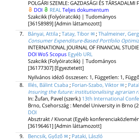
POLGÁRI SZEMLE: GAZDASÁGI ÉS TÁRSADALMI 
DOI
REAL
Teljes dokumentum
Szakcikk (Folyóiratcikk) | Tudományos
[36158989]
[Admin láttamozott]
7.
Bányai, Attila
;
Tatay, Tibor ✉
;
Thalmeiner, Ger
Consumer Expenditure-Based Portfolio Optimiz
INTERNATIONAL JOURNAL OF FINANCIAL STUDI
DOI
WoS
Scopus
Egyéb URL
Szakcikk (Folyóiratcikk) | Tudományos
[36177307]
[Egyeztetett]
Nyilvános idéző összesen: 1, Független: 1, Függő:
8.
Illés, Bálint Csaba
;
Forian-Szabo, Viktor ✉
;
Patak
Insuring the future: institutionalising agrarian
In: Žufan, Pavel (szerk.)
13th International Conf
Brno, Csehország :
Mendel University in Brno
(
DOI
Absztrakt / Kivonat (Egyéb konferenciaközlem
[36196461]
[Admin láttamozott]
9.
Bencsik, Győző ✉
;
Pataki, László