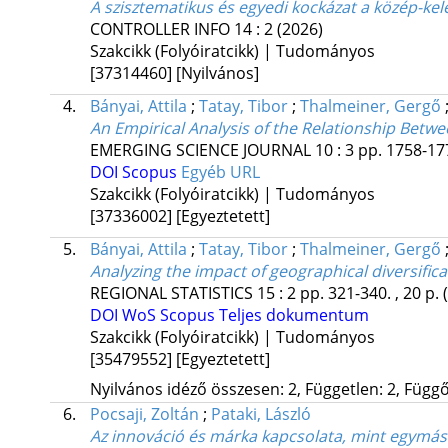
A szisztematikus és egyedi kockázat a közép-k
CONTROLLER INFO
14
:
2
(2026)
Szakcikk (Folyóiratcikk) | Tudományos
[37314460]
[Nyilvános]
4.
Bányai, Attila
;
Tatay, Tibor
;
Thalmeiner, Gergő
An Empirical Analysis of the Relationship Be
EMERGING SCIENCE JOURNAL
10
:
3
pp. 1758-177
DOI
Scopus
Egyéb URL
Szakcikk (Folyóiratcikk) | Tudományos
[37336002]
[Egyeztetett]
5.
Bányai, Attila
;
Tatay, Tibor
;
Thalmeiner, Gergő
Analyzing the impact of geographical diversific
REGIONAL STATISTICS
15
:
2
pp. 321-340. , 20 p.
DOI
WoS
Scopus
Teljes dokumentum
Szakcikk (Folyóiratcikk) | Tudományos
[35479552]
[Egyeztetett]
Nyilvános idéző összesen: 2, Független: 2, Függő:
6.
Pocsaji, Zoltán
;
Pataki, László
Az innováció és márka kapcsolata, mint egymást