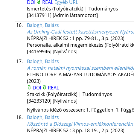
DOI
REAL
Egyéb URL
Ismertetés (Folyóiratcikk) | Tudományos
[34137911]
[Admin láttamozott]
16.
Balogh, Balázs
Az Umling-Gaál festett kazettásmenyezet Nyárs
NÉPRAJZI HÍREK
52
:
1
pp. 79-81. , 3 p.
(2023)
Personalia, alkalmi megemlékezés (Folyóiratcikk
[34169946]
[Nyilvános]
17.
Balogh, Balázs
A román hatalmi nyomással szembeni ellenállók
ETHNO-LORE: A MAGYAR TUDOMÁNYOS AKADÉM
(2023)
DOI
REAL
Szakcikk (Folyóiratcikk) | Tudományos
[34233120]
[Nyilvános]
Nyilvános idéző összesen: 1, Független: 1, Függő:
18.
Balogh, Balázs
Köszöntő a Diószegi Vilmos-emlékkonferencián 
NÉPRAJZI HÍREK
52
:
3
pp. 18-19. , 2 p.
(2023)