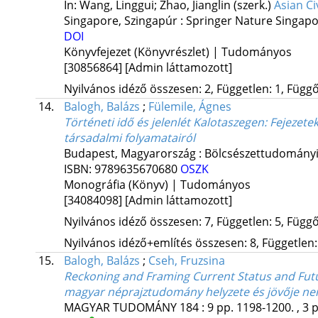
In: Wang, Linggui; Zhao, Jianglin (szerk.)
Asian Ci
Singapore, Szingapúr :
Springer Nature Singap
DOI
Könyvfejezet (Könyvrészlet) | Tudományos
[30856864]
[Admin láttamozott]
Nyilvános idéző összesen: 2, Független: 1, Függő:
14.
Balogh, Balázs
;
Fülemile, Ágnes
Történeti idő és jelenlét Kalotaszegen
: Fejezete
társadalmi folyamatairól
Budapest, Magyarország :
Bölcsészettudományi
ISBN:
9789635670680
OSZK
Monográfia (Könyv) | Tudományos
[34084098]
[Admin láttamozott]
Nyilvános idéző összesen: 7, Független: 5, Függő:
Nyilvános idéző+említés összesen: 8, Független: 
15.
Balogh, Balázs
;
Cseh, Fruzsina
Reckoning and Framing Current Status and Futu
magyar néprajztudomány helyzete és jövője ne
MAGYAR TUDOMÁNY
184
:
9
pp. 1198-1200. , 3 