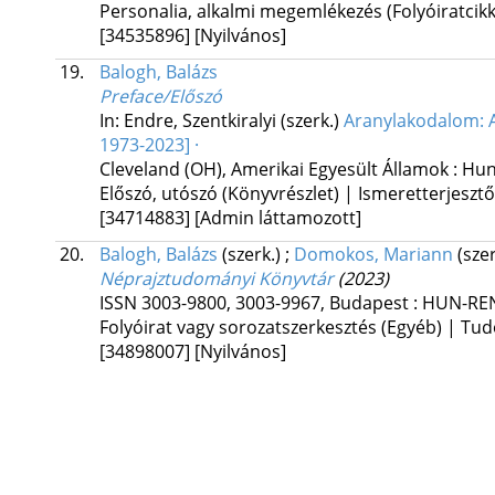
Personalia, alkalmi megemlékezés (Folyóiratcikk
[34535896]
[Nyilvános]
19.
Balogh, Balázs
Preface/Előszó
In: Endre, Szentkiralyi (szerk.)
Aranylakodalom: A
1973-2023] ·
Cleveland (OH), Amerikai Egyesült Államok :
Hun
Előszó, utószó (Könyvrészlet) | Ismeretterjesztő
[34714883]
[Admin láttamozott]
20.
Balogh, Balázs
(szerk.)
;
Domokos, Mariann
(szer
Néprajztudományi Könyvtár
(2023)
ISSN 3003-9800, 3003-9967
,
Budapest : HUN-REN
Folyóirat vagy sorozatszerkesztés (Egyéb) | T
[34898007]
[Nyilvános]