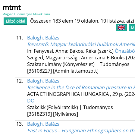
mtmt
Magyar Tudományos Művek Tára
Összesen 183 elem 19 oldalon, 10 listázva, a(z) 
Előző oldal
Me
11.
Balogh, Balázs
Bevezető
: Magyar kivándorlási hullámok Ameri
In: Fenyvesi, Anna; Bakos, Réka (szerk.)
Óhazából
Szeged, Magyarország :
Americana E-Books
(20
Szaktanulmány (Könyvrészlet) | Tudományos
[36108227]
[Admin láttamozott]
12.
Balogh, Balázs
Resilience in the face of Romanian pressure in
ACTA ETHNOGRAPHICA HUNGARICA
, 29 p.
(202
DOI
Szakcikk (Folyóiratcikk) | Tudományos
[36182319]
[Nyilvános]
13.
Balogh, Balázs
East in Focus – Hungarian Ethnographers on th