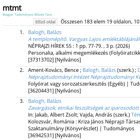
mtmt
Magyar Tudományos Művek Tára
Összesen 183 elem 19 oldalon, 10 li
Előző oldal
1.
Balogh, Balázs
A templomépítő. Vargyas Lajos emléktáblájánál
NÉPRAJZI HÍREK
55
:
1
pp. 77-79. , 3 p.
(2026)
Personalia, alkalmi megemlékezés (Folyóiratci
[37313702]
[Nyilvános]
2.
Ament-Kovács, Bence
;
Balogh, Balázs
(szerk.)
;
Néprajztudományi Intézet Néprajztudományi Kön
Folyóirat vagy sorozatszerkesztés (Egyéb) | T
[36204431]
[Nyilvános]
3.
Balogh, Balázs
Zavargások, etnikai feszültségek az iparosodot
In: Jakab, Albert Zsolt; Vajda, András (szerk.)
Tém
Kolozsvár, Románia :
Kriza János Néprajzi Társa
Szaktanulmány (Könyvrészlet) | Tudományos
[36942531]
[Nyilvános]