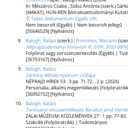
In: Mészáros Csaba , Szász Antónia (szerk.) Sár
(MAKAT), HUN-REN Bölcsészettudományi Kutató
Teljes dokumentum
Egyéb URL
Nem besorolt (Egyéb) | Nem besorolt jellegű
[35646529]
[Nyilvános]
8.
Balogh, Balázs
(szerk.)
;
Domokos, Mariann
(sze
Néprajztudományi Könyvtár III. ISSN: 3003-9800
Folyóirat vagy sorozatszerkesztés (Egyéb) | T
[35753167]
[Nyilvános]
9.
Balogh, Balázs
Sárkány Mihály nyolcvan csillaga
NÉPRAJZI HÍREK
53
:
3
pp. 71-72. , 2 p.
(2024)
Personalia, alkalmi megemlékezés (Folyóiratcikk
[36092152]
[Nyilvános]
10.
Balogh, Balázs
Tanítványi visszaemlékezés Barabás Jenő Herde
ZALAI MÚZEUM: KÖZLEMÉNYEK
27
:
1
pp. 77-83. 
Szakcikk (Folyóiratcikk) | Tudományos