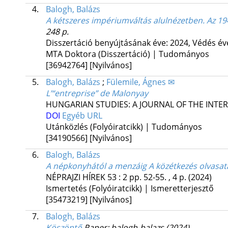
4.
Balogh, Balázs
A kétszeres impériumváltás alulnézetben. Az 19
248 p.
Disszertáció benyújtásának éve: 2024,
Védés év
MTA Doktora (Disszertáció) | Tudományos
[36942764]
[Nyilvános]
5.
Balogh, Balázs
;
Fülemile, Ágnes ✉
L’“entreprise” de Malonyay
HUNGARIAN STUDIES: A JOURNAL OF THE INTE
DOI
Egyéb URL
Utánközlés (Folyóiratcikk) | Tudományos
[34190566]
[Nyilvános]
6.
Balogh, Balázs
A népkonyhától a menzáig A közétkezés olvasat
NÉPRAJZI HÍREK
53
:
2
pp. 52-55. , 4 p.
(2024)
Ismertetés (Folyóiratcikk) | Ismeretterjesztő
[35473219]
[Nyilvános]
7.
Balogh, Balázs
Köszöntő
Paper: balogh-balazs
(2024)