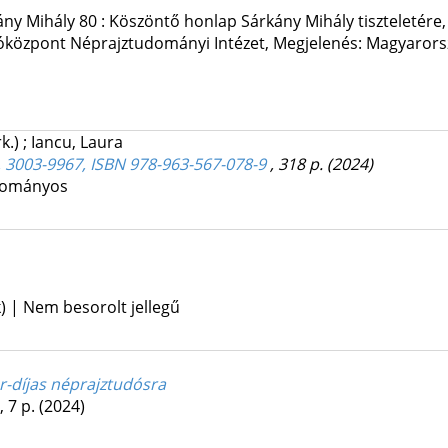
kány Mihály 80 : Köszöntő honlap Sárkány Mihály tiszteletére
központ Néprajztudományi Intézet
,
Megjelenés: Magyarors
rk.)
;
Iancu, Laura
, 3003-9967, ISBN 978-963-567-078-9
, 318 p.
(2024)
udományos
) | Nem besorolt jellegű
r-díjas néprajztudósra
, 7 p.
(2024)