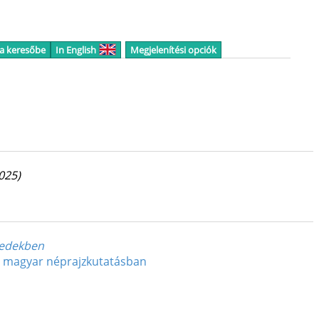
 a keresőbe
In English
Megjelenítési opciók
025)
zedekben
 a magyar néprajzkutatásban