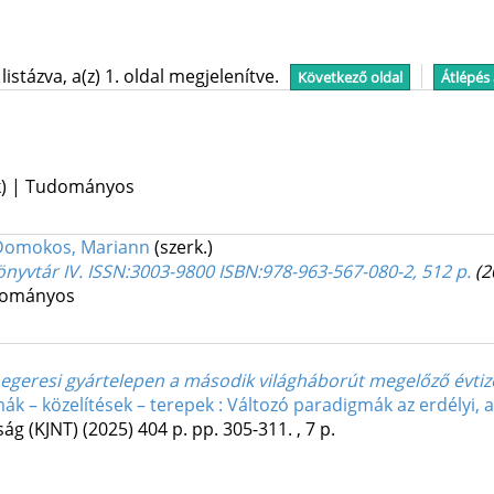
stázva, a(z) 1. oldal megjelenítve.
Következő oldal
Átlépés
kk) | Tudományos
Domokos, Mariann
(szerk.)
yvtár IV. ISSN:3003-9800 ISBN:978-963-567-080-2, 512 p.
(2
udományos
t egeresi gyártelepen a második világháborút megelőző évti
ák – közelítések – terepek : Változó paradigmák az erdélyi,
ság (KJNT)
(2025)
404 p.
pp. 305-311. , 7 p.