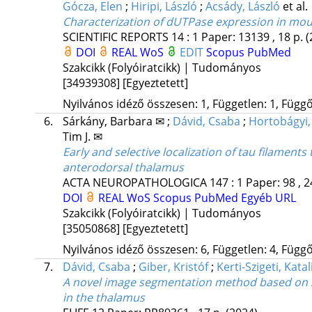
Gócza, Elen
;
Hiripi, László
;
Acsády, László
et al.
Characterization of dUTPase expression in mo
SCIENTIFIC REPORTS
14
:
1
Paper: 13139 , 18 p.
(
DOI
REAL
WoS
EDIT
Scopus
PubMed
Szakcikk (Folyóiratcikk) | Tudományos
[34939308]
[Egyeztetett]
Nyilvános idéző összesen: 1, Független: 1, Függő:
6.
Sárkány, Barbara ✉
;
Dávid, Csaba
;
Hortobágyi,
Tim J. ✉
Early and selective localization of tau filamen
anterodorsal thalamus
ACTA NEUROPATHOLOGICA
147
:
1
Paper: 98 , 2
DOI
REAL
WoS
Scopus
PubMed
Egyéb URL
Szakcikk (Folyóiratcikk) | Tudományos
[35050868]
[Egyeztetett]
Nyilvános idéző összesen: 6, Független: 4, Függő:
7.
Dávid, Csaba
;
Giber, Kristóf
;
Kerti-Szigeti, Katal
A novel image segmentation method based on sp
in the thalamus