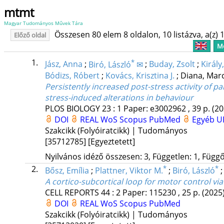
mtmt
Magyar Tudományos Művek Tára
Összesen 80 elem 8 oldalon, 10 listázva, a(z) 1
Előző oldal
Me
1.
*
Jász, Anna
;
Biró, László
✉
;
Buday, Zsolt
;
Király
Bódizs, Róbert
;
Kovács, Krisztina J.
;
Diana, Mar
Persistently increased post-stress activity of p
stress-induced alterations in behaviour
PLOS BIOLOGY
23
:
1
Paper: e3002962 , 39 p.
(20
DOI
REAL
WoS
Scopus
PubMed
Egyéb U
Szakcikk (Folyóiratcikk) | Tudományos
[35712785]
[Egyeztetett]
Nyilvános idéző összesen: 3, Független: 1, Függő:
2.
*
*
Bősz, Emília
;
Plattner, Viktor M.
;
Biró, László
A cortico-subcortical loop for motor control via
CELL REPORTS
44
:
2
Paper: 115230 , 25 p.
(2025
DOI
REAL
WoS
Scopus
PubMed
Szakcikk (Folyóiratcikk) | Tudományos