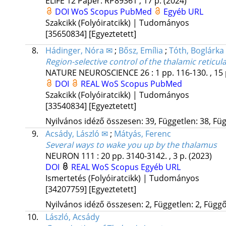
ELIFE
12
Paper: RP89361 , 17 p.
(2024)
DOI
WoS
Scopus
PubMed
Egyéb URL
Szakcikk (Folyóiratcikk) | Tudományos
[35650834]
[Egyeztetett]
8.
Hádinger, Nóra ✉
;
Bősz, Emília
;
Tóth, Boglárka
Region-selective control of the thalamic reticula
NATURE NEUROSCIENCE
26
:
1
pp. 116-130. , 15
DOI
REAL
WoS
Scopus
PubMed
Szakcikk (Folyóiratcikk) | Tudományos
[33540834]
[Egyeztetett]
Nyilvános idéző összesen: 39, Független: 38, Füg
9.
Acsády, László ✉
;
Mátyás, Ferenc
Several ways to wake you up by the thalamus
NEURON
111
:
20
pp. 3140-3142. , 3 p.
(2023)
DOI
REAL
WoS
Scopus
Egyéb URL
Ismertetés (Folyóiratcikk) | Tudományos
[34207759]
[Egyeztetett]
Nyilvános idéző összesen: 2, Független: 2, Függő:
10.
László, Acsády