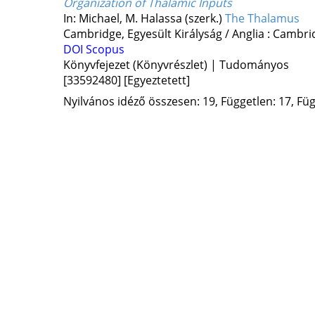
Organization of Thalamic Inputs
In: Michael, M. Halassa (szerk.)
The Thalamus
Cambridge, Egyesült Királyság / Anglia :
Cambrid
DOI
Scopus
Könyvfejezet (Könyvrészlet) | Tudományos
[33592480]
[Egyeztetett]
Nyilvános idéző összesen: 19, Független: 17, Füg