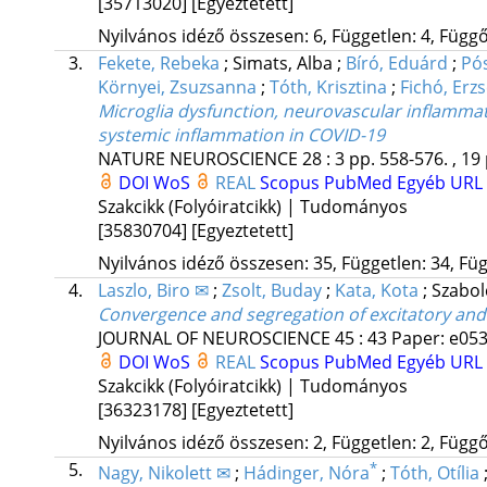
[35713020]
[Egyeztetett]
Nyilvános idéző összesen: 6, Független: 4, Függő:
3.
Fekete, Rebeka
;
Simats, Alba
;
Bíró, Eduárd
;
Pós
Környei, Zsuzsanna
;
Tóth, Krisztina
;
Fichó, Erz
Microglia dysfunction, neurovascular inflammati
systemic inflammation in COVID-19
NATURE NEUROSCIENCE
28
:
3
pp. 558-576. , 19
DOI
WoS
REAL
Scopus
PubMed
Egyéb URL
Szakcikk (Folyóiratcikk) | Tudományos
[35830704]
[Egyeztetett]
Nyilvános idéző összesen: 35, Független: 34, Füg
4.
Laszlo, Biro ✉
;
Zsolt, Buday
;
Kata, Kota
;
Szabol
Convergence and segregation of excitatory and i
JOURNAL OF NEUROSCIENCE
45
:
43
Paper: e053
DOI
WoS
REAL
Scopus
PubMed
Egyéb URL
Szakcikk (Folyóiratcikk) | Tudományos
[36323178]
[Egyeztetett]
Nyilvános idéző összesen: 2, Független: 2, Függő:
5.
*
Nagy, Nikolett ✉
;
Hádinger, Nóra
;
Tóth, Otília