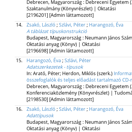
Debrecen, Magyarország :
Debreceni Egyetem
Szaktanulmány (Könyvrészlet) | Oktatási
[2196201]
[Admin láttamozott]
14.
Zsakó, László
;
Szlávi, Péter
;
Harangozó, Éva
A táblázat típuskonstrukció
Budapest, Magyarország :
Neumann János Szám
Oktatási anyag (Könyv) | Oktatási
[2196698]
[Admin láttamozott]
15.
Harangozó, Éva
;
Szlávi, Péter
Adatszerkezetek - típusok
In: Arató, Péter; Herdon, Miklós (szerk.)
Informat
összefoglalók és teljes előadást tartalmazó CD-
Debrecen, Magyarország :
Debreceni Egyetem
Konferenciaközlemény (Könyvrészlet) | Tudom
[2198530]
[Admin láttamozott]
16.
Zsakó, László
;
Szlávi, Péter
;
Harangozó, Éva
Adattípusok
Budapest, Magyarország :
Neumann János Szám
Oktatási anyag (Könyv) | Oktatási