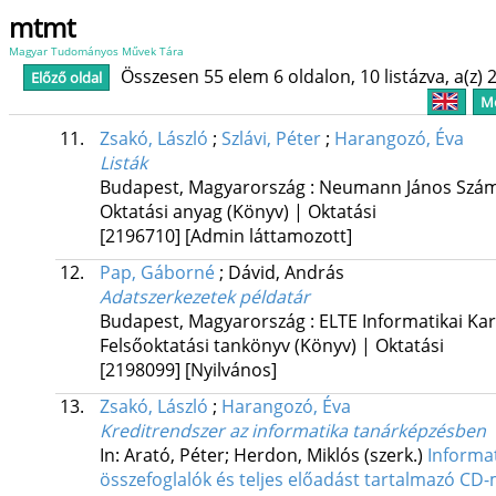
mtmt
Magyar Tudományos Művek Tára
Összesen 55 elem 6 oldalon, 10 listázva, a(z) 2
Előző oldal
Me
11.
Zsakó, László
;
Szlávi, Péter
;
Harangozó, Éva
Listák
Budapest, Magyarország :
Neumann János Szám
Oktatási anyag (Könyv) | Oktatási
[2196710]
[Admin láttamozott]
12.
Pap, Gáborné
;
Dávid, András
Adatszerkezetek példatár
Budapest, Magyarország :
ELTE Informatikai Kar
Felsőoktatási tankönyv (Könyv) | Oktatási
[2198099]
[Nyilvános]
13.
Zsakó, László
;
Harangozó, Éva
Kreditrendszer az informatika tanárképzésben
In: Arató, Péter; Herdon, Miklós (szerk.)
Informat
összefoglalók és teljes előadást tartalmazó CD-