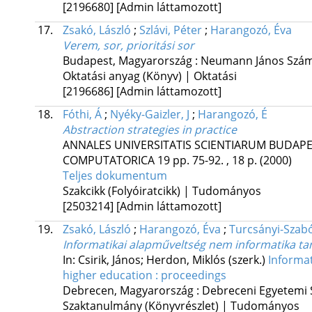
[2196680]
[Admin láttamozott]
17.
Zsakó, László
;
Szlávi, Péter
;
Harangozó, Éva
Verem, sor, prioritási sor
Budapest, Magyarország :
Neumann János Szám
Oktatási anyag (Könyv) | Oktatási
[2196686]
[Admin láttamozott]
18.
Fóthi, Á
;
Nyéky-Gaizler, J
;
Harangozó, É
Abstraction strategies in practice
ANNALES UNIVERSITATIS SCIENTIARUM BUDAP
COMPUTATORICA
19
pp. 75-92. , 18 p.
(2000)
Teljes dokumentum
Szakcikk (Folyóiratcikk) | Tudományos
[2503214]
[Admin láttamozott]
19.
Zsakó, László
;
Harangozó, Éva
;
Turcsányi-Szab
Informatikai alapműveltség nem informatika t
In: Csirik, János; Herdon, Miklós (szerk.)
Informat
higher education : proceedings
Debrecen, Magyarország :
Debreceni Egyetemi 
Szaktanulmány (Könyvrészlet) | Tudományos