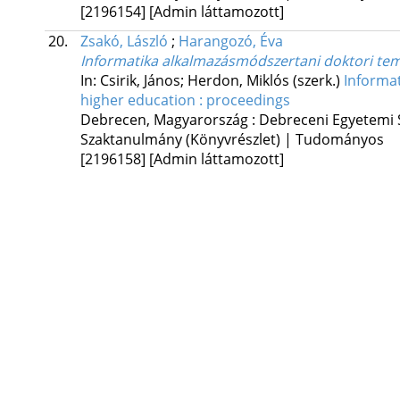
[2196154]
[Admin láttamozott]
20.
Zsakó, László
;
Harangozó, Éva
Informatika alkalmazásmódszertani doktori tem
In: Csirik, János; Herdon, Miklós (szerk.)
Informat
higher education : proceedings
Debrecen, Magyarország :
Debreceni Egyetemi 
Szaktanulmány (Könyvrészlet) | Tudományos
[2196158]
[Admin láttamozott]