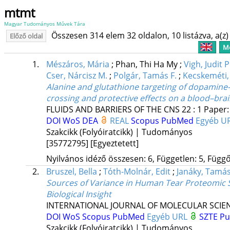
mtmt
Magyar Tudományos Művek Tára
Összesen 314 elem 32 oldalon, 10 listázva, a(z) 
Előző oldal
Me
1.
Mészáros, Mária
;
Phan, Thi Ha My
;
Vigh, Judit P
Cser, Nárcisz M.
;
Polgár, Tamás F.
;
Kecskeméti,
Alanine and glutathione targeting of dopamine
crossing and protective effects on a blood–bra
FLUIDS AND BARRIERS OF THE CNS
22
:
1
Paper: 
DOI
WoS
DEA
REAL
Scopus
PubMed
Egyéb U
Szakcikk (Folyóiratcikk) | Tudományos
[35772795]
[Egyeztetett]
Nyilvános idéző összesen: 6, Független: 5, Függő:
2.
Bruszel, Bella
;
Tóth-Molnár, Edit
;
Janáky, Tamá
Sources of Variance in Human Tear Proteomic Sa
Biological Insight
INTERNATIONAL JOURNAL OF MOLECULAR SCIE
DOI
WoS
Scopus
PubMed
Egyéb URL
SZTE Pu
Szakcikk (Folyóiratcikk) | Tudományos