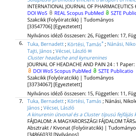
INTERNATIONAL JOURNAL OF PHARMACEUTICS
DOI
WoS
REAL
Scopus
PubMed
SZTE Publi
Szakcikk (Folyóiratcikk) | Tudományos
[33547706]
[Egyeztetett]
Nyilvános idéző összesen: 26, Független: 17, Füg
6.
*
Tuka, Bernadett
;
Körtési, Tamás
;
Nánási, Niko
Tajti, János
;
Vécsei, László ✉
Cluster headache and kynurenines
JOURNAL OF HEADACHE AND PAIN
24
:
1
Paper: 
DOI
WoS
Scopus
PubMed
SZTE Publicatio
Szakcikk (Folyóiratcikk) | Tudományos
[33734067]
[Egyeztetett]
Nyilvános idéző összesen: 15, Független: 11, Füg
7.
Tuka, Bernadett
;
Körtési, Tamás
;
Nánási, Nikol
János
;
Vécsei, László
A kinurenin útvonal és a Cluster típusú fejfájás
FÁJDALOM: A MAGYARORSZÁGI FÁJDALOM TÁR
Absztrakt / Kivonat (Folyóiratcikk) | Tudomány
[34866033]
[Nyilvános]