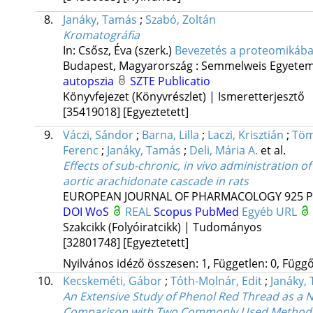
8.
Janáky, Tamás
;
Szabó, Zoltán
Kromatográfia
In: Csősz, Éva (szerk.)
Bevezetés a proteomikába :
Budapest, Magyarország :
Semmelweis Egyete
autopszia
SZTE Publicatio
Könyvfejezet (Könyvrészlet) | Ismeretterjesztő
[35419018]
[Egyeztetett]
9.
Váczi, Sándor
;
Barna, Lilla
;
Laczi, Krisztián
;
Töm
Ferenc
;
Janáky, Tamás
;
Deli, Mária A.
et al.
Effects of sub-chronic, in vivo administration o
aortic arachidonate cascade in rats
EUROPEAN JOURNAL OF PHARMACOLOGY
925
P
DOI
WoS
REAL
Scopus
PubMed
Egyéb URL
Szakcikk (Folyóiratcikk) | Tudományos
[32801748]
[Egyeztetett]
Nyilvános idéző összesen: 1, Független: 0, Függő:
10.
Kecskeméti, Gábor
;
Tóth-Molnár, Edit
;
Janáky,
An Extensive Study of Phenol Red Thread as a 
Comparison with Two Commonly Used Method