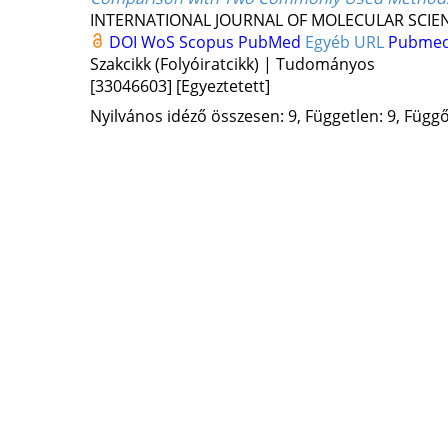
INTERNATIONAL JOURNAL OF MOLECULAR SCIE
DOI
WoS
Scopus
PubMed
Egyéb URL
Pubmed
Szakcikk (Folyóiratcikk) | Tudományos
[33046603]
[Egyeztetett]
Nyilvános idéző összesen: 9, Független: 9, Függő: