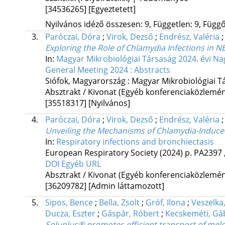
[34536265]
[Egyeztetett]
Nyilvános idéző összesen: 9, Független: 9, Függő:
3.
Paróczai, Dóra
;
Virok, Dezső
;
Endrész, Valéria
Exploring the Role of Chlamydia Infections in
In:
Magyar Mikrobiológiai Társaság 2024. évi Na
General Meeting 2024 : Abstracts
Siófok, Magyarország :
Magyar Mikrobiológiai T
Absztrakt / Kivonat (Egyéb konferenciaközlem
[35518317]
[Nyilvános]
4.
Paróczai, Dóra
;
Virok, Dezső
;
Endrész, Valéria
Unveiling the Mechanisms of Chlamydia-Induce
In:
Respiratory infections and bronchiectasis
European Respiratory Society
(2024)
p. PA2397 ,
DOI
Egyéb URL
Absztrakt / Kivonat (Egyéb konferenciaközlem
[36209782]
[Admin láttamozott]
5.
Sipos, Bence
;
Bella, Zsolt
;
Gróf, Ilona
;
Veszelka,
Ducza, Eszter
;
Gáspár, Róbert
;
Kecskeméti, Gá
Soluplus® promotes efficient transport of melo