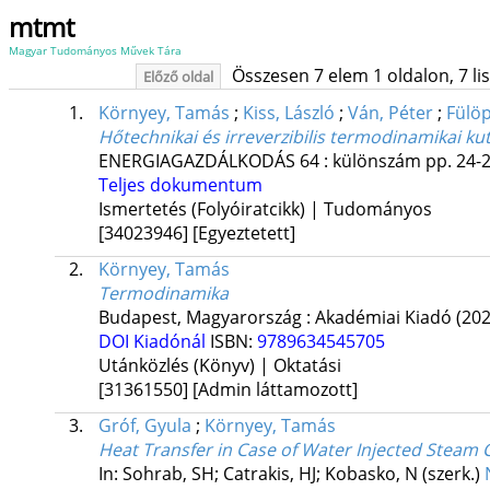
mtmt
Magyar Tudományos Művek Tára
Összesen 7 elem 1 oldalon, 7 list
Előző oldal
1.
Környey, Tamás
;
Kiss, László
;
Ván, Péter
;
Fülö
Hőtechnikai és irreverzibilis termodinamikai ku
ENERGIAGAZDÁLKODÁS
64
:
különszám
pp. 24-2
Teljes dokumentum
Ismertetés (Folyóiratcikk) | Tudományos
[34023946]
[Egyeztetett]
2.
Környey, Tamás
Termodinamika
Budapest, Magyarország :
Akadémiai Kiadó
(202
DOI
Kiadónál
ISBN:
9789634545705
Utánközlés (Könyv) | Oktatási
[31361550]
[Admin láttamozott]
3.
Gróf, Gyula
;
Környey, Tamás
Heat Transfer in Case of Water Injected Steam 
In: Sohrab, SH; Catrakis, HJ; Kobasko, N (szerk.)