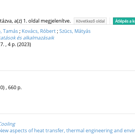
ázva, a(z) 1. oldal megjelenítve.
Következő oldal
Átlépés a 
p, Tamás
;
Kovács, Róbert
;
Szücs, Mátyás
tatások és alkalmazásaik
7. , 4 p.
(2023)
0)
,
660 p.
Cooling
New aspects of heat transfer, thermal engineering and env