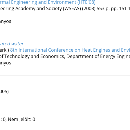
ermal Engineering and Environment (HTE'08)
ineering Academy and Society (WSEAS)
(2008)
553 p.
pp. 151-1
ányos
rated water
erk.)
8th International Conference on Heat Engines and Env
 of Technology and Economics, Department of Energy Engin
ányos
005)
 0, Nem jelölt: 0