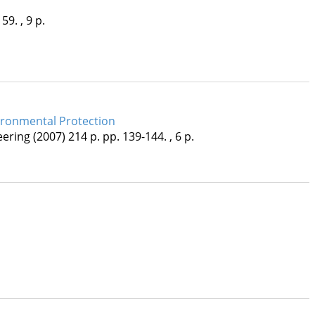
59. , 9 p.
ironmental Protection
eering
(2007)
214 p.
pp. 139-144. , 6 p.