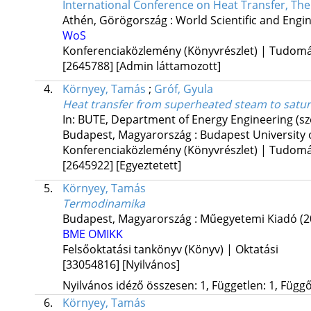
International Conference on Heat Transfer, Th
Athén, Görögország :
World Scientific and Eng
WoS
Konferenciaközlemény (Könyvrészlet) | Tudom
[2645788]
[Admin láttamozott]
4.
Környey, Tamás
;
Gróf, Gyula
Heat transfer from superheated steam to satu
In: BUTE, Department of Energy Engineering (sz
Budapest, Magyarország :
Budapest University
Konferenciaközlemény (Könyvrészlet) | Tudom
[2645922]
[Egyeztetett]
5.
Környey, Tamás
Termodinamika
Budapest, Magyarország :
Műegyetemi Kiadó
(2
BME OMIKK
Felsőoktatási tankönyv (Könyv) | Oktatási
[33054816]
[Nyilvános]
Nyilvános idéző összesen: 1, Független: 1, Függő:
6.
Környey, Tamás