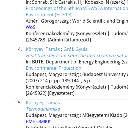
In: Sohrab, SH; Catrakis, HJ; Kobasko, N (szerk.)
Proceedings of the 6th IASME/WSEA Internation
Environment (HTE'08)
Athén, Görögország :
World Scientific and Eng
WoS
Konferenciaközlemény (Könyvrészlet) | Tudom
[2645788]
[Admin láttamozott]
4.
Környey, Tamás
;
Gróf, Gyula
Heat transfer from superheated steam to satu
In: BUTE, Department of Energy Engineering (sz
Environmental Protection
Budapest, Magyarország :
Budapest University
(2007)
214 p.
pp. 139-144. , 6 p.
Konferenciaközlemény (Könyvrészlet) | Tudom
[2645922]
[Egyeztetett]
5.
Környey, Tamás
Termodinamika
Budapest, Magyarország :
Műegyetemi Kiadó
(2
BME OMIKK
Felsőoktatási tankönyv (Könyv) | Oktatási