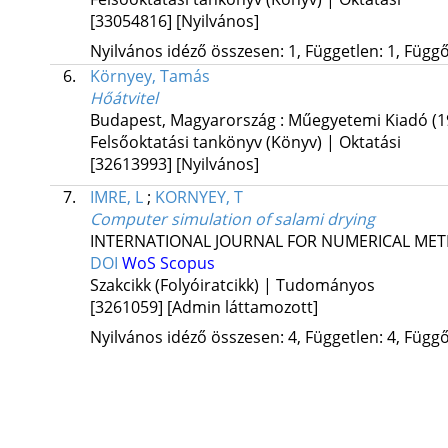
[33054816]
[Nyilvános]
Nyilvános idéző összesen: 1, Független: 1, Függő:
6.
Környey, Tamás
Hőátvitel
Budapest, Magyarország :
Műegyetemi Kiadó
(1
Felsőoktatási tankönyv (Könyv) | Oktatási
[32613993]
[Nyilvános]
7.
IMRE, L
;
KORNYEY, T
Computer simulation of salami drying
INTERNATIONAL JOURNAL FOR NUMERICAL MET
DOI
WoS
Scopus
Szakcikk (Folyóiratcikk) | Tudományos
[3261059]
[Admin láttamozott]
Nyilvános idéző összesen: 4, Független: 4, Függő: