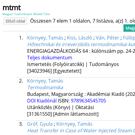
mtmt
Magyar Tudományos Művek Tára
Összesen 7 elem 1 oldalon, 7 listázva, a(z) 1. o
Előző oldal
Megje
1.
Környey, Tamás
;
Kiss, László
;
Ván, Péter
;
Fülö
Hőtechnikai és irreverzibilis termodinamikai ku
ENERGIAGAZDÁLKODÁS
64
:
különszám
pp. 24-2
Teljes dokumentum
Ismertetés (Folyóiratcikk) | Tudományos
[34023946]
[Egyeztetett]
2.
Környey, Tamás
Termodinamika
Budapest, Magyarország :
Akadémiai Kiadó
(202
DOI
Kiadónál
ISBN:
9789634545705
Utánközlés (Könyv) | Oktatási
[31361550]
[Admin láttamozott]
3.
Gróf, Gyula
;
Környey, Tamás
Heat Transfer in Case of Water Injected Steam 