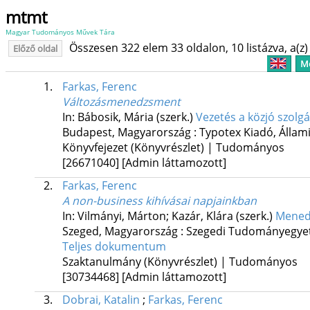
mtmt
Magyar Tudományos Művek Tára
Összesen 322 elem 33 oldalon, 10 listázva, a(z) 
Előző oldal
Me
1.
Farkas, Ferenc
Változásmenedzsment
In: Bábosik, Mária (szerk.)
Vezetés a közjó szol
Budapest, Magyarország :
Typotex Kiadó
,
Állam
Könyvfejezet (Könyvrészlet) | Tudományos
[26671040]
[Admin láttamozott]
2.
Farkas, Ferenc
A non-business kihívásai napjainkban
In: Vilmányi, Márton; Kazár, Klára (szerk.)
Menedz
Szeged, Magyarország :
Szegedi Tudományegye
Teljes dokumentum
Szaktanulmány (Könyvrészlet) | Tudományos
[30734468]
[Admin láttamozott]
3.
Dobrai, Katalin
;
Farkas, Ferenc