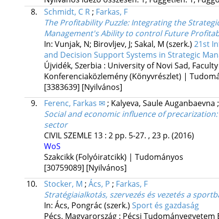
8.
Schmidt, C R
;
Farkas, F
The Profitability Puzzle: Integrating the Stra
Management's Ability to control Future Profitabi
In: Vunjak, N; Birovljev, J; Sakal, M (szerk.)
21st I
and Decision Support Systems in Strategic Ma
Újvidék, Szerbia :
University of Novi Sad, Facult
Konferenciaközlemény (Könyvrészlet) | Tudom
[3383639]
[Nyilvános]
9.
Ferenc, Farkas ✉
;
Kalyeva, Saule Auganbaevna
Social and economic influence of precarization
sector
CIVIL SZEMLE
13
:
2
pp. 5-27. , 23 p.
(2016)
WoS
Szakcikk (Folyóiratcikk) | Tudományos
[30759089]
[Nyilvános]
10.
Stocker, M
;
Ács, P
;
Farkas, F
Stratégiaialkotás, szervezés és vezetés a sport
In: Ács, Pongrác (szerk.)
Sport és gazdaság
Pécs, Magyarország :
Pécsi Tudományegyetem E