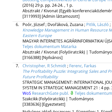
(2016)
29 p.
pp. 24-24. , 1 p.
Absztrakt / Kivonat (Egyéb konferenciaközlem
[3119993]
[Admin láttamozott]
6.
Poór, József
;
Dvořáková, Zuzana
;
Pitlik, László
;
Knowledge Management in Human Resource Mana
Eastern Europe
MAGYAR INTERNETES AGRÁRINFORMATIKAI ÚJS
Teljes dokumentum
Matarka
Absztrakt / Kivonat (Folyóiratcikk) | Tudomány
[3166388]
[Nyilvános]
7.
Christopher, R Schmidt
;
Ferenc, Farkas
The Profitability Puzzle: Integrating Sales an
Future Profitability
STRATEGIC MANAGEMENT: INTERNATIONAL JO
SYSTEM IN STRATEGIC MANAGEMENT
21
:
4
pp. 
WoS
ResearchGate publ.
Teljes dokumentu
Szakcikk (Folyóiratcikk) | Tudományos
[3383636]
[Egyeztetett]
Nyilvános idéző összesen: 1, Független: 1, Függő: