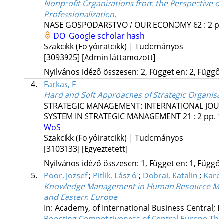
Nonprofit Organizations from the Perspective 
Professionalization.
NASE GOSPODARSTVO / OUR ECONOMY
62
:
2
p
DOI
Google scholar hash
Szakcikk (Folyóiratcikk) | Tudományos
[3093925]
[Admin láttamozott]
Nyilvános idéző összesen: 2, Független: 2, Függő:
4.
Farkas, F
Hard and Soft Approaches of Strategic Organ
STRATEGIC MANAGEMENT: INTERNATIONAL JO
SYSTEM IN STRATEGIC MANAGEMENT
21
:
2
pp. 
WoS
Szakcikk (Folyóiratcikk) | Tudományos
[3103133]
[Egyeztetett]
Nyilvános idéző összesen: 1, Független: 1, Függő:
5.
Poor, Jozsef
;
Pitlik, László
;
Dobrai, Katalin
;
Karo
Knowledge Management in Human Resource Manag
and Eastern Europe
In: Academy, of International Business Central;
Boosting Competitiveness of Central Europe Th