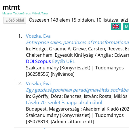
mtmt
Magyar Tudományos Művek Tára
Összesen 143 elem 15 oldalon, 10 listázva, a(z) 
Előző oldal
Me
1.
Voszka, Eva
Enterprise sales: paradoxes of transformational
In: Hodge, Graeme A; Greve, Carsten; Reeves, Eo
Cheltenham, Egyesült Királyság / Anglia :
Edward
DOI
Scopus
Egyéb URL
Szaktanulmány (Könyvrészlet) | Tudományos
[36258556]
[Nyilvános]
2.
Voszka, Éva
Egy gazdaságpolitikai paradigmaváltás sodrába
In: Győrffy, Dóra; Benczes, István; Rosta, Miklós 
László 70. születésnapja alkalmából
Budapest, Magyarország :
Akadémiai Kiadó
(202
Szaktanulmány (Könyvrészlet) | Tudományos
[35078813]
[Admin láttamozott]