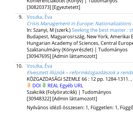
Konferenciakötet (Könyv) | Tudományos
[30820373]
[Egyeztetett]
9.
Voszka, Éva
Crisis Management in Europe
: Nationalizations
In: Szanyi, M (szerk.)
Seeking the best master : s
Budapest, Magyarosrszág,
New York, Amerikai E
Hungarian Academy of Sciences
,
Central Europ
Szaktanulmány (Könyvrészlet) | Tudományos
[30947695]
[Admin láttamozott]
10.
Voszka, Éva
Elvesztett illúziók – reformközgazdászok a rend
KÖZGAZDASÁGI SZEMLE
66
:
12
pp. 1284-1311. ,
DOI
REAL
Egyéb URL
Szakcikk (Folyóiratcikk) | Tudományos
[30948322]
[Admin láttamozott]
Nyilvános idéző összesen: 1, Független: 1, Függő: