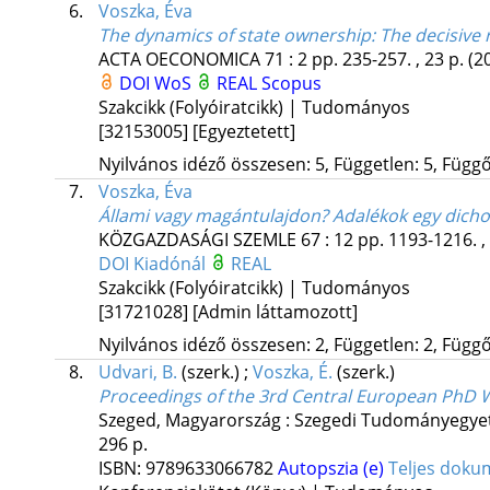
6.
Voszka, Éva
The dynamics of state ownership: The decisive r
ACTA OECONOMICA
71
:
2
pp. 235-257. , 23 p.
(2
DOI
WoS
REAL
Scopus
Szakcikk (Folyóiratcikk) | Tudományos
[32153005]
[Egyeztetett]
Nyilvános idéző összesen: 5, Független: 5, Függő:
7.
Voszka, Éva
Állami vagy magántulajdon? Adalékok egy dich
KÖZGAZDASÁGI SZEMLE
67
:
12
pp. 1193-1216. ,
DOI
Kiadónál
REAL
Szakcikk (Folyóiratcikk) | Tudományos
[31721028]
[Admin láttamozott]
Nyilvános idéző összesen: 2, Független: 2, Függő:
8.
Udvari, B.
(szerk.)
;
Voszka, É.
(szerk.)
Proceedings of the 3rd Central European PhD
Szeged, Magyarország :
Szegedi Tudományegyet
296 p.
ISBN:
9789633066782
Autopszia (e)
Teljes dok