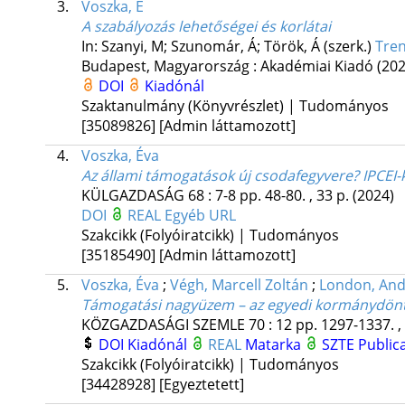
3.
Voszka, É
A szabályozás lehetőségei és korlátai
In: Szanyi, M; Szunomár, Á; Török, Á (szerk.)
Tren
Budapest, Magyarország :
Akadémiai Kiadó
(202
DOI
Kiadónál
Szaktanulmány (Könyvrészlet) | Tudományos
[35089826]
[Admin láttamozott]
4.
Voszka, Éva
Az állami támogatások új csodafegyvere? IPCE
KÜLGAZDASÁG
68
:
7-8
pp. 48-80. , 33 p.
(2024)
DOI
REAL
Egyéb URL
Szakcikk (Folyóiratcikk) | Tudományos
[35185490]
[Admin láttamozott]
5.
Voszka, Éva
;
Végh, Marcell Zoltán
;
London, And
Támogatási nagyüzem – az egyedi kormánydönt
KÖZGAZDASÁGI SZEMLE
70
:
12
pp. 1297-1337. ,
DOI
Kiadónál
REAL
Matarka
SZTE Publica
Szakcikk (Folyóiratcikk) | Tudományos
[34428928]
[Egyeztetett]