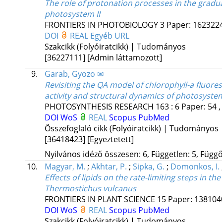
The role of protonation processes in the gradua
photosystem II
FRONTIERS IN PHOTOBIOLOGY
3
Paper: 1623224
DOI
REAL
Egyéb URL
Szakcikk (Folyóiratcikk) | Tudományos
[36227111]
[Admin láttamozott]
9.
Garab, Gyozo ✉
Revisiting the QA model of chlorophyll-a fluor
activity and structural dynamics of photosystem
PHOTOSYNTHESIS RESEARCH
163
:
6
Paper: 54 ,
DOI
WoS
REAL
Scopus
PubMed
Összefoglaló cikk (Folyóiratcikk) | Tudományos
[36418423]
[Egyeztetett]
Nyilvános idéző összesen: 6, Független: 5, Függő:
10.
Magyar, M.
;
Akhtar, P.
;
Sipka, G.
;
Domonkos, I.
Effects of lipids on the rate-limiting steps in t
Thermostichus vulcanus
FRONTIERS IN PLANT SCIENCE
15
Paper: 13810
DOI
WoS
REAL
Scopus
PubMed
Szakcikk (Folyóiratcikk) | Tudományos