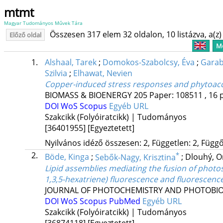
mtmt
Magyar Tudományos Művek Tára
Összesen 317 elem 32 oldalon, 10 listázva, a(z) 
Előző oldal
Me
1.
Alshaal, Tarek
;
Domokos-Szabolcsy, Éva
;
Garab
Szilvia
;
Elhawat, Nevien
Copper-induced stress responses and phytoaccu
BIOMASS & BIOENERGY
205
Paper: 108511 , 16 
DOI
WoS
Scopus
Egyéb URL
Szakcikk (Folyóiratcikk) | Tudományos
[36401955]
[Egyeztetett]
Nyilvános idéző összesen: 2, Független: 2, Függő:
2.
*
Böde, Kinga
;
Sebők-Nagy, Krisztina
;
Dlouhý, O
Lipid assemblies mediating the fusion of phot
1,3,5-hexatriene) fluorescence and fluorescence
JOURNAL OF PHOTOCHEMISTRY AND PHOTOBIO
DOI
WoS
Scopus
PubMed
Egyéb URL
Szakcikk (Folyóiratcikk) | Tudományos
[36874118]
[Egyeztetett]