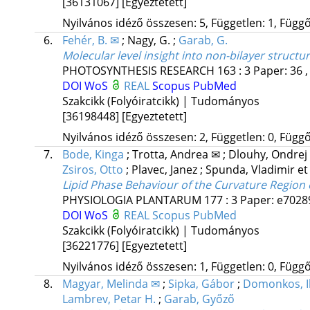
[36131067]
[Egyeztetett]
Nyilvános idéző összesen: 5, Független: 1, Függő:
6.
Fehér, B. ✉
;
Nagy, G.
;
Garab, G.
Molecular level insight into non-bilayer struc
PHOTOSYNTHESIS RESEARCH
163
:
3
Paper: 36 ,
DOI
WoS
REAL
Scopus
PubMed
Szakcikk (Folyóiratcikk) | Tudományos
[36198448]
[Egyeztetett]
Nyilvános idéző összesen: 2, Független: 0, Függő:
7.
Bode, Kinga
;
Trotta, Andrea ✉
;
Dlouhy, Ondrej
Zsiros, Otto
;
Plavec, Janez
;
Spunda, Vladimir
et 
Lipid Phase Behaviour of the Curvature Region
PHYSIOLOGIA PLANTARUM
177
:
3
Paper: e70289
DOI
WoS
REAL
Scopus
PubMed
Szakcikk (Folyóiratcikk) | Tudományos
[36221776]
[Egyeztetett]
Nyilvános idéző összesen: 1, Független: 0, Függő:
8.
Magyar, Melinda ✉
;
Sipka, Gábor
;
Domonkos, I
Lambrev, Petar H.
;
Garab, Győző