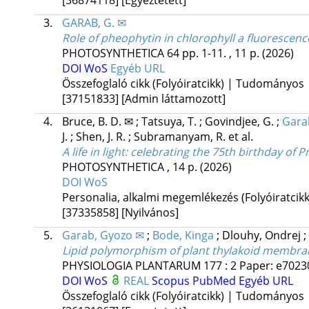
3.
GARAB, G. ✉
Role of pheophytin in chlorophyll a fluorescenc
PHOTOSYNTHETICA
64
pp. 1-11. , 11 p.
(2026)
DOI
WoS
Egyéb URL
Összefoglaló cikk (Folyóiratcikk) | Tudományos
[37151833]
[Admin láttamozott]
4.
Bruce, B. D. ✉
;
Tatsuya, T.
;
Govindjee, G.
;
Gara
J.
;
Shen, J. R.
;
Subramanyam, R.
et al.
A life in light: celebrating the 75th birthday of
PHOTOSYNTHETICA
, 14 p.
(2026)
DOI
WoS
Personalia, alkalmi megemlékezés (Folyóiratci
[37335858]
[Nyilvános]
5.
Garab, Gyozo ✉
;
Bode, Kinga
;
Dlouhy, Ondrej
;
Lipid polymorphism of plant thylakoid membra
PHYSIOLOGIA PLANTARUM
177
:
2
Paper: e70230
DOI
WoS
REAL
Scopus
PubMed
Egyéb URL
Összefoglaló cikk (Folyóiratcikk) | Tudományos