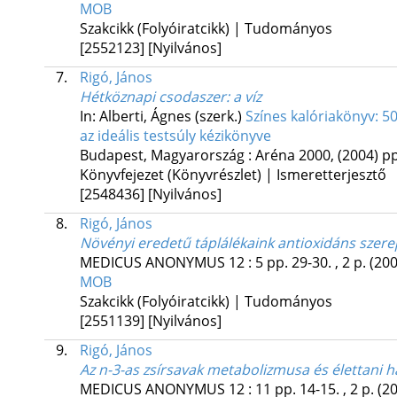
MOB
Szakcikk (Folyóiratcikk) | Tudományos
[2552123]
[Nyilvános]
7.
Rigó, János
Hétköznapi csodaszer: a víz
In: Alberti, Ágnes (szerk.)
Színes kalóriakönyv: 5
az ideális testsúly kézikönyve
Budapest, Magyarország :
Aréna 2000
,
(2004)
pp
Könyvfejezet (Könyvrészlet) | Ismeretterjesztő
[2548436]
[Nyilvános]
8.
Rigó, János
Növényi eredetű táplálékaink antioxidáns szer
MEDICUS ANONYMUS
12
:
5
pp. 29-30. , 2 p.
(200
MOB
Szakcikk (Folyóiratcikk) | Tudományos
[2551139]
[Nyilvános]
9.
Rigó, János
Az n-3-as zsírsavak metabolizmusa és élettani h
MEDICUS ANONYMUS
12
:
11
pp. 14-15. , 2 p.
(2