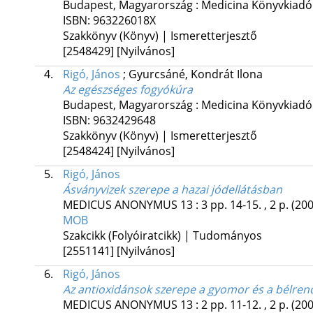
Budapest, Magyarország :
Medicina Könyvkiadó
ISBN:
963226018X
Szakkönyv (Könyv) | Ismeretterjesztő
[2548429]
[Nyilvános]
4.
Rigó, János
;
Gyurcsáné, Kondrát Ilona
Az egészséges fogyókúra
Budapest, Magyarország :
Medicina Könyvkiadó
ISBN:
9632429648
Szakkönyv (Könyv) | Ismeretterjesztő
[2548424]
[Nyilvános]
5.
Rigó, János
Ásványvizek szerepe a hazai jódellátásban
MEDICUS ANONYMUS
13
:
3
pp. 14-15. , 2 p.
(200
MOB
Szakcikk (Folyóiratcikk) | Tudományos
[2551141]
[Nyilvános]
6.
Rigó, János
Az antioxidánsok szerepe a gyomor és a bélren
MEDICUS ANONYMUS
13
:
2
pp. 11-12. , 2 p.
(200