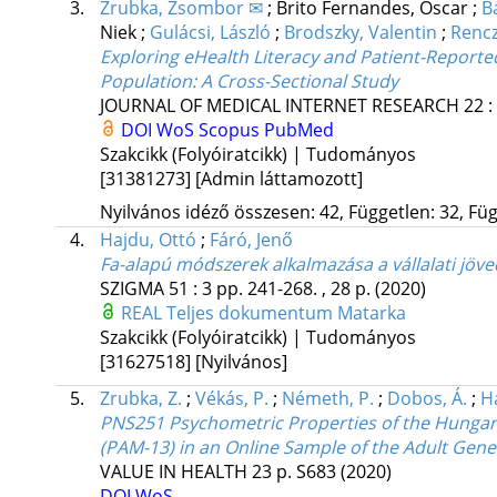
3.
Zrubka, Zsombor ✉
;
Brito Fernandes, Óscar
;
Ba
Niek
;
Gulácsi, László
;
Brodszky, Valentin
;
Rencz
Exploring eHealth Literacy and Patient-Reporte
Population: A Cross-Sectional Study
JOURNAL OF MEDICAL INTERNET RESEARCH
22
:
DOI
WoS
Scopus
PubMed
Szakcikk (Folyóiratcikk) | Tudományos
[31381273]
[Admin láttamozott]
Nyilvános idéző összesen: 42, Független: 32, Füg
4.
Hajdu, Ottó
;
Fáró, Jenő
Fa-alapú módszerek alkalmazása a vállalati jöv
SZIGMA
51
:
3
pp. 241-268. , 28 p.
(2020)
REAL
Teljes dokumentum
Matarka
Szakcikk (Folyóiratcikk) | Tudományos
[31627518]
[Nyilvános]
5.
Zrubka, Z.
;
Vékás, P.
;
Németh, P.
;
Dobos, Á.
;
H
PNS251 Psychometric Properties of the Hungari
(PAM-13) in an Online Sample of the Adult Gene
VALUE IN HEALTH
23
p. S683
(2020)
DOI
WoS