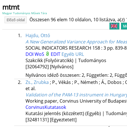
mtmt
Magyar Tudományos Művek Tára
Összesen 96 elem 10 oldalon, 10 listázva, a(z) 
Előző oldal
Me
1.
Hajdu, Ottó
A New Generalized Variance Approach for Measu
SOCIAL INDICATORS RESEARCH
158
:
3
pp. 839-8
DOI
WoS
EDIT
Egyéb URL
Szakcikk (Folyóiratcikk) | Tudományos
[32064792]
[Nyilvános]
Nyilvános idéző összesen: 2, Független: 2, Függő:
2.
Zs., Zrubka
;
P., Vékás
;
P., Németh
;
Á., Dobos
;
et al.
Validation of the PAM-13 instrument in Hungar
Working paper
,
Corvinus University of Budapes
CorvinusKutatasok
Kutatási jelentés (közzétett) (Egyéb) | Tudomá
[32481131]
[Egyeztetett]