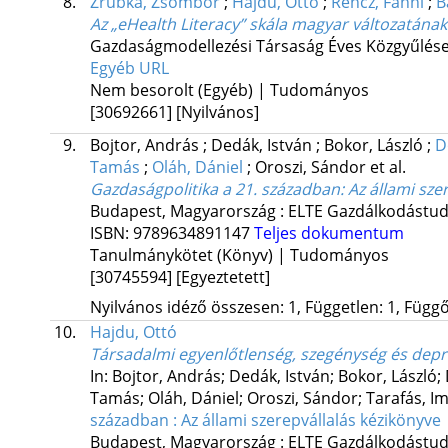
8.
Zrubka, Zsombor
;
Hajdu, Ottó
;
Rencz, Fanni
;
B
Az „eHealth Literacy” skála magyar változatának
Gazdaságmodellezési Társaság Éves Közgyűlése
Egyéb URL
Nem besorolt (Egyéb) | Tudományos
[30692661]
[Nyilvános]
9.
Bojtor, András
;
Dedák, István
;
Bokor, László
;
D
Tamás
;
Oláh, Dániel
;
Oroszi, Sándor
et al.
Gazdaságpolitika a 21. században
: Az állami sz
Budapest, Magyarország :
ELTE Gazdálkodástud
ISBN:
9789634891147
Teljes dokumentum
Tanulmánykötet (Könyv) | Tudományos
[30745594]
[Egyeztetett]
Nyilvános idéző összesen: 1, Független: 1, Függő:
10.
Hajdu, Ottó
Társadalmi egyenlőtlenség, szegénység és depri
In: Bojtor, András; Dedák, István; Bokor, László;
Tamás; Oláh, Dániel; Oroszi, Sándor; Tarafás, Im
században : Az állami szerepvállalás kézikönyve
Budapest, Magyarország :
ELTE Gazdálkodástud