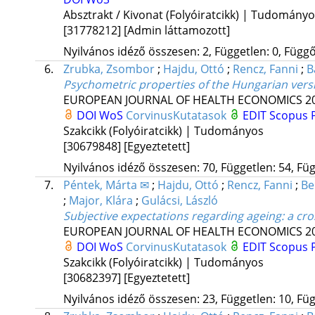
Absztrakt / Kivonat (Folyóiratcikk) | Tudomány
[31778212]
[Admin láttamozott]
Nyilvános idéző összesen: 2, Független: 0, Függő:
6.
Zrubka, Zsombor
;
Hajdu, Ottó
;
Rencz, Fanni
;
B
Psychometric properties of the Hungarian versi
EUROPEAN JOURNAL OF HEALTH ECONOMICS
2
DOI
WoS
CorvinusKutatasok
EDIT
Scopus
Szakcikk (Folyóiratcikk) | Tudományos
[30679848]
[Egyeztetett]
Nyilvános idéző összesen: 70, Független: 54, Füg
7.
Péntek, Márta ✉
;
Hajdu, Ottó
;
Rencz, Fanni
;
Be
;
Major, Klára
;
Gulácsi, László
Subjective expectations regarding ageing: a cr
EUROPEAN JOURNAL OF HEALTH ECONOMICS
2
DOI
WoS
CorvinusKutatasok
EDIT
Scopus
Szakcikk (Folyóiratcikk) | Tudományos
[30682397]
[Egyeztetett]
Nyilvános idéző összesen: 23, Független: 10, Füg